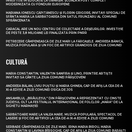
INVESTIȚIE ÎN EDUCAȚIE LA OBÂRȘIA. ȘCOALA A FOST COMPLET
MODERNIZATĂ CU FONDURI EUROPENE
MARIANA IONESCU CĂPITĂNESCU ȘI FLORIN GRIGORE, INVITAȚI SPECIALI DE
SFÂNTA MARIA LA SĂRBĂTOAREA DIN SATUL FRUNZARU AL COMUNEI
SPRÂNCENATA
CARACAL ARE UN NOU CENTRU DE COLECTARE A DEȘEURILOR. INVESTIȚIE
DE PESTE 3,8 MILIOANE LEI FINALIZATĂ PRIN PNRR
PETRECERE CÂMPENEASCĂ DE ZILE MARI LA FĂRCAȘELE. ANDREEA BĂNICĂ,
MUZICĂ POPULARĂ ȘI UN FOC DE ARTIFICII GRANDIOS DE ZIUA COMUNEI
CULTURĂ
MARIA CONSTANTIN, VALENTIN SANFIRA ȘI LINO, PRINTRE ARTIȘTII
INVITAȚI SĂ CÂNTE LA ZIUA COMUNEI PÂRȘCOVENI
ANDREEA BĂLAN, LIVIU PUȘTIU ȘI MARIA GHINEA, CAP DE AFIȘ LA CEA DE-A
XI-A EDIȚIE A ZILEI COMUNEI OSICA DE JOS
ANSAMBLUL „BRÂULEȚUL” DIN PÂRȘCOVENI A REPREZENTAT CU CINSTE
JUDEȚUL OLT LA FESTIVALUL INTERNAȚIONAL DE FOLCLOR „MARA” DE LA
SIGHETU MARMAȚIEI
SĂRBĂTOARE MARE LA VALEA MARE. MUZICĂ POPULARĂ, SPECTACOL DE
LASERE ȘI FOC DE ARTIFICII LA CEA DE-A IX-A EDIȚIE A ZILEI COMUNEI
SERBARE CÂMPENEASCĂ DE ZILE MARI. IRINA MARIA BIROU, MARIA
CONSTANTIN ȘI LAVINIA BÎRSOGHE, CAP DE AFIȘ LA ZIUA COMUNEI BĂRĂȘTI