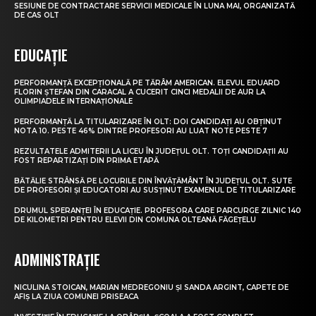
SESIUNE DE CONTRACTARE SERVICII MEDICALE ÎN LUNA MAI, ORGANIZATĂ
DE CAS OLT
EDUCAȚIE
PERFORMANȚĂ EXCEPȚIONALĂ PE TĂRÂM AMERICAN. ELEVUL EDUARD
FLORIN ȘTEFAN DIN CARACAL A CUCERIT CINCI MEDALII DE AUR LA
OLIMPIADELE INTERNAȚIONALE
PERFORMANȚĂ LA TITULARIZARE ÎN OLT: DOI CANDIDAȚI AU OBȚINUT
NOTA 10. PESTE 46% DINTRE PROFESORI AU LUAT NOTE PESTE 7
REZULTATELE ADMITERII LA LICEU ÎN JUDEȚUL OLT. TOȚI CANDIDAȚII AU
FOST REPARTIZAȚI DIN PRIMA ETAPĂ
BĂTĂLIE STRÂNSĂ PE LOCURILE DIN ÎNVĂȚĂMÂNT ÎN JUDEȚUL OLT. SUTE
DE PROFESORI ȘI EDUCATORI AU SUSȚINUT EXAMENUL DE TITULARIZARE
DRUMUL SPERANȚEI ÎN EDUCAȚIE. PROFESORA CARE PARCURGE ZILNIC 140
DE KILOMETRI PENTRU ELEVII DIN COMUNA OLTEANĂ FĂGEȚELU
ADMINISTRAȚIE
NICULINA STOICAN, MARIAN MEDREGONIU ȘI SANDA ARGINT, CAPETE DE
AFIȘ LA ZIUA COMUNEI PRISEACA