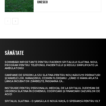
UNESCO
SĂNĂTATE
SCHIMBĂRI IMPORTANTE PENTRU PACIENȚII SPITALULUI SLATINA. NOUL
PROGRAM PENTRU TELEFONUL PACIENTULUI ȘI REGULI SIMPLIFICATE LA
AMBULATORIU
CAMPANIE DE SPRIJIN LA SJU SLATINA PENTRU NOU-NĂSCUȚII PREMATURI
ȘI MAMELE LOR. MANAGERUL COSMIN FLOREANU: „CÂND O MAMĂ AFLATĂ
LÂNGĂ INCUBATOR ZÂMBEȘTE, ÎNSEAMNĂ CĂ...
INSTRUIRE PENTRU PERSONALUL MEDICAL DE LA SPITALUL JUDEȚEAN DE
URGENȚĂ SLATINA ÎN DOMENIUL CODIFICĂRII ȘI FINANȚĂRII CAZURILOR DE
ACUȚI
SPITALUL SLATINA – O ȘANSĂ LA O NOUĂ VIAȚĂ, O SPERANȚĂ PENTRU OLT