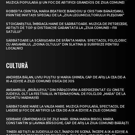
MUZICĂ POPULARĂ ȘI UN FOC DE ARTIFICII GRANDIOS DE ZIUA COMUNEI
ROBERTA CRINTEA, MARIA BEATRICE BĂNDOIU ȘI CRISTIAN BĂNĂȚEANU,
PRINTRE INVITAȚII SPECIALI DE LA „ZIUA LEGUMICULTORULUI PLEȘOIAN”
STOICĂNEȘTIUL ÎMBRACĂ HAINE DE SĂRBĂTOARE. MUZICĂ DE PETRECERE,
ARTIȘTI DE TOP ȘI DISTRACȚIE GARANTATĂ LA „ZIUA COMUNEI – FIII
SATULUI”
SĂRBĂTOARE LA SCĂRIȘOARA DE SFÂNTA MARIA. SPECTACOL FOLCLORIC
CU ANSAMBLUL „DOINA OLTULUI” DIN SLATINA ȘI SURPRIZE PENTRU
LOCALNICI
CULTURĂ
ANDREEA BĂLAN, LIVIU PUȘTIU ȘI MARIA GHINEA, CAP DE AFIȘ LA CEA DE-A
XI-A EDIȚIE A ZILEI COMUNEI OSICA DE JOS
ANSAMBLUL „BRÂULEȚUL” DIN PÂRȘCOVENI A REPREZENTAT CU CINSTE
JUDEȚUL OLT LA FESTIVALUL INTERNAȚIONAL DE FOLCLOR „MARA” DE LA
SIGHETU MARMAȚIEI
SĂRBĂTOARE MARE LA VALEA MARE. MUZICĂ POPULARĂ, SPECTACOL DE
LASERE ȘI FOC DE ARTIFICII LA CEA DE-A IX-A EDIȚIE A ZILEI COMUNEI
SERBARE CÂMPENEASCĂ DE ZILE MARI. IRINA MARIA BIROU, MARIA
CONSTANTIN ȘI LAVINIA BÎRSOGHE, CAP DE AFIȘ LA ZIUA COMUNEI BĂRĂȘTI
TINERI ARTIȘTI AI JUDEȚULUI OLT, ÎNAPOI PE SCENĂ. ÎNCEPE A IX-A EDIȚIE A