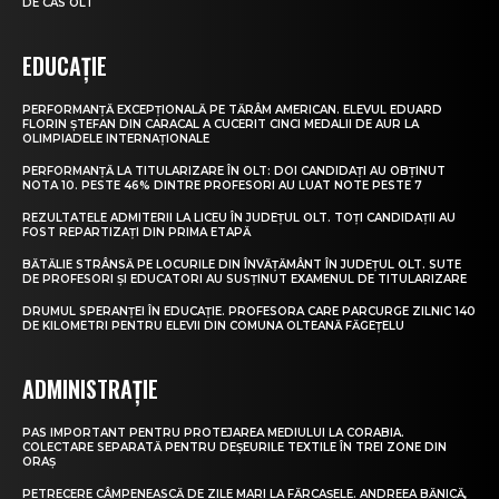
DE CAS OLT
EDUCAȚIE
PERFORMANȚĂ EXCEPȚIONALĂ PE TĂRÂM AMERICAN. ELEVUL EDUARD
FLORIN ȘTEFAN DIN CARACAL A CUCERIT CINCI MEDALII DE AUR LA
OLIMPIADELE INTERNAȚIONALE
PERFORMANȚĂ LA TITULARIZARE ÎN OLT: DOI CANDIDAȚI AU OBȚINUT
NOTA 10. PESTE 46% DINTRE PROFESORI AU LUAT NOTE PESTE 7
REZULTATELE ADMITERII LA LICEU ÎN JUDEȚUL OLT. TOȚI CANDIDAȚII AU
FOST REPARTIZAȚI DIN PRIMA ETAPĂ
BĂTĂLIE STRÂNSĂ PE LOCURILE DIN ÎNVĂȚĂMÂNT ÎN JUDEȚUL OLT. SUTE
DE PROFESORI ȘI EDUCATORI AU SUSȚINUT EXAMENUL DE TITULARIZARE
DRUMUL SPERANȚEI ÎN EDUCAȚIE. PROFESORA CARE PARCURGE ZILNIC 140
DE KILOMETRI PENTRU ELEVII DIN COMUNA OLTEANĂ FĂGEȚELU
ADMINISTRAȚIE
PAS IMPORTANT PENTRU PROTEJAREA MEDIULUI LA CORABIA.
COLECTARE SEPARATĂ PENTRU DEȘEURILE TEXTILE ÎN TREI ZONE DIN
ORAȘ
PETRECERE CÂMPENEASCĂ DE ZILE MARI LA FĂRCAȘELE. ANDREEA BĂNICĂ,