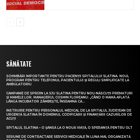
SĂNĂTATE
SCHIMBĂRI IMPORTANTE PENTRU PACIENȚII SPITALULUI SLATINA. NOUL
PROGRAM PENTRU TELEFONUL PACIENTULUI ȘI REGULI SIMPLIFICATE LA
AMBULATORIU
CAMPANIE DE SPRIJIN LA SJU SLATINA PENTRU NOU-NĂSCUȚII PREMATURI
ȘI MAMELE LOR. MANAGERUL COSMIN FLOREANU: „CÂND O MAMĂ AFLATĂ
LÂNGĂ INCUBATOR ZÂMBEȘTE, ÎNSEAMNĂ CĂ...
INSTRUIRE PENTRU PERSONALUL MEDICAL DE LA SPITALUL JUDEȚEAN DE
URGENȚĂ SLATINA ÎN DOMENIUL CODIFICĂRII ȘI FINANȚĂRII CAZURILOR DE
ACUȚI
SPITALUL SLATINA – O ȘANSĂ LA O NOUĂ VIAȚĂ, O SPERANȚĂ PENTRU OLT
SESIUNE DE CONTRACTARE SERVICII MEDICALE ÎN LUNA MAI, ORGANIZATĂ