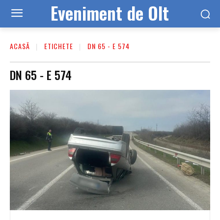
Eveniment de Olt
ACASĂ
ETICHETE
DN 65 - E 574
DN 65 - E 574