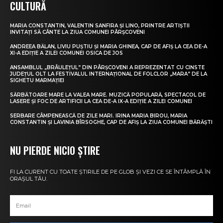
CULTURĂ
MARIA CONSTANTIN, VALENTIN SANFIRA ȘI LINO, PRINTRE ARTIȘTII
INVITAȚI SĂ CÂNTE LA ZIUA COMUNEI PÂRȘCOVENI
ANDREEA BĂLAN, LIVIU PUȘTIU ȘI MARIA GHINEA, CAP DE AFIȘ LA CEA DE-A
XI-A EDIȚIE A ZILEI COMUNEI OSICA DE JOS
ANSAMBLUL „BRÂULEȚUL” DIN PÂRȘCOVENI A REPREZENTAT CU CINSTE
JUDEȚUL OLT LA FESTIVALUL INTERNAȚIONAL DE FOLCLOR „MARA” DE LA
SIGHETU MARMAȚIEI
SĂRBĂTOARE MARE LA VALEA MARE. MUZICĂ POPULARĂ, SPECTACOL DE
LASERE ȘI FOC DE ARTIFICII LA CEA DE-A IX-A EDIȚIE A ZILEI COMUNEI
SERBARE CÂMPENEASCĂ DE ZILE MARI. IRINA MARIA BIROU, MARIA
CONSTANTIN ȘI LAVINIA BÎRSOGHE, CAP DE AFIȘ LA ZIUA COMUNEI BĂRĂȘTI
NU PIERDE NICIO ȘTIRE
FI LA CURENT CU TOATE ȘTIRILE DE PE GLOB ȘI VEZI CE SE ÎNTÂMPLĂ ÎN
ORAȘUL TĂU.