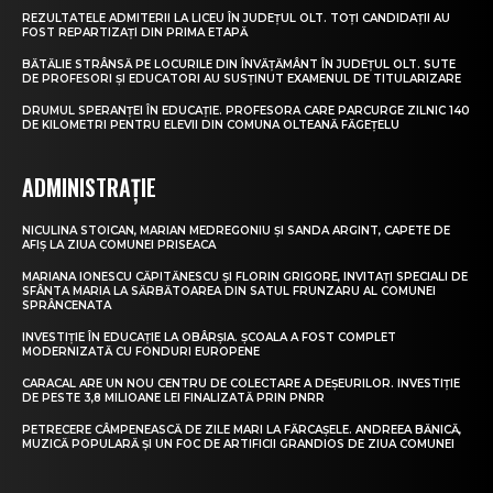
REZULTATELE ADMITERII LA LICEU ÎN JUDEȚUL OLT. TOȚI CANDIDAȚII AU
FOST REPARTIZAȚI DIN PRIMA ETAPĂ
BĂTĂLIE STRÂNSĂ PE LOCURILE DIN ÎNVĂȚĂMÂNT ÎN JUDEȚUL OLT. SUTE
DE PROFESORI ȘI EDUCATORI AU SUSȚINUT EXAMENUL DE TITULARIZARE
DRUMUL SPERANȚEI ÎN EDUCAȚIE. PROFESORA CARE PARCURGE ZILNIC 140
DE KILOMETRI PENTRU ELEVII DIN COMUNA OLTEANĂ FĂGEȚELU
ADMINISTRAȚIE
NICULINA STOICAN, MARIAN MEDREGONIU ȘI SANDA ARGINT, CAPETE DE
AFIȘ LA ZIUA COMUNEI PRISEACA
MARIANA IONESCU CĂPITĂNESCU ȘI FLORIN GRIGORE, INVITAȚI SPECIALI DE
SFÂNTA MARIA LA SĂRBĂTOAREA DIN SATUL FRUNZARU AL COMUNEI
SPRÂNCENATA
INVESTIȚIE ÎN EDUCAȚIE LA OBÂRȘIA. ȘCOALA A FOST COMPLET
MODERNIZATĂ CU FONDURI EUROPENE
CARACAL ARE UN NOU CENTRU DE COLECTARE A DEȘEURILOR. INVESTIȚIE
DE PESTE 3,8 MILIOANE LEI FINALIZATĂ PRIN PNRR
PETRECERE CÂMPENEASCĂ DE ZILE MARI LA FĂRCAȘELE. ANDREEA BĂNICĂ,
MUZICĂ POPULARĂ ȘI UN FOC DE ARTIFICII GRANDIOS DE ZIUA COMUNEI