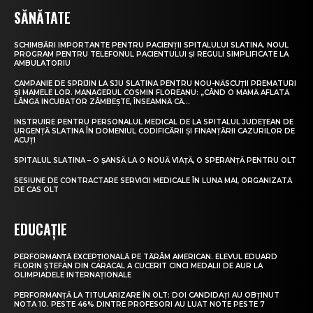
SĂNĂTATE
SCHIMBĂRI IMPORTANTE PENTRU PACIENȚII SPITALULUI SLATINA. NOUL
PROGRAM PENTRU TELEFONUL PACIENTULUI ȘI REGULI SIMPLIFICATE LA
AMBULATORIU
CAMPANIE DE SPRIJIN LA SJU SLATINA PENTRU NOU-NĂSCUȚII PREMATURI
ȘI MAMELE LOR. MANAGERUL COSMIN FLOREANU: „CÂND O MAMĂ AFLATĂ
LÂNGĂ INCUBATOR ZÂMBEȘTE, ÎNSEAMNĂ CĂ...
INSTRUIRE PENTRU PERSONALUL MEDICAL DE LA SPITALUL JUDEȚEAN DE
URGENȚĂ SLATINA ÎN DOMENIUL CODIFICĂRII ȘI FINANȚĂRII CAZURILOR DE
ACUȚI
SPITALUL SLATINA – O ȘANSĂ LA O NOUĂ VIAȚĂ, O SPERANȚĂ PENTRU OLT
SESIUNE DE CONTRACTARE SERVICII MEDICALE ÎN LUNA MAI, ORGANIZATĂ
DE CAS OLT
EDUCAȚIE
PERFORMANȚĂ EXCEPȚIONALĂ PE TĂRÂM AMERICAN. ELEVUL EDUARD
FLORIN ȘTEFAN DIN CARACAL A CUCERIT CINCI MEDALII DE AUR LA
OLIMPIADELE INTERNAȚIONALE
PERFORMANȚĂ LA TITULARIZARE ÎN OLT: DOI CANDIDAȚI AU OBȚINUT
NOTA 10. PESTE 46% DINTRE PROFESORI AU LUAT NOTE PESTE 7