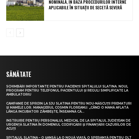
NOMINALĂ, ÎN BAZA PROCEDURILOR INTERNE
APLICABILE ÎN SITUAȚII DE SECETĂ SEVERĂ
SĂNĂTATE
SCHIMBĂRI IMPORTANTE PENTRU PACIENȚII SPITALULUI SLATINA. NOUL
PROGRAM PENTRU TELEFONUL PACIENTULUI ȘI REGULI SIMPLIFICATE LA
AMBULATORIU
CAMPANIE DE SPRIJIN LA SJU SLATINA PENTRU NOU-NĂSCUȚII PREMATURI
ȘI MAMELE LOR. MANAGERUL COSMIN FLOREANU: „CÂND O MAMĂ AFLATĂ
LÂNGĂ INCUBATOR ZÂMBEȘTE, ÎNSEAMNĂ CĂ...
INSTRUIRE PENTRU PERSONALUL MEDICAL DE LA SPITALUL JUDEȚEAN DE
URGENȚĂ SLATINA ÎN DOMENIUL CODIFICĂRII ȘI FINANȚĂRII CAZURILOR DE
ACUȚI
SPITALUL SLATINA – O ȘANSĂ LA O NOUĂ VIAȚĂ, O SPERANȚĂ PENTRU OLT