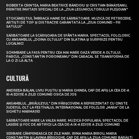
ROBERTA CRINTEA, MARIA BEATRICE BĂNDOIU ȘI CRISTIAN BĂNĂȚEANU,
PRINTRE INVITAȚII SPECIALI DE LA „ZIUA LEGUMICULTORULUI PLEȘOIAN”
STOICĂNEȘTIUL ÎMBRACĂ HAINE DE SĂRBĂTOARE. MUZICĂ DE PETRECERE,
ARTIȘTI DE TOP ȘI DISTRACȚIE GARANTATĂ LA „ZIUA COMUNEI – FIII
SATULUI”
SĂRBĂTOARE LA SCĂRIȘOARA DE SFÂNTA MARIA. SPECTACOL FOLCLORIC
CU ANSAMBLUL „DOINA OLTULUI” DIN SLATINA ȘI SURPRIZE PENTRU
LOCALNICI
SCHIMBARE LA FAȚĂ PENTRU CEA MAI MARE OAZĂ VERDE A OLTULUI.
PARCUL „CONSTANTIN POROINEANU” DIN CARACAL SE TRANSFORMĂ DE
LA O ZI LA ALTA
CULTURĂ
ANDREEA BĂLAN, LIVIU PUȘTIU ȘI MARIA GHINEA, CAP DE AFIȘ LA CEA DE-A
XI-A EDIȚIE A ZILEI COMUNEI OSICA DE JOS
ANSAMBLUL „BRÂULEȚUL” DIN PÂRȘCOVENI A REPREZENTAT CU CINSTE
JUDEȚUL OLT LA FESTIVALUL INTERNAȚIONAL DE FOLCLOR „MARA” DE LA
SIGHETU MARMAȚIEI
SĂRBĂTOARE MARE LA VALEA MARE. MUZICĂ POPULARĂ, SPECTACOL DE
LASERE ȘI FOC DE ARTIFICII LA CEA DE-A IX-A EDIȚIE A ZILEI COMUNEI
SERBARE CÂMPENEASCĂ DE ZILE MARI. IRINA MARIA BIROU, MARIA
CONSTANTIN ȘI LAVINIA BÎRSOGHE, CAP DE AFIȘ LA ZIUA COMUNEI BĂRĂȘTI