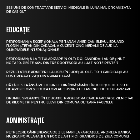
SESIUNE DE CONTRACTARE SERVICII MEDICALE ÎN LUNA MAI, ORGANIZATĂ
DE CAS OLT
EDUCAȚIE
PERFORMANȚĂ EXCEPȚIONALĂ PE TĂRÂM AMERICAN. ELEVUL EDUARD
FLORIN ȘTEFAN DIN CARACAL A CUCERIT CINCI MEDALII DE AUR LA
OLIMPIADELE INTERNAȚIONALE
PERFORMANȚĂ LA TITULARIZARE ÎN OLT: DOI CANDIDAȚI AU OBȚINUT
NOTA 10. PESTE 46% DINTRE PROFESORI AU LUAT NOTE PESTE 7
REZULTATELE ADMITERII LA LICEU ÎN JUDEȚUL OLT. TOȚI CANDIDAȚII AU
FOST REPARTIZAȚI DIN PRIMA ETAPĂ
BĂTĂLIE STRÂNSĂ PE LOCURILE DIN ÎNVĂȚĂMÂNT ÎN JUDEȚUL OLT. SUTE
DE PROFESORI ȘI EDUCATORI AU SUSȚINUT EXAMENUL DE TITULARIZARE
DRUMUL SPERANȚEI ÎN EDUCAȚIE. PROFESORA CARE PARCURGE ZILNIC 140
DE KILOMETRI PENTRU ELEVII DIN COMUNA OLTEANĂ FĂGEȚELU
ADMINISTRAȚIE
PETRECERE CÂMPENEASCĂ DE ZILE MARI LA FĂRCAȘELE. ANDREEA BĂNICĂ,
MUZICĂ POPULARĂ ȘI UN FOC DE ARTIFICII GRANDIOS DE ZIUA COMUNEI