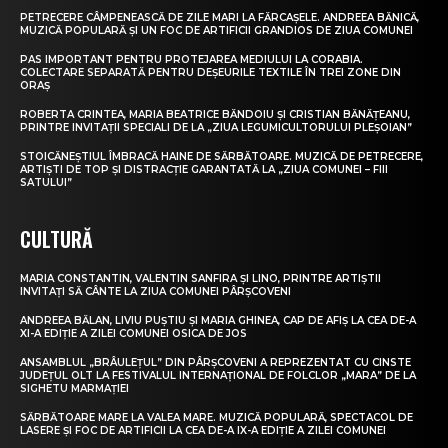
PETRECERE CÂMPENEASCĂ DE ZILE MARI LA FĂRCAȘELE. ANDREEA BĂNICĂ,
MUZICĂ POPULARĂ ȘI UN FOC DE ARTIFICII GRANDIOS DE ZIUA COMUNEI
PAS IMPORTANT PENTRU PROTEJAREA MEDIULUI LA CORABIA.
COLECTARE SEPARATĂ PENTRU DEȘEURILE TEXTILE ÎN TREI ZONE DIN
ORAȘ
ROBERTA CRINTEA, MARIA BEATRICE BĂNDOIU ȘI CRISTIAN BĂNĂȚEANU,
PRINTRE INVITAȚII SPECIALI DE LA „ZIUA LEGUMICULTORULUI PLEȘOIAN”
STOICĂNEȘTIUL ÎMBRACĂ HAINE DE SĂRBĂTOARE. MUZICĂ DE PETRECERE,
ARTIȘTI DE TOP ȘI DISTRACȚIE GARANTATĂ LA „ZIUA COMUNEI – FIII
SATULUI”
CULTURĂ
MARIA CONSTANTIN, VALENTIN SANFIRA ȘI LINO, PRINTRE ARTIȘTII
INVITAȚI SĂ CÂNTE LA ZIUA COMUNEI PÂRȘCOVENI
ANDREEA BĂLAN, LIVIU PUȘTIU ȘI MARIA GHINEA, CAP DE AFIȘ LA CEA DE-A
XI-A EDIȚIE A ZILEI COMUNEI OSICA DE JOS
ANSAMBLUL „BRÂULEȚUL” DIN PÂRȘCOVENI A REPREZENTAT CU CINSTE
JUDEȚUL OLT LA FESTIVALUL INTERNAȚIONAL DE FOLCLOR „MARA” DE LA
SIGHETU MARMAȚIEI
SĂRBĂTOARE MARE LA VALEA MARE. MUZICĂ POPULARĂ, SPECTACOL DE
LASERE ȘI FOC DE ARTIFICII LA CEA DE-A IX-A EDIȚIE A ZILEI COMUNEI