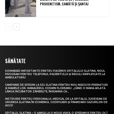
PROXENETISM, CAMĂTĂ ŞI ŞANTAJ
SĂNĂTATE
SCHIMBĂRI IMPORTANTE PENTRU PACIENȚII SPITALULUI SLATINA. NOUL
PROGRAM PENTRU TELEFONUL PACIENTULUI ȘI REGULI SIMPLIFICATE LA
AMBULATORIU
CAMPANIE DE SPRIJIN LA SJU SLATINA PENTRU NOU-NĂSCUȚII PREMATURI
ȘI MAMELE LOR. MANAGERUL COSMIN FLOREANU: „CÂND O MAMĂ AFLATĂ
LÂNGĂ INCUBATOR ZÂMBEȘTE, ÎNSEAMNĂ CĂ...
INSTRUIRE PENTRU PERSONALUL MEDICAL DE LA SPITALUL JUDEȚEAN DE
URGENȚĂ SLATINA ÎN DOMENIUL CODIFICĂRII ȘI FINANȚĂRII CAZURILOR DE
ACUȚI
SPITALUL SLATINA – O ȘANSĂ LA O NOUĂ VIAȚĂ, O SPERANȚĂ PENTRU OLT