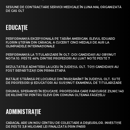
SESIUNE DE CONTRACTARE SERVICII MEDICALE ÎN LUNA MAI, ORGANIZATĂ
DE CAS OLT
EDUCAȚIE
PERFORMANȚĂ EXCEPȚIONALĂ PE TĂRÂM AMERICAN. ELEVUL EDUARD
FLORIN ȘTEFAN DIN CARACAL A CUCERIT CINCI MEDALII DE AUR LA
OLIMPIADELE INTERNAȚIONALE
PERFORMANȚĂ LA TITULARIZARE ÎN OLT: DOI CANDIDAȚI AU OBȚINUT
NOTA 10. PESTE 46% DINTRE PROFESORI AU LUAT NOTE PESTE 7
REZULTATELE ADMITERII LA LICEU ÎN JUDEȚUL OLT. TOȚI CANDIDAȚII AU
FOST REPARTIZAȚI DIN PRIMA ETAPĂ
BĂTĂLIE STRÂNSĂ PE LOCURILE DIN ÎNVĂȚĂMÂNT ÎN JUDEȚUL OLT. SUTE
DE PROFESORI ȘI EDUCATORI AU SUSȚINUT EXAMENUL DE TITULARIZARE
DRUMUL SPERANȚEI ÎN EDUCAȚIE. PROFESORA CARE PARCURGE ZILNIC 140
DE KILOMETRI PENTRU ELEVII DIN COMUNA OLTEANĂ FĂGEȚELU
ADMINISTRAȚIE
CARACAL ARE UN NOU CENTRU DE COLECTARE A DEȘEURILOR. INVESTIȚIE
DE PESTE 3,8 MILIOANE LEI FINALIZATĂ PRIN PNRR