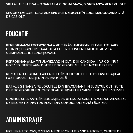
SPITALUL SLATINA – O ȘANSĂ LA O NOUĂ VIAȚĂ, O SPERANȚĂ PENTRU OLT
SESIUNE DE CONTRACTARE SERVICII MEDICALE ÎN LUNA MAI, ORGANIZATĂ
DE CAS OLT
EDUCAȚIE
PERFORMANȚĂ EXCEPȚIONALĂ PE TĂRÂM AMERICAN. ELEVUL EDUARD
FLORIN ȘTEFAN DIN CARACAL A CUCERIT CINCI MEDALII DE AUR LA
OLIMPIADELE INTERNAȚIONALE
PERFORMANȚĂ LA TITULARIZARE ÎN OLT: DOI CANDIDAȚI AU OBȚINUT
NOTA 10. PESTE 46% DINTRE PROFESORI AU LUAT NOTE PESTE 7
REZULTATELE ADMITERII LA LICEU ÎN JUDEȚUL OLT. TOȚI CANDIDAȚII AU
FOST REPARTIZAȚI DIN PRIMA ETAPĂ
BĂTĂLIE STRÂNSĂ PE LOCURILE DIN ÎNVĂȚĂMÂNT ÎN JUDEȚUL OLT. SUTE
DE PROFESORI ȘI EDUCATORI AU SUSȚINUT EXAMENUL DE TITULARIZARE
DRUMUL SPERANȚEI ÎN EDUCAȚIE. PROFESORA CARE PARCURGE ZILNIC 140
DE KILOMETRI PENTRU ELEVII DIN COMUNA OLTEANĂ FĂGEȚELU
ADMINISTRAȚIE
NICULINA STOICAN, MARIAN MEDREGONIU ȘI SANDA ARGINT, CAPETE DE