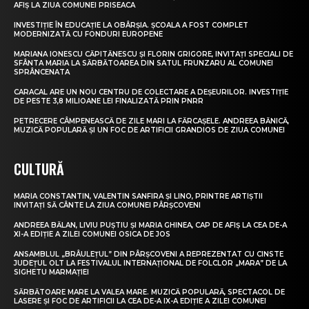
AFIȘ LA ZIUA COMUNEI PRISEACA
INVESTIȚIE ÎN EDUCAȚIE LA OBÂRȘIA. ȘCOALA A FOST COMPLET
MODERNIZATĂ CU FONDURI EUROPENE
MARIANA IONESCU CĂPITĂNESCU ȘI FLORIN GRIGORE, INVITAȚI SPECIALI DE
SFÂNTA MARIA LA SĂRBĂTOAREA DIN SATUL FRUNZARU AL COMUNEI
SPRÂNCENATA
CARACAL ARE UN NOU CENTRU DE COLECTARE A DEȘEURILOR. INVESTIȚIE
DE PESTE 3,8 MILIOANE LEI FINALIZATĂ PRIN PNRR
PETRECERE CÂMPENEASCĂ DE ZILE MARI LA FĂRCAȘELE. ANDREEA BĂNICĂ,
MUZICĂ POPULARĂ ȘI UN FOC DE ARTIFICII GRANDIOS DE ZIUA COMUNEI
CULTURĂ
MARIA CONSTANTIN, VALENTIN SANFIRA ȘI LINO, PRINTRE ARTIȘTII
INVITAȚI SĂ CÂNTE LA ZIUA COMUNEI PÂRȘCOVENI
ANDREEA BĂLAN, LIVIU PUȘTIU ȘI MARIA GHINEA, CAP DE AFIȘ LA CEA DE-A
XI-A EDIȚIE A ZILEI COMUNEI OSICA DE JOS
ANSAMBLUL „BRÂULEȚUL” DIN PÂRȘCOVENI A REPREZENTAT CU CINSTE
JUDEȚUL OLT LA FESTIVALUL INTERNAȚIONAL DE FOLCLOR „MARA” DE LA
SIGHETU MARMAȚIEI
SĂRBĂTOARE MARE LA VALEA MARE. MUZICĂ POPULARĂ, SPECTACOL DE
LASERE ȘI FOC DE ARTIFICII LA CEA DE-A IX-A EDIȚIE A ZILEI COMUNEI