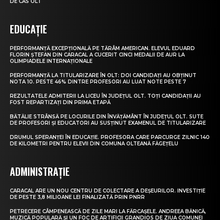
DE CAS OLT
EDUCAȚIE
PERFORMANȚĂ EXCEPȚIONALĂ PE TĂRÂM AMERICAN. ELEVUL EDUARD
FLORIN ȘTEFAN DIN CARACAL A CUCERIT CINCI MEDALII DE AUR LA
OLIMPIADELE INTERNAȚIONALE
PERFORMANȚĂ LA TITULARIZARE ÎN OLT: DOI CANDIDAȚI AU OBȚINUT
NOTA 10. PESTE 46% DINTRE PROFESORI AU LUAT NOTE PESTE 7
REZULTATELE ADMITERII LA LICEU ÎN JUDEȚUL OLT. TOȚI CANDIDAȚII AU
FOST REPARTIZAȚI DIN PRIMA ETAPĂ
BĂTĂLIE STRÂNSĂ PE LOCURILE DIN ÎNVĂȚĂMÂNT ÎN JUDEȚUL OLT. SUTE
DE PROFESORI ȘI EDUCATORI AU SUSȚINUT EXAMENUL DE TITULARIZARE
DRUMUL SPERANȚEI ÎN EDUCAȚIE. PROFESORA CARE PARCURGE ZILNIC 140
DE KILOMETRI PENTRU ELEVII DIN COMUNA OLTEANĂ FĂGEȚELU
ADMINISTRAȚIE
CARACAL ARE UN NOU CENTRU DE COLECTARE A DEȘEURILOR. INVESTIȚIE
DE PESTE 3,8 MILIOANE LEI FINALIZATĂ PRIN PNRR
PETRECERE CÂMPENEASCĂ DE ZILE MARI LA FĂRCAȘELE. ANDREEA BĂNICĂ,
MUZICĂ POPULARĂ ȘI UN FOC DE ARTIFICII GRANDIOS DE ZIUA COMUNEI