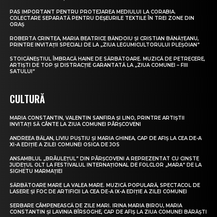
PAS IMPORTANT PENTRU PROTEJAREA MEDIULUI LA CORABIA.
COLECTARE SEPARATĂ PENTRU DEȘEURILE TEXTILE ÎN TREI ZONE DIN
ORAȘ
ROBERTA CRINTEA, MARIA BEATRICE BĂNDOIU ȘI CRISTIAN BĂNĂȚEANU,
PRINTRE INVITAȚII SPECIALI DE LA „ZIUA LEGUMICULTORULUI PLEȘOIAN”
STOICĂNEȘTIUL ÎMBRACĂ HAINE DE SĂRBĂTOARE. MUZICĂ DE PETRECERE,
ARTIȘTI DE TOP ȘI DISTRACȚIE GARANTATĂ LA „ZIUA COMUNEI – FIII
SATULUI”
CULTURĂ
MARIA CONSTANTIN, VALENTIN SANFIRA ȘI LINO, PRINTRE ARTIȘTII
INVITAȚI SĂ CÂNTE LA ZIUA COMUNEI PÂRȘCOVENI
ANDREEA BĂLAN, LIVIU PUȘTIU ȘI MARIA GHINEA, CAP DE AFIȘ LA CEA DE-A
XI-A EDIȚIE A ZILEI COMUNEI OSICA DE JOS
ANSAMBLUL „BRÂULEȚUL” DIN PÂRȘCOVENI A REPREZENTAT CU CINSTE
JUDEȚUL OLT LA FESTIVALUL INTERNAȚIONAL DE FOLCLOR „MARA” DE LA
SIGHETU MARMAȚIEI
SĂRBĂTOARE MARE LA VALEA MARE. MUZICĂ POPULARĂ, SPECTACOL DE
LASERE ȘI FOC DE ARTIFICII LA CEA DE-A IX-A EDIȚIE A ZILEI COMUNEI
SERBARE CÂMPENEASCĂ DE ZILE MARI. IRINA MARIA BIROU, MARIA
CONSTANTIN ȘI LAVINIA BÎRSOGHE, CAP DE AFIȘ LA ZIUA COMUNEI BĂRĂȘTI