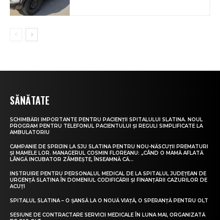
SĂNĂTATE
SCHIMBĂRI IMPORTANTE PENTRU PACIENȚII SPITALULUI SLATINA. NOUL
PROGRAM PENTRU TELEFONUL PACIENTULUI ȘI REGULI SIMPLIFICATE LA
AMBULATORIU
CAMPANIE DE SPRIJIN LA SJU SLATINA PENTRU NOU-NĂSCUȚII PREMATURI
ȘI MAMELE LOR. MANAGERUL COSMIN FLOREANU: „CÂND O MAMĂ AFLATĂ
LÂNGĂ INCUBATOR ZÂMBEȘTE, ÎNSEAMNĂ CĂ...
INSTRUIRE PENTRU PERSONALUL MEDICAL DE LA SPITALUL JUDEȚEAN DE
URGENȚĂ SLATINA ÎN DOMENIUL CODIFICĂRII ȘI FINANȚĂRII CAZURILOR DE
ACUȚI
SPITALUL SLATINA – O ȘANSĂ LA O NOUĂ VIAȚĂ, O SPERANȚĂ PENTRU OLT
SESIUNE DE CONTRACTARE SERVICII MEDICALE ÎN LUNA MAI, ORGANIZATĂ