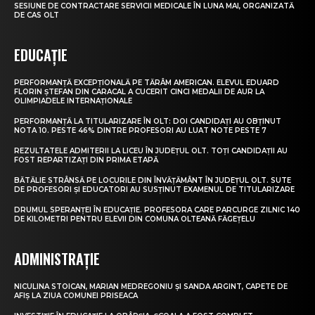
SESIUNE DE CONTRACTARE SERVICII MEDICALE ÎN LUNA MAI, ORGANIZATĂ
DE CAS OLT
EDUCAȚIE
PERFORMANȚĂ EXCEPȚIONALĂ PE TĂRÂM AMERICAN. ELEVUL EDUARD
FLORIN ȘTEFAN DIN CARACAL A CUCERIT CINCI MEDALII DE AUR LA
OLIMPIADELE INTERNAȚIONALE
PERFORMANȚĂ LA TITULARIZARE ÎN OLT: DOI CANDIDAȚI AU OBȚINUT
NOTA 10. PESTE 46% DINTRE PROFESORI AU LUAT NOTE PESTE 7
REZULTATELE ADMITERII LA LICEU ÎN JUDEȚUL OLT. TOȚI CANDIDAȚII AU
FOST REPARTIZAȚI DIN PRIMA ETAPĂ
BĂTĂLIE STRÂNSĂ PE LOCURILE DIN ÎNVĂȚĂMÂNT ÎN JUDEȚUL OLT. SUTE
DE PROFESORI ȘI EDUCATORI AU SUSȚINUT EXAMENUL DE TITULARIZARE
DRUMUL SPERANȚEI ÎN EDUCAȚIE. PROFESORA CARE PARCURGE ZILNIC 140
DE KILOMETRI PENTRU ELEVII DIN COMUNA OLTEANĂ FĂGEȚELU
ADMINISTRAȚIE
NICULINA STOICAN, MARIAN MEDREGONIU ȘI SANDA ARGINT, CAPETE DE
AFIȘ LA ZIUA COMUNEI PRISEACA