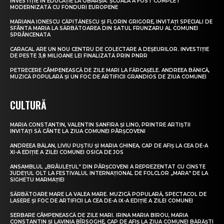
INVESTIȚIE ÎN EDUCAȚIE LA OBÂRȘIA. ȘCOALA A FOST COMPLET
MODERNIZATĂ CU FONDURI EUROPENE
MARIANA IONESCU CĂPITĂNESCU ȘI FLORIN GRIGORE, INVITAȚI SPECIALI DE
SFÂNTA MARIA LA SĂRBĂTOAREA DIN SATUL FRUNZARU AL COMUNEI
SPRÂNCENATA
CARACAL ARE UN NOU CENTRU DE COLECTARE A DEȘEURILOR. INVESTIȚIE
DE PESTE 3,8 MILIOANE LEI FINALIZATĂ PRIN PNRR
PETRECERE CÂMPENEASCĂ DE ZILE MARI LA FĂRCAȘELE. ANDREEA BĂNICĂ,
MUZICĂ POPULARĂ ȘI UN FOC DE ARTIFICII GRANDIOS DE ZIUA COMUNEI
CULTURĂ
MARIA CONSTANTIN, VALENTIN SANFIRA ȘI LINO, PRINTRE ARTIȘTII
INVITAȚI SĂ CÂNTE LA ZIUA COMUNEI PÂRȘCOVENI
ANDREEA BĂLAN, LIVIU PUȘTIU ȘI MARIA GHINEA, CAP DE AFIȘ LA CEA DE-A
XI-A EDIȚIE A ZILEI COMUNEI OSICA DE JOS
ANSAMBLUL „BRÂULEȚUL” DIN PÂRȘCOVENI A REPREZENTAT CU CINSTE
JUDEȚUL OLT LA FESTIVALUL INTERNAȚIONAL DE FOLCLOR „MARA” DE LA
SIGHETU MARMAȚIEI
SĂRBĂTOARE MARE LA VALEA MARE. MUZICĂ POPULARĂ, SPECTACOL DE
LASERE ȘI FOC DE ARTIFICII LA CEA DE-A IX-A EDIȚIE A ZILEI COMUNEI
SERBARE CÂMPENEASCĂ DE ZILE MARI. IRINA MARIA BIROU, MARIA
CONSTANTIN ȘI LAVINIA BÎRSOGHE, CAP DE AFIȘ LA ZIUA COMUNEI BĂRĂȘTI