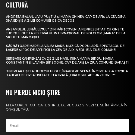
CULTURĂ
ANDREEA BĂLAN, LIVIU PUȘTIU ȘI MARIA GHINEA, CAP DE AFIȘ LA CEA DE-A
XI-A EDIȚIE A ZILEI COMUNEI OSICA DE JOS
ANSAMBLUL „BRÂULEȚUL” DIN PÂRȘCOVENI A REPREZENTAT CU CINSTE
JUDEȚUL OLT LA FESTIVALUL INTERNAȚIONAL DE FOLCLOR „MARA” DE LA
SIGHETU MARMAȚIEI
SĂRBĂTOARE MARE LA VALEA MARE. MUZICĂ POPULARĂ, SPECTACOL DE
LASERE ȘI FOC DE ARTIFICII LA CEA DE-A IX-A EDIȚIE A ZILEI COMUNEI
SERBARE CÂMPENEASCĂ DE ZILE MARI. IRINA MARIA BIROU, MARIA
CONSTANTIN ȘI LAVINIA BÎRSOGHE, CAP DE AFIȘ LA ZIUA COMUNEI BĂRĂȘTI
TINERI ARTIȘTI AI JUDEȚULUI OLT, ÎNAPOI PE SCENĂ. ÎNCEPE A IX-A EDIȚIE A
TABEREI DE CREATIVITATE TEATRALĂ „DIALOGUL ABSURZILOR…?”
NU PIERDE NICIO ȘTIRE
FI LA CURENT CU TOATE ȘTIRILE DE PE GLOB ȘI VEZI CE SE ÎNTÂMPLĂ ÎN
ORAȘUL TĂU.