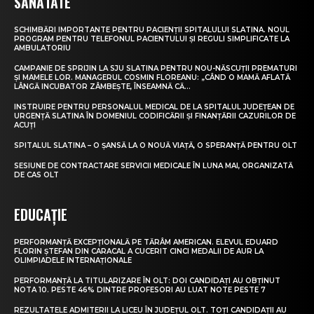
SĂNĂTATE
SCHIMBĂRI IMPORTANTE PENTRU PACIENȚII SPITALULUI SLATINA. NOUL
PROGRAM PENTRU TELEFONUL PACIENTULUI ȘI REGULI SIMPLIFICATE LA
AMBULATORIU
CAMPANIE DE SPRIJIN LA SJU SLATINA PENTRU NOU-NĂSCUȚII PREMATURI
ȘI MAMELE LOR. MANAGERUL COSMIN FLOREANU: „CÂND O MAMĂ AFLATĂ
LÂNGĂ INCUBATOR ZÂMBEȘTE, ÎNSEAMNĂ CĂ...
INSTRUIRE PENTRU PERSONALUL MEDICAL DE LA SPITALUL JUDEȚEAN DE
URGENȚĂ SLATINA ÎN DOMENIUL CODIFICĂRII ȘI FINANȚĂRII CAZURILOR DE
ACUȚI
SPITALUL SLATINA – O ȘANSĂ LA O NOUĂ VIAȚĂ, O SPERANȚĂ PENTRU OLT
SESIUNE DE CONTRACTARE SERVICII MEDICALE ÎN LUNA MAI, ORGANIZATĂ
DE CAS OLT
EDUCAȚIE
PERFORMANȚĂ EXCEPȚIONALĂ PE TĂRÂM AMERICAN. ELEVUL EDUARD
FLORIN ȘTEFAN DIN CARACAL A CUCERIT CINCI MEDALII DE AUR LA
OLIMPIADELE INTERNAȚIONALE
PERFORMANȚĂ LA TITULARIZARE ÎN OLT: DOI CANDIDAȚI AU OBȚINUT
NOTA 10. PESTE 46% DINTRE PROFESORI AU LUAT NOTE PESTE 7
REZULTATELE ADMITERII LA LICEU ÎN JUDEȚUL OLT. TOȚI CANDIDAȚII AU