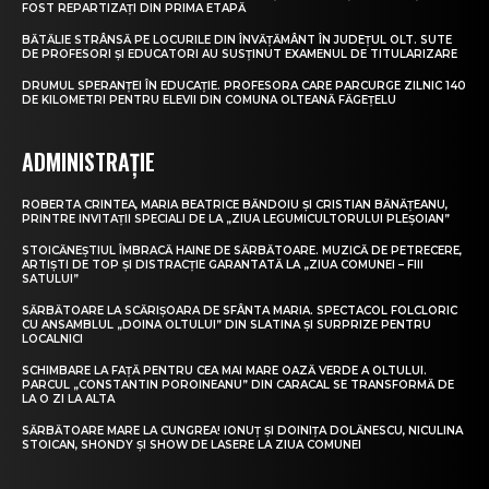
FOST REPARTIZAȚI DIN PRIMA ETAPĂ
BĂTĂLIE STRÂNSĂ PE LOCURILE DIN ÎNVĂȚĂMÂNT ÎN JUDEȚUL OLT. SUTE
DE PROFESORI ȘI EDUCATORI AU SUSȚINUT EXAMENUL DE TITULARIZARE
DRUMUL SPERANȚEI ÎN EDUCAȚIE. PROFESORA CARE PARCURGE ZILNIC 140
DE KILOMETRI PENTRU ELEVII DIN COMUNA OLTEANĂ FĂGEȚELU
ADMINISTRAȚIE
ROBERTA CRINTEA, MARIA BEATRICE BĂNDOIU ȘI CRISTIAN BĂNĂȚEANU,
PRINTRE INVITAȚII SPECIALI DE LA „ZIUA LEGUMICULTORULUI PLEȘOIAN”
STOICĂNEȘTIUL ÎMBRACĂ HAINE DE SĂRBĂTOARE. MUZICĂ DE PETRECERE,
ARTIȘTI DE TOP ȘI DISTRACȚIE GARANTATĂ LA „ZIUA COMUNEI – FIII
SATULUI”
SĂRBĂTOARE LA SCĂRIȘOARA DE SFÂNTA MARIA. SPECTACOL FOLCLORIC
CU ANSAMBLUL „DOINA OLTULUI” DIN SLATINA ȘI SURPRIZE PENTRU
LOCALNICI
SCHIMBARE LA FAȚĂ PENTRU CEA MAI MARE OAZĂ VERDE A OLTULUI.
PARCUL „CONSTANTIN POROINEANU” DIN CARACAL SE TRANSFORMĂ DE
LA O ZI LA ALTA
SĂRBĂTOARE MARE LA CUNGREA! IONUȚ ȘI DOINIȚA DOLĂNESCU, NICULINA
STOICAN, SHONDY ȘI SHOW DE LASERE LA ZIUA COMUNEI