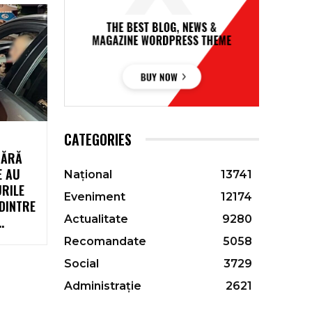
CATEGORIES
FĂRĂ
E AU
Național
13741
RILE
Eveniment
12174
 DINTRE
Actualitate
9280
.
Recomandate
5058
Social
3729
Administrație
2621