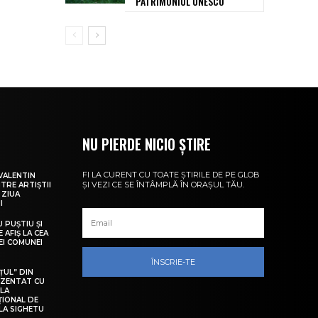
PATRIMONIUL UNESCO
NU PIERDE NICIO ȘTIRE
FI LA CURENT CU TOATE ȘTIRILE DE PE GLOB
VALENTIN
ȘI VEZI CE SE ÎNTÂMPLĂ ÎN ORAȘUL TĂU.
NTRE ARTIȘTII
 ZIUA
I
U PUȘTIU ȘI
 AFIȘ LA CEA
LEI COMUNEI
ÎNSCRIE-TE
ȚUL” DIN
EZENTAT CU
 LA
ȚIONAL DE
LA SIGHETU