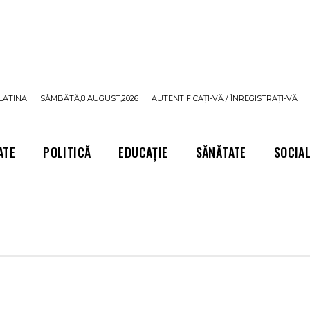
LATINA
SÂMBĂTĂ,8 AUGUST,2026
AUTENTIFICAȚI-VĂ / ÎNREGISTRAȚI-VĂ
ATE
POLITICĂ
EDUCAȚIE
SĂNĂTATE
SOCIA