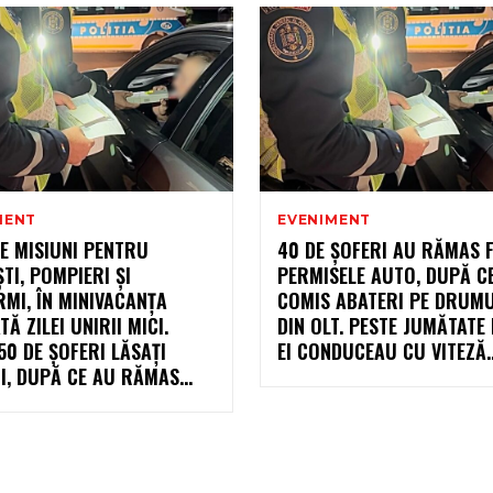
MENT
EVENIMENT
E MISIUNI PENTRU
40 DE ȘOFERI AU RĂMAS 
ȘTI, POMPIERI ȘI
PERMISELE AUTO, DUPĂ C
MI, ÎN MINIVACANȚA
COMIS ABATERI PE DRUMU
TĂ ZILEI UNIRII MICI.
DIN OLT. PESTE JUMĂTATE
50 DE ȘOFERI LĂSAȚI
EI CONDUCEAU CU VITEZĂ..
I, DUPĂ CE AU RĂMAS...