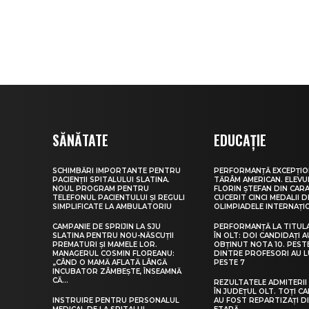
SĂNĂTATE
EDUCAȚIE
SCHIMBĂRI IMPORTANTE PENTRU
PERFORMANȚĂ EXCEPȚIO
PACIENȚII SPITALULUI SLATINA.
TĂRÂM AMERICAN. ELEV
NOUL PROGRAM PENTRU
FLORIN ȘTEFAN DIN CARA
TELEFONUL PACIENTULUI ȘI REGULI
CUCERIT CINCI MEDALII D
SIMPLIFICATE LA AMBULATORIU
OLIMPIADELE INTERNAȚI
CAMPANIE DE SPRIJIN LA SJU
PERFORMANȚĂ LA TITUL
SLATINA PENTRU NOU-NĂSCUȚII
ÎN OLT: DOI CANDIDAȚI A
PREMATURI ȘI MAMELE LOR.
OBȚINUT NOTA 10. PEST
MANAGERUL COSMIN FLOREANU:
DINTRE PROFESORI AU 
„CÂND O MAMĂ AFLATĂ LÂNGĂ
PESTE 7
INCUBATOR ZÂMBEȘTE, ÎNSEAMNĂ
CĂ...
REZULTATELE ADMITERII 
ÎN JUDEȚUL OLT. TOȚI CA
INSTRUIRE PENTRU PERSONALUL
AU FOST REPARTIZAȚI D