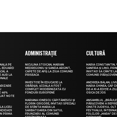
ADMINISTRAȚIE
CULTURĂ
NALĂ PE
NICULINA STOICAN, MARIAN
MARIA CONSTANTIN, 
UL EDUARD
MEDREGONIU ȘI SANDA ARGINT,
SANFIRA ȘI LINO, PRI
CAL A
CAPETE DE AFIȘ LA ZIUA COMUNEI
INVITAȚI SĂ CÂNTE LA
E AUR LA
PRISEACA
COMUNEI PÂRȘCOVEN
ONALE
INVESTIȚIE ÎN EDUCAȚIE LA
ANDREEA BĂLAN, LIVI
ARIZARE
OBÂRȘIA. ȘCOALA A FOST
MARIA GHINEA, CAP DE
U
COMPLET MODERNIZATĂ CU
DE-A XI-A EDIȚIE A ZI
E 46%
FONDURI EUROPENE
OSICA DE JOS
LUAT NOTE
MARIANA IONESCU CĂPITĂNESCU ȘI
ANSAMBLUL „BRÂULE
FLORIN GRIGORE, INVITAȚI SPECIALI
PÂRȘCOVENI A REPR
LA LICEU
DE SFÂNTA MARIA LA
CINSTE JUDEȚUL OLT
NDIDAȚII
SĂRBĂTOAREA DIN SATUL
FESTIVALUL INTERNA
IN PRIMA
FRUNZARU AL COMUNEI
FOLCLOR „MARA” DE 