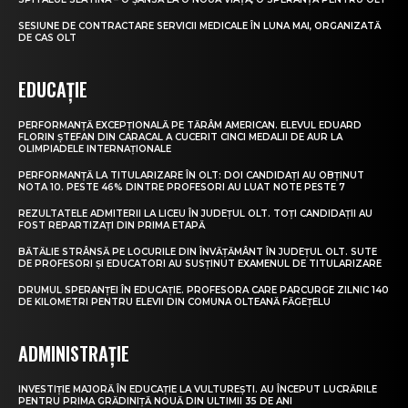
SESIUNE DE CONTRACTARE SERVICII MEDICALE ÎN LUNA MAI, ORGANIZATĂ
DE CAS OLT
EDUCAȚIE
PERFORMANȚĂ EXCEPȚIONALĂ PE TĂRÂM AMERICAN. ELEVUL EDUARD
FLORIN ȘTEFAN DIN CARACAL A CUCERIT CINCI MEDALII DE AUR LA
OLIMPIADELE INTERNAȚIONALE
PERFORMANȚĂ LA TITULARIZARE ÎN OLT: DOI CANDIDAȚI AU OBȚINUT
NOTA 10. PESTE 46% DINTRE PROFESORI AU LUAT NOTE PESTE 7
REZULTATELE ADMITERII LA LICEU ÎN JUDEȚUL OLT. TOȚI CANDIDAȚII AU
FOST REPARTIZAȚI DIN PRIMA ETAPĂ
BĂTĂLIE STRÂNSĂ PE LOCURILE DIN ÎNVĂȚĂMÂNT ÎN JUDEȚUL OLT. SUTE
DE PROFESORI ȘI EDUCATORI AU SUSȚINUT EXAMENUL DE TITULARIZARE
DRUMUL SPERANȚEI ÎN EDUCAȚIE. PROFESORA CARE PARCURGE ZILNIC 140
DE KILOMETRI PENTRU ELEVII DIN COMUNA OLTEANĂ FĂGEȚELU
ADMINISTRAȚIE
INVESTIȚIE MAJORĂ ÎN EDUCAȚIE LA VULTUREȘTI. AU ÎNCEPUT LUCRĂRILE
PENTRU PRIMA GRĂDINIȚĂ NOUĂ DIN ULTIMII 35 DE ANI