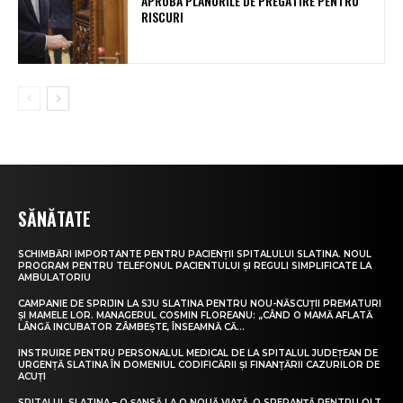
APROBĂ PLANURILE DE PREGĂTIRE PENTRU
RISCURI
SĂNĂTATE
SCHIMBĂRI IMPORTANTE PENTRU PACIENȚII SPITALULUI SLATINA. NOUL
PROGRAM PENTRU TELEFONUL PACIENTULUI ȘI REGULI SIMPLIFICATE LA
AMBULATORIU
CAMPANIE DE SPRIJIN LA SJU SLATINA PENTRU NOU-NĂSCUȚII PREMATURI
ȘI MAMELE LOR. MANAGERUL COSMIN FLOREANU: „CÂND O MAMĂ AFLATĂ
LÂNGĂ INCUBATOR ZÂMBEȘTE, ÎNSEAMNĂ CĂ...
INSTRUIRE PENTRU PERSONALUL MEDICAL DE LA SPITALUL JUDEȚEAN DE
URGENȚĂ SLATINA ÎN DOMENIUL CODIFICĂRII ȘI FINANȚĂRII CAZURILOR DE
ACUȚI
SPITALUL SLATINA – O ȘANSĂ LA O NOUĂ VIAȚĂ, O SPERANȚĂ PENTRU OLT