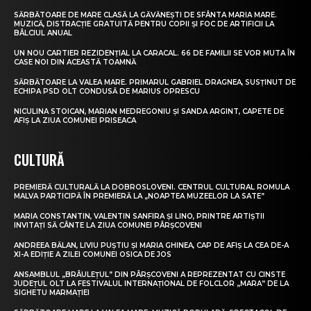
SĂRBĂTOARE DE MARE CLASĂ LA GĂVĂNEȘTI DE SFÂNTA MARIA MARE.
MUZICĂ, DISTRACȚIE GRATUITĂ PENTRU COPII ȘI FOC DE ARTIFICII LA
BÂLCIUL ANUAL
UN NOU CARTIER REZIDENȚIAL LA CARACAL. 66 DE FAMILII SE VOR MUTA ÎN
CASE NOI DIN ACEASTĂ TOAMNĂ
SĂRBĂTOARE LA VALEA MARE. PRIMARUL GABRIEL DRAGNEA, SUSȚINUT DE
ECHIPA PSD OLT CONDUSĂ DE MARIUS OPRESCU
NICULINA STOICAN, MARIAN MEDREGONIU ȘI SANDA ARGINT, CAPETE DE
AFIȘ LA ZIUA COMUNEI PRISEACA
CULTURĂ
PREMIERĂ CULTURALĂ LA DOBROSLOVENI. CENTRUL CULTURAL ROMULA
MALVA PARTICIPĂ ÎN PREMIERĂ LA „NOAPTEA MUZEELOR LA SATE”
MARIA CONSTANTIN, VALENTIN SANFIRA ȘI LINO, PRINTRE ARTIȘTII
INVITAȚI SĂ CÂNTE LA ZIUA COMUNEI PÂRȘCOVENI
ANDREEA BĂLAN, LIVIU PUȘTIU ȘI MARIA GHINEA, CAP DE AFIȘ LA CEA DE-A
XI-A EDIȚIE A ZILEI COMUNEI OSICA DE JOS
ANSAMBLUL „BRÂULEȚUL” DIN PÂRȘCOVENI A REPREZENTAT CU CINSTE
JUDEȚUL OLT LA FESTIVALUL INTERNAȚIONAL DE FOLCLOR „MARA” DE LA
SIGHETU MARMAȚIEI