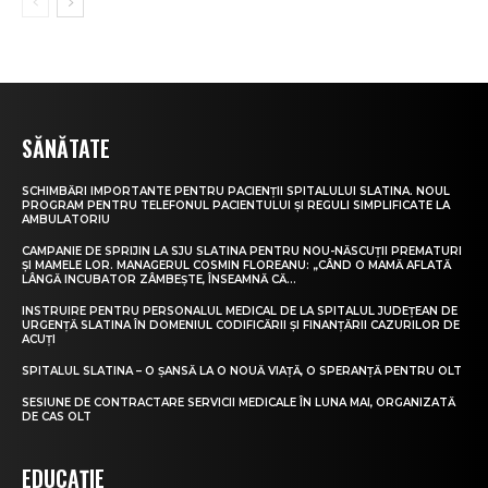
SĂNĂTATE
SCHIMBĂRI IMPORTANTE PENTRU PACIENȚII SPITALULUI SLATINA. NOUL
PROGRAM PENTRU TELEFONUL PACIENTULUI ȘI REGULI SIMPLIFICATE LA
AMBULATORIU
CAMPANIE DE SPRIJIN LA SJU SLATINA PENTRU NOU-NĂSCUȚII PREMATURI
ȘI MAMELE LOR. MANAGERUL COSMIN FLOREANU: „CÂND O MAMĂ AFLATĂ
LÂNGĂ INCUBATOR ZÂMBEȘTE, ÎNSEAMNĂ CĂ...
INSTRUIRE PENTRU PERSONALUL MEDICAL DE LA SPITALUL JUDEȚEAN DE
URGENȚĂ SLATINA ÎN DOMENIUL CODIFICĂRII ȘI FINANȚĂRII CAZURILOR DE
ACUȚI
SPITALUL SLATINA – O ȘANSĂ LA O NOUĂ VIAȚĂ, O SPERANȚĂ PENTRU OLT
SESIUNE DE CONTRACTARE SERVICII MEDICALE ÎN LUNA MAI, ORGANIZATĂ
DE CAS OLT
EDUCAȚIE