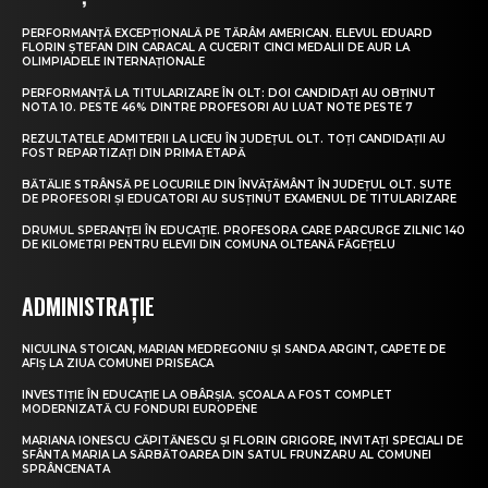
PERFORMANȚĂ EXCEPȚIONALĂ PE TĂRÂM AMERICAN. ELEVUL EDUARD
FLORIN ȘTEFAN DIN CARACAL A CUCERIT CINCI MEDALII DE AUR LA
OLIMPIADELE INTERNAȚIONALE
PERFORMANȚĂ LA TITULARIZARE ÎN OLT: DOI CANDIDAȚI AU OBȚINUT
NOTA 10. PESTE 46% DINTRE PROFESORI AU LUAT NOTE PESTE 7
REZULTATELE ADMITERII LA LICEU ÎN JUDEȚUL OLT. TOȚI CANDIDAȚII AU
FOST REPARTIZAȚI DIN PRIMA ETAPĂ
BĂTĂLIE STRÂNSĂ PE LOCURILE DIN ÎNVĂȚĂMÂNT ÎN JUDEȚUL OLT. SUTE
DE PROFESORI ȘI EDUCATORI AU SUSȚINUT EXAMENUL DE TITULARIZARE
DRUMUL SPERANȚEI ÎN EDUCAȚIE. PROFESORA CARE PARCURGE ZILNIC 140
DE KILOMETRI PENTRU ELEVII DIN COMUNA OLTEANĂ FĂGEȚELU
ADMINISTRAȚIE
NICULINA STOICAN, MARIAN MEDREGONIU ȘI SANDA ARGINT, CAPETE DE
AFIȘ LA ZIUA COMUNEI PRISEACA
INVESTIȚIE ÎN EDUCAȚIE LA OBÂRȘIA. ȘCOALA A FOST COMPLET
MODERNIZATĂ CU FONDURI EUROPENE
MARIANA IONESCU CĂPITĂNESCU ȘI FLORIN GRIGORE, INVITAȚI SPECIALI DE
SFÂNTA MARIA LA SĂRBĂTOAREA DIN SATUL FRUNZARU AL COMUNEI
SPRÂNCENATA