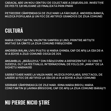
CARACAL ARE UN NOU CENTRU DE COLECTARE A DEȘEURILOR. INVESTIȚIE
DE PESTE 3,8 MILIOANE LEI FINALIZATĂ PRIN PNRR
PETRECERE CÂMPENEASCĂ DE ZILE MARI LA FĂRCAȘELE. ANDREEA BĂNICĂ,
MUZICĂ POPULARĂ ȘI UN FOC DE ARTIFICII GRANDIOS DE ZIUA COMUNEI
CULTURĂ
MARIA CONSTANTIN, VALENTIN SANFIRA ȘI LINO, PRINTRE ARTIȘTII
INVITAȚI SĂ CÂNTE LA ZIUA COMUNEI PÂRȘCOVENI
ANDREEA BĂLAN, LIVIU PUȘTIU ȘI MARIA GHINEA, CAP DE AFIȘ LA CEA DE-A
XI-A EDIȚIE A ZILEI COMUNEI OSICA DE JOS
ANSAMBLUL „BRÂULEȚUL” DIN PÂRȘCOVENI A REPREZENTAT CU CINSTE
JUDEȚUL OLT LA FESTIVALUL INTERNAȚIONAL DE FOLCLOR „MARA” DE LA
SIGHETU MARMAȚIEI
SĂRBĂTOARE MARE LA VALEA MARE. MUZICĂ POPULARĂ, SPECTACOL DE
LASERE ȘI FOC DE ARTIFICII LA CEA DE-A IX-A EDIȚIE A ZILEI COMUNEI
SERBARE CÂMPENEASCĂ DE ZILE MARI. IRINA MARIA BIROU, MARIA
CONSTANTIN ȘI LAVINIA BÎRSOGHE, CAP DE AFIȘ LA ZIUA COMUNEI BĂRĂȘTI
NU PIERDE NICIO ȘTIRE