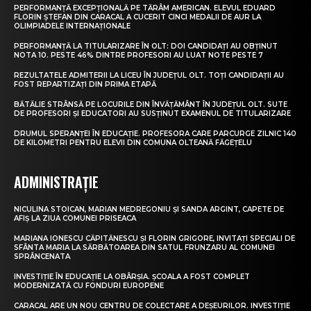
PERFORMANȚĂ EXCEPȚIONALĂ PE TĂRÂM AMERICAN. ELEVUL EDUARD
FLORIN ȘTEFAN DIN CARACAL A CUCERIT CINCI MEDALII DE AUR LA
OLIMPIADELE INTERNAȚIONALE
PERFORMANȚĂ LA TITULARIZARE ÎN OLT: DOI CANDIDAȚI AU OBȚINUT
NOTA 10. PESTE 46% DINTRE PROFESORI AU LUAT NOTE PESTE 7
REZULTATELE ADMITERII LA LICEU ÎN JUDEȚUL OLT. TOȚI CANDIDAȚII AU
FOST REPARTIZAȚI DIN PRIMA ETAPĂ
BĂTĂLIE STRÂNSĂ PE LOCURILE DIN ÎNVĂȚĂMÂNT ÎN JUDEȚUL OLT. SUTE
DE PROFESORI ȘI EDUCATORI AU SUSȚINUT EXAMENUL DE TITULARIZARE
DRUMUL SPERANȚEI ÎN EDUCAȚIE. PROFESORA CARE PARCURGE ZILNIC 140
DE KILOMETRI PENTRU ELEVII DIN COMUNA OLTEANĂ FĂGEȚELU
ADMINISTRAȚIE
NICULINA STOICAN, MARIAN MEDREGONIU ȘI SANDA ARGINT, CAPETE DE
AFIȘ LA ZIUA COMUNEI PRISEACA
MARIANA IONESCU CĂPITĂNESCU ȘI FLORIN GRIGORE, INVITAȚI SPECIALI DE
SFÂNTA MARIA LA SĂRBĂTOAREA DIN SATUL FRUNZARU AL COMUNEI
SPRÂNCENATA
INVESTIȚIE ÎN EDUCAȚIE LA OBÂRȘIA. ȘCOALA A FOST COMPLET
MODERNIZATĂ CU FONDURI EUROPENE
CARACAL ARE UN NOU CENTRU DE COLECTARE A DEȘEURILOR. INVESTIȚIE