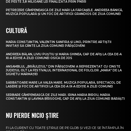
DE PESTE 3,8 MILIOANE LEI FINALIZATĂ PRIN PNRR
PETRECERE CÂMPENEASCĂ DE ZILE MARI LA FĂRCAȘELE. ANDREEA BĂNICĂ,
MUZICĂ POPULARĂ ȘI UN FOC DE ARTIFICII GRANDIOS DE ZIUA COMUNEI
CULTURĂ
MARIA CONSTANTIN, VALENTIN SANFIRA ȘI LINO, PRINTRE ARTIȘTII
INVITAȚI SĂ CÂNTE LA ZIUA COMUNEI PÂRȘCOVENI
ANDREEA BĂLAN, LIVIU PUȘTIU ȘI MARIA GHINEA, CAP DE AFIȘ LA CEA DE-A
XI-A EDIȚIE A ZILEI COMUNEI OSICA DE JOS
ANSAMBLUL „BRÂULEȚUL” DIN PÂRȘCOVENI A REPREZENTAT CU CINSTE
JUDEȚUL OLT LA FESTIVALUL INTERNAȚIONAL DE FOLCLOR „MARA” DE LA
SIGHETU MARMAȚIEI
SĂRBĂTOARE MARE LA VALEA MARE. MUZICĂ POPULARĂ, SPECTACOL DE
LASERE ȘI FOC DE ARTIFICII LA CEA DE-A IX-A EDIȚIE A ZILEI COMUNEI
SERBARE CÂMPENEASCĂ DE ZILE MARI. IRINA MARIA BIROU, MARIA
CONSTANTIN ȘI LAVINIA BÎRSOGHE, CAP DE AFIȘ LA ZIUA COMUNEI BĂRĂȘTI
NU PIERDE NICIO ȘTIRE
FI LA CURENT CU TOATE ȘTIRILE DE PE GLOB ȘI VEZI CE SE ÎNTÂMPLĂ ÎN