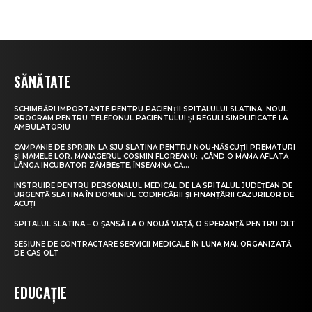
SĂNĂTATE
SCHIMBĂRI IMPORTANTE PENTRU PACIENȚII SPITALULUI SLATINA. NOUL
PROGRAM PENTRU TELEFONUL PACIENTULUI ȘI REGULI SIMPLIFICATE LA
AMBULATORIU
CAMPANIE DE SPRIJIN LA SJU SLATINA PENTRU NOU-NĂSCUȚII PREMATURI
ȘI MAMELE LOR. MANAGERUL COSMIN FLOREANU: „CÂND O MAMĂ AFLATĂ
LÂNGĂ INCUBATOR ZÂMBEȘTE, ÎNSEAMNĂ CĂ...
INSTRUIRE PENTRU PERSONALUL MEDICAL DE LA SPITALUL JUDEȚEAN DE
URGENȚĂ SLATINA ÎN DOMENIUL CODIFICĂRII ȘI FINANȚĂRII CAZURILOR DE
ACUȚI
SPITALUL SLATINA – O ȘANSĂ LA O NOUĂ VIAȚĂ, O SPERANȚĂ PENTRU OLT
SESIUNE DE CONTRACTARE SERVICII MEDICALE ÎN LUNA MAI, ORGANIZATĂ
DE CAS OLT
EDUCAȚIE