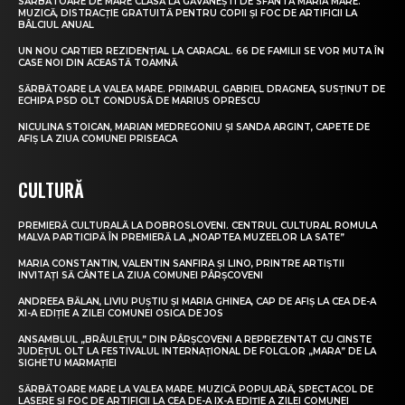
SĂRBĂTOARE DE MARE CLASĂ LA GĂVĂNEȘTI DE SFÂNTA MARIA MARE.
MUZICĂ, DISTRACȚIE GRATUITĂ PENTRU COPII ȘI FOC DE ARTIFICII LA
BÂLCIUL ANUAL
UN NOU CARTIER REZIDENȚIAL LA CARACAL. 66 DE FAMILII SE VOR MUTA ÎN
CASE NOI DIN ACEASTĂ TOAMNĂ
SĂRBĂTOARE LA VALEA MARE. PRIMARUL GABRIEL DRAGNEA, SUSȚINUT DE
ECHIPA PSD OLT CONDUSĂ DE MARIUS OPRESCU
NICULINA STOICAN, MARIAN MEDREGONIU ȘI SANDA ARGINT, CAPETE DE
AFIȘ LA ZIUA COMUNEI PRISEACA
CULTURĂ
PREMIERĂ CULTURALĂ LA DOBROSLOVENI. CENTRUL CULTURAL ROMULA
MALVA PARTICIPĂ ÎN PREMIERĂ LA „NOAPTEA MUZEELOR LA SATE”
MARIA CONSTANTIN, VALENTIN SANFIRA ȘI LINO, PRINTRE ARTIȘTII
INVITAȚI SĂ CÂNTE LA ZIUA COMUNEI PÂRȘCOVENI
ANDREEA BĂLAN, LIVIU PUȘTIU ȘI MARIA GHINEA, CAP DE AFIȘ LA CEA DE-A
XI-A EDIȚIE A ZILEI COMUNEI OSICA DE JOS
ANSAMBLUL „BRÂULEȚUL” DIN PÂRȘCOVENI A REPREZENTAT CU CINSTE
JUDEȚUL OLT LA FESTIVALUL INTERNAȚIONAL DE FOLCLOR „MARA” DE LA
SIGHETU MARMAȚIEI
SĂRBĂTOARE MARE LA VALEA MARE. MUZICĂ POPULARĂ, SPECTACOL DE
LASERE ȘI FOC DE ARTIFICII LA CEA DE-A IX-A EDIȚIE A ZILEI COMUNEI