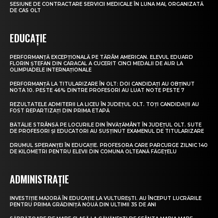
SESIUNE DE CONTRACTARE SERVICII MEDICALE ÎN LUNA MAI, ORGANIZATĂ
DE CAS OLT
EDUCAȚIE
PERFORMANȚĂ EXCEPȚIONALĂ PE TĂRÂM AMERICAN. ELEVUL EDUARD
FLORIN ȘTEFAN DIN CARACAL A CUCERIT CINCI MEDALII DE AUR LA
OLIMPIADELE INTERNAȚIONALE
PERFORMANȚĂ LA TITULARIZARE ÎN OLT: DOI CANDIDAȚI AU OBȚINUT
NOTA 10. PESTE 46% DINTRE PROFESORI AU LUAT NOTE PESTE 7
REZULTATELE ADMITERII LA LICEU ÎN JUDEȚUL OLT. TOȚI CANDIDAȚII AU
FOST REPARTIZAȚI DIN PRIMA ETAPĂ
BĂTĂLIE STRÂNSĂ PE LOCURILE DIN ÎNVĂȚĂMÂNT ÎN JUDEȚUL OLT. SUTE
DE PROFESORI ȘI EDUCATORI AU SUSȚINUT EXAMENUL DE TITULARIZARE
DRUMUL SPERANȚEI ÎN EDUCAȚIE. PROFESORA CARE PARCURGE ZILNIC 140
DE KILOMETRI PENTRU ELEVII DIN COMUNA OLTEANĂ FĂGEȚELU
ADMINISTRAȚIE
INVESTIȚIE MAJORĂ ÎN EDUCAȚIE LA VULTUREȘTI. AU ÎNCEPUT LUCRĂRILE
PENTRU PRIMA GRĂDINIȚĂ NOUĂ DIN ULTIMII 35 DE ANI