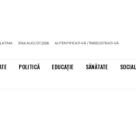
LATINA
JOI,6 AUGUST,2026
AUTENTIFICAȚI-VĂ / ÎNREGISTRAȚI-VĂ
ATE
POLITICĂ
EDUCAȚIE
SĂNĂTATE
SOCIA