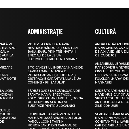
ADMINISTRAȚIE
CULTURĂ
NALĂ PE
ROBERTA CRINTEA, MARIA
ANDREEA BĂLAN, LIVI
UL EDUARD
BEATRICE BĂNDOIU ȘI CRISTIAN
MARIA GHINEA, CAP DE
CAL A
BĂNĂȚEANU, PRINTRE INVITAȚII
DE-A XI-A EDIȚIE A ZI
E AUR LA
SPECIALI DE LA „ZIUA
OSICA DE JOS
ONALE
LEGUMICULTORULUI PLEȘOIAN”
ANSAMBLUL „BRÂULE
ARIZARE
STOICĂNEȘTIUL ÎMBRACĂ HAINE DE
PÂRȘCOVENI A REPR
U
SĂRBĂTOARE. MUZICĂ DE
CINSTE JUDEȚUL OLT
E 46%
PETRECERE, ARTIȘTI DE TOP ȘI
FESTIVALUL INTERNA
LUAT NOTE
DISTRACȚIE GARANTATĂ LA „ZIUA
FOLCLOR „MARA” DE 
COMUNEI – FIII SATULUI”
MARMAȚIEI
LA LICEU
SĂRBĂTOARE LA SCĂRIȘOARA DE
SĂRBĂTOARE MARE L
NDIDAȚII
SFÂNTA MARIA. SPECTACOL
MARE. MUZICĂ POPU
IN PRIMA
FOLCLORIC CU ANSAMBLUL „DOINA
SPECTACOL DE LASER
OLTULUI” DIN SLATINA ȘI
ARTIFICII LA CEA DE-A 
SURPRIZE PENTRU LOCALNICI
ZILEI COMUNEI
CURILE
ȚUL OLT.
SCHIMBARE LA FAȚĂ PENTRU CEA
SERBARE CÂMPENEASC
EDUCATORI
MAI MARE OAZĂ VERDE A OLTULUI.
MARI. IRINA MARIA B
DE
PARCUL „CONSTANTIN
CONSTANTIN ȘI LAVIN
POROINEANU” DIN CARACAL SE
CAP DE AFIȘ LA ZIUA