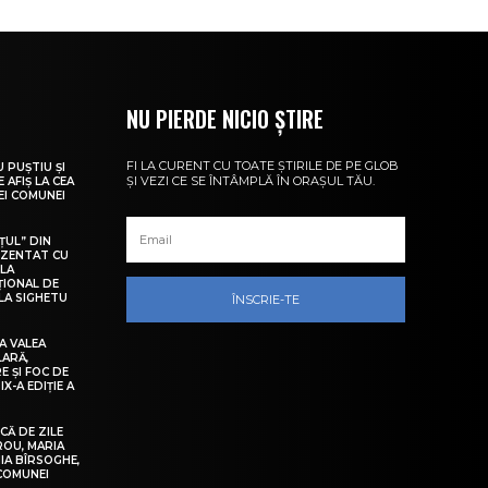
NU PIERDE NICIO ȘTIRE
FI LA CURENT CU TOATE ȘTIRILE DE PE GLOB
U PUȘTIU ȘI
ȘI VEZI CE SE ÎNTÂMPLĂ ÎN ORAȘUL TĂU.
 AFIȘ LA CEA
LEI COMUNEI
ȚUL” DIN
EZENTAT CU
 LA
ȚIONAL DE
LA SIGHETU
ÎNSCRIE-TE
A VALEA
LARĂ,
E ȘI FOC DE
IX-A EDIȚIE A
Ă DE ZILE
IROU, MARIA
IA BÎRSOGHE,
 COMUNEI