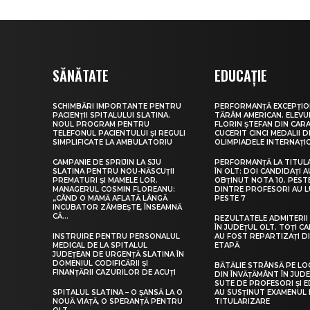
SĂNĂTATE
EDUCAȚIE
SCHIMBĂRI IMPORTANTE PENTRU
PERFORMANȚĂ EXCEPȚIO
PACIENȚII SPITALULUI SLATINA.
TĂRÂM AMERICAN. ELEV
NOUL PROGRAM PENTRU
FLORIN ȘTEFAN DIN CARA
TELEFONUL PACIENTULUI ȘI REGULI
CUCERIT CINCI MEDALII D
SIMPLIFICATE LA AMBULATORIU
OLIMPIADELE INTERNAȚI
CAMPANIE DE SPRIJIN LA SJU
PERFORMANȚĂ LA TITUL
SLATINA PENTRU NOU-NĂSCUȚII
ÎN OLT: DOI CANDIDAȚI A
PREMATURI ȘI MAMELE LOR.
OBȚINUT NOTA 10. PEST
MANAGERUL COSMIN FLOREANU:
DINTRE PROFESORI AU 
„CÂND O MAMĂ AFLATĂ LÂNGĂ
PESTE 7
INCUBATOR ZÂMBEȘTE, ÎNSEAMNĂ
CĂ...
REZULTATELE ADMITERII 
ÎN JUDEȚUL OLT. TOȚI CA
INSTRUIRE PENTRU PERSONALUL
AU FOST REPARTIZAȚI D
MEDICAL DE LA SPITALUL
ETAPĂ
JUDEȚEAN DE URGENȚĂ SLATINA ÎN
DOMENIUL CODIFICĂRII ȘI
BĂTĂLIE STRÂNSĂ PE LO
FINANȚĂRII CAZURILOR DE ACUȚI
DIN ÎNVĂȚĂMÂNT ÎN JUDE
SUTE DE PROFESORI ȘI 
SPITALUL SLATINA – O ȘANSĂ LA O
AU SUSȚINUT EXAMENUL 
NOUĂ VIAȚĂ, O SPERANȚĂ PENTRU
TITULARIZARE