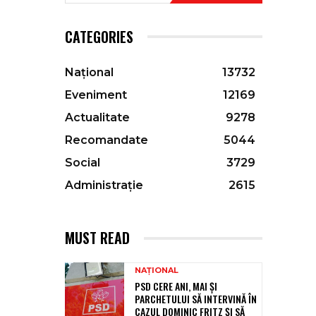
CATEGORIES
Național
13732
Eveniment
12169
Actualitate
9278
Recomandate
5044
Social
3729
Administrație
2615
MUST READ
NAȚIONAL
PSD CERE ANI, MAI ȘI
PARCHETULUI SĂ INTERVINĂ ÎN
CAZUL DOMINIC FRITZ ȘI SĂ