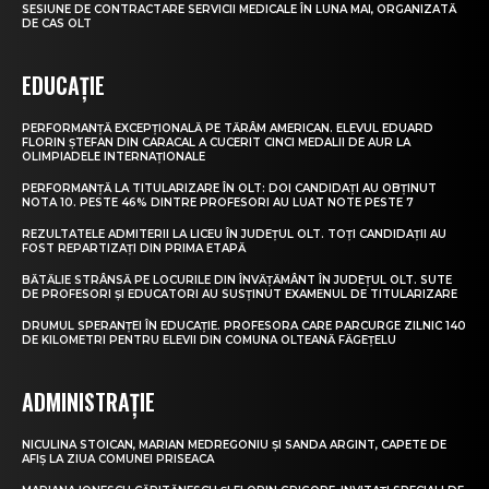
SESIUNE DE CONTRACTARE SERVICII MEDICALE ÎN LUNA MAI, ORGANIZATĂ
DE CAS OLT
EDUCAȚIE
PERFORMANȚĂ EXCEPȚIONALĂ PE TĂRÂM AMERICAN. ELEVUL EDUARD
FLORIN ȘTEFAN DIN CARACAL A CUCERIT CINCI MEDALII DE AUR LA
OLIMPIADELE INTERNAȚIONALE
PERFORMANȚĂ LA TITULARIZARE ÎN OLT: DOI CANDIDAȚI AU OBȚINUT
NOTA 10. PESTE 46% DINTRE PROFESORI AU LUAT NOTE PESTE 7
REZULTATELE ADMITERII LA LICEU ÎN JUDEȚUL OLT. TOȚI CANDIDAȚII AU
FOST REPARTIZAȚI DIN PRIMA ETAPĂ
BĂTĂLIE STRÂNSĂ PE LOCURILE DIN ÎNVĂȚĂMÂNT ÎN JUDEȚUL OLT. SUTE
DE PROFESORI ȘI EDUCATORI AU SUSȚINUT EXAMENUL DE TITULARIZARE
DRUMUL SPERANȚEI ÎN EDUCAȚIE. PROFESORA CARE PARCURGE ZILNIC 140
DE KILOMETRI PENTRU ELEVII DIN COMUNA OLTEANĂ FĂGEȚELU
ADMINISTRAȚIE
NICULINA STOICAN, MARIAN MEDREGONIU ȘI SANDA ARGINT, CAPETE DE
AFIȘ LA ZIUA COMUNEI PRISEACA