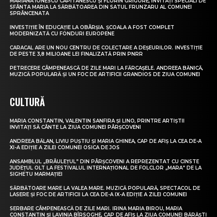
MARIANA IONESCU CĂPITĂNESCU ȘI FLORIN GRIGORE, INVITAȚI SPECIALI DE
SFÂNTA MARIA LA SĂRBĂTOAREA DIN SATUL FRUNZARU AL COMUNEI
SPRÂNCENATA
INVESTIȚIE ÎN EDUCAȚIE LA OBÂRȘIA. ȘCOALA A FOST COMPLET
MODERNIZATĂ CU FONDURI EUROPENE
CARACAL ARE UN NOU CENTRU DE COLECTARE A DEȘEURILOR. INVESTIȚIE
DE PESTE 3,8 MILIOANE LEI FINALIZATĂ PRIN PNRR
PETRECERE CÂMPENEASCĂ DE ZILE MARI LA FĂRCAȘELE. ANDREEA BĂNICĂ,
MUZICĂ POPULARĂ ȘI UN FOC DE ARTIFICII GRANDIOS DE ZIUA COMUNEI
CULTURĂ
MARIA CONSTANTIN, VALENTIN SANFIRA ȘI LINO, PRINTRE ARTIȘTII
INVITAȚI SĂ CÂNTE LA ZIUA COMUNEI PÂRȘCOVENI
ANDREEA BĂLAN, LIVIU PUȘTIU ȘI MARIA GHINEA, CAP DE AFIȘ LA CEA DE-A
XI-A EDIȚIE A ZILEI COMUNEI OSICA DE JOS
ANSAMBLUL „BRÂULEȚUL” DIN PÂRȘCOVENI A REPREZENTAT CU CINSTE
JUDEȚUL OLT LA FESTIVALUL INTERNAȚIONAL DE FOLCLOR „MARA” DE LA
SIGHETU MARMAȚIEI
SĂRBĂTOARE MARE LA VALEA MARE. MUZICĂ POPULARĂ, SPECTACOL DE
LASERE ȘI FOC DE ARTIFICII LA CEA DE-A IX-A EDIȚIE A ZILEI COMUNEI
SERBARE CÂMPENEASCĂ DE ZILE MARI. IRINA MARIA BIROU, MARIA
CONSTANTIN ȘI LAVINIA BÎRSOGHE, CAP DE AFIȘ LA ZIUA COMUNEI BĂRĂȘTI