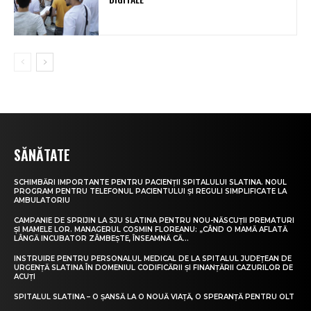
SĂNĂTATE
SCHIMBĂRI IMPORTANTE PENTRU PACIENȚII SPITALULUI SLATINA. NOUL
PROGRAM PENTRU TELEFONUL PACIENTULUI ȘI REGULI SIMPLIFICATE LA
AMBULATORIU
CAMPANIE DE SPRIJIN LA SJU SLATINA PENTRU NOU-NĂSCUȚII PREMATURI
ȘI MAMELE LOR. MANAGERUL COSMIN FLOREANU: „CÂND O MAMĂ AFLATĂ
LÂNGĂ INCUBATOR ZÂMBEȘTE, ÎNSEAMNĂ CĂ...
INSTRUIRE PENTRU PERSONALUL MEDICAL DE LA SPITALUL JUDEȚEAN DE
URGENȚĂ SLATINA ÎN DOMENIUL CODIFICĂRII ȘI FINANȚĂRII CAZURILOR DE
ACUȚI
SPITALUL SLATINA – O ȘANSĂ LA O NOUĂ VIAȚĂ, O SPERANȚĂ PENTRU OLT