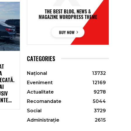
CATEGORIES
AT
A
Național
13732
ECATĂ.
Eveniment
12169
AI
Actualitate
9278
USIV
TE...
Recomandate
5044
Social
3729
Administrație
2615