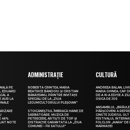
ADMINISTRAȚIE
CULTURĂ
NALĂ PE
ROBERTA CRINTEA, MARIA
ANDREEA BĂLAN, LIVI
UL EDUARD
BEATRICE BĂNDOIU ȘI CRISTIAN
MARIA GHINEA, CAP DE
CAL A
BĂNĂȚEANU, PRINTRE INVITAȚII
DE-A XI-A EDIȚIE A ZI
E AUR LA
SPECIALI DE LA „ZIUA
OSICA DE JOS
ONALE
LEGUMICULTORULUI PLEȘOIAN”
ANSAMBLUL „BRÂULE
ARIZARE
STOICĂNEȘTIUL ÎMBRACĂ HAINE DE
PÂRȘCOVENI A REPR
U
SĂRBĂTOARE. MUZICĂ DE
CINSTE JUDEȚUL OLT
E 46%
PETRECERE, ARTIȘTI DE TOP ȘI
FESTIVALUL INTERNA
LUAT NOTE
DISTRACȚIE GARANTATĂ LA „ZIUA
FOLCLOR „MARA” DE 
COMUNEI – FIII SATULUI”
MARMAȚIEI