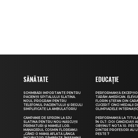
SĂNĂTATE
EDUCAȚIE
SCHIMBĂRI IMPORTANTE PENTRU
PERFORMANȚĂ EXCEPȚIO
PACIENȚII SPITALULUI SLATINA.
TĂRÂM AMERICAN. ELEV
NOUL PROGRAM PENTRU
FLORIN ȘTEFAN DIN CARA
TELEFONUL PACIENTULUI ȘI REGULI
CUCERIT CINCI MEDALII D
SIMPLIFICATE LA AMBULATORIU
OLIMPIADELE INTERNAȚI
CAMPANIE DE SPRIJIN LA SJU
PERFORMANȚĂ LA TITUL
SLATINA PENTRU NOU-NĂSCUȚII
ÎN OLT: DOI CANDIDAȚI A
PREMATURI ȘI MAMELE LOR.
OBȚINUT NOTA 10. PEST
MANAGERUL COSMIN FLOREANU:
DINTRE PROFESORI AU 
„CÂND O MAMĂ AFLATĂ LÂNGĂ
PESTE 7
INCUBATOR ZÂMBEȘTE, ÎNSEAMNĂ