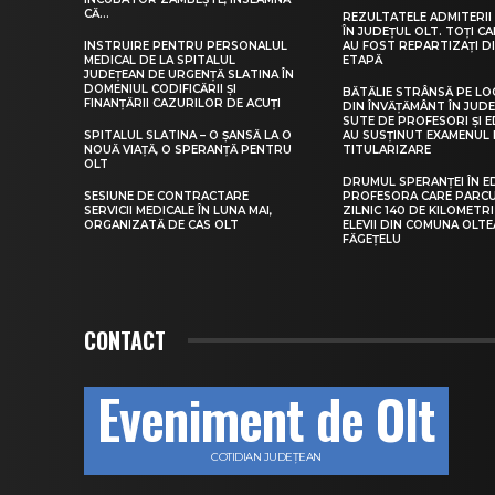
CĂ...
REZULTATELE ADMITERII 
ÎN JUDEȚUL OLT. TOȚI CA
INSTRUIRE PENTRU PERSONALUL
AU FOST REPARTIZAȚI D
MEDICAL DE LA SPITALUL
ETAPĂ
JUDEȚEAN DE URGENȚĂ SLATINA ÎN
DOMENIUL CODIFICĂRII ȘI
BĂTĂLIE STRÂNSĂ PE LO
FINANȚĂRII CAZURILOR DE ACUȚI
DIN ÎNVĂȚĂMÂNT ÎN JUDE
SUTE DE PROFESORI ȘI 
SPITALUL SLATINA – O ȘANSĂ LA O
AU SUSȚINUT EXAMENUL 
NOUĂ VIAȚĂ, O SPERANȚĂ PENTRU
TITULARIZARE
OLT
DRUMUL SPERANȚEI ÎN E
SESIUNE DE CONTRACTARE
PROFESORA CARE PARC
SERVICII MEDICALE ÎN LUNA MAI,
ZILNIC 140 DE KILOMETR
ORGANIZATĂ DE CAS OLT
ELEVII DIN COMUNA OLT
FĂGEȚELU
CONTACT
Eveniment de Olt
COTIDIAN JUDEȚEAN