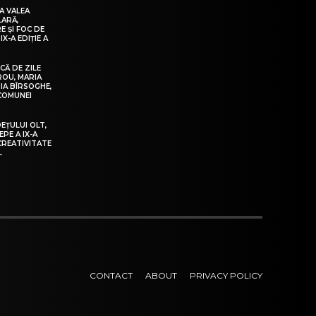
A VALEA
LARĂ,
E ȘI FOC DE
IX-A EDIȚIE A
Ă DE ZILE
IROU, MARIA
IA BÎRSOGHE,
 COMUNEI
DEȚULUI OLT,
EPE A IX-A
 CREATIVITATE
L
CONTACT
ABOUT
PRIVACY POLICY