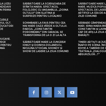
LA LICEU
SĂRBĂTOARE LA SCĂRIȘOARA DE
SĂRBĂTOARE MARE L
NDIDAȚII
SFÂNTA MARIA. SPECTACOL
MARE. MUZICĂ POPU
IN PRIMA
FOLCLORIC CU ANSAMBLUL „DOINA
SPECTACOL DE LASER
OLTULUI” DIN SLATINA ȘI
ARTIFICII LA CEA DE-A 
SURPRIZE PENTRU LOCALNICI
ZILEI COMUNEI
CURILE
ȚUL OLT.
SCHIMBARE LA FAȚĂ PENTRU CEA
SERBARE CÂMPENEASC
EDUCATORI
MAI MARE OAZĂ VERDE A OLTULUI.
MARI. IRINA MARIA B
DE
PARCUL „CONSTANTIN
CONSTANTIN ȘI LAVIN
POROINEANU” DIN CARACAL SE
CAP DE AFIȘ LA ZIUA
TRANSFORMĂ DE LA O ZI LA ALTA
BĂRĂȘTI
DUCAȚIE.
URGE
SĂRBĂTOARE MARE LA CUNGREA!
TINERI ARTIȘTI AI JU
I PENTRU
IONUȚ ȘI DOINIȚA DOLĂNESCU,
ÎNAPOI PE SCENĂ. ÎNC
EANĂ
NICULINA STOICAN, SHONDY ȘI
EDIȚIE A TABEREI DE
SHOW DE LASERE LA ZIUA COMUNEI
TEATRALĂ „DIALOGU
ABSURZILOR…?”