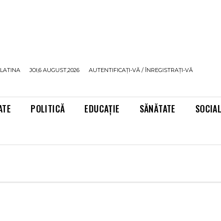
LATINA
JOI,6 AUGUST,2026
AUTENTIFICAȚI-VĂ / ÎNREGISTRAȚI-VĂ
ATE
POLITICĂ
EDUCAȚIE
SĂNĂTATE
SOCIA
I