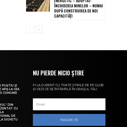
ENERGETIC – ADOPTAT:
ÎNCHIDEREA MINELOR – NUMAI
DUPĂ CONSTRUIREA DE NOI
CAPACITĂȚI
NU PIERDE NICIO ȘTIRE
FI LA CURENT CU TOATE ȘTIRILE DE PE GLOB
U PUȘTIU ȘI
ȘI VEZI CE SE ÎNTÂMPLĂ ÎN ORAȘUL TĂU.
 AFIȘ LA CEA
LEI COMUNEI
ȚUL” DIN
EZENTAT CU
 LA
ȚIONAL DE
LA SIGHETU
ÎNSCRIE-TE