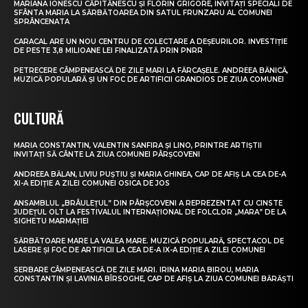
MARIANA IONESCU CĂPITĂNESCU ȘI FLORIN GRIGORE, INVITAȚI SPECIALI DE
SFÂNTA MARIA LA SĂRBĂTOAREA DIN SATUL FRUNZARU AL COMUNEI
SPRÂNCENATA
CARACAL ARE UN NOU CENTRU DE COLECTARE A DEȘEURILOR. INVESTIȚIE
DE PESTE 3,8 MILIOANE LEI FINALIZATĂ PRIN PNRR
PETRECERE CÂMPENEASCĂ DE ZILE MARI LA FĂRCAȘELE. ANDREEA BĂNICĂ,
MUZICĂ POPULARĂ ȘI UN FOC DE ARTIFICII GRANDIOS DE ZIUA COMUNEI
CULTURĂ
MARIA CONSTANTIN, VALENTIN SANFIRA ȘI LINO, PRINTRE ARTIȘTII
INVITAȚI SĂ CÂNTE LA ZIUA COMUNEI PÂRȘCOVENI
ANDREEA BĂLAN, LIVIU PUȘTIU ȘI MARIA GHINEA, CAP DE AFIȘ LA CEA DE-A
XI-A EDIȚIE A ZILEI COMUNEI OSICA DE JOS
ANSAMBLUL „BRÂULEȚUL” DIN PÂRȘCOVENI A REPREZENTAT CU CINSTE
JUDEȚUL OLT LA FESTIVALUL INTERNAȚIONAL DE FOLCLOR „MARA” DE LA
SIGHETU MARMAȚIEI
SĂRBĂTOARE MARE LA VALEA MARE. MUZICĂ POPULARĂ, SPECTACOL DE
LASERE ȘI FOC DE ARTIFICII LA CEA DE-A IX-A EDIȚIE A ZILEI COMUNEI
SERBARE CÂMPENEASCĂ DE ZILE MARI. IRINA MARIA BIROU, MARIA
CONSTANTIN ȘI LAVINIA BÎRSOGHE, CAP DE AFIȘ LA ZIUA COMUNEI BĂRĂȘTI