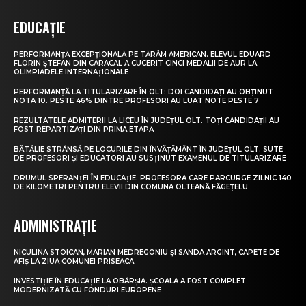
EDUCAȚIE
PERFORMANȚĂ EXCEPȚIONALĂ PE TĂRÂM AMERICAN. ELEVUL EDUARD
FLORIN ȘTEFAN DIN CARACAL A CUCERIT CINCI MEDALII DE AUR LA
OLIMPIADELE INTERNAȚIONALE
PERFORMANȚĂ LA TITULARIZARE ÎN OLT: DOI CANDIDAȚI AU OBȚINUT
NOTA 10. PESTE 46% DINTRE PROFESORI AU LUAT NOTE PESTE 7
REZULTATELE ADMITERII LA LICEU ÎN JUDEȚUL OLT. TOȚI CANDIDAȚII AU
FOST REPARTIZAȚI DIN PRIMA ETAPĂ
BĂTĂLIE STRÂNSĂ PE LOCURILE DIN ÎNVĂȚĂMÂNT ÎN JUDEȚUL OLT. SUTE
DE PROFESORI ȘI EDUCATORI AU SUSȚINUT EXAMENUL DE TITULARIZARE
DRUMUL SPERANȚEI ÎN EDUCAȚIE. PROFESORA CARE PARCURGE ZILNIC 140
DE KILOMETRI PENTRU ELEVII DIN COMUNA OLTEANĂ FĂGEȚELU
ADMINISTRAȚIE
NICULINA STOICAN, MARIAN MEDREGONIU ȘI SANDA ARGINT, CAPETE DE
AFIȘ LA ZIUA COMUNEI PRISEACA
INVESTIȚIE ÎN EDUCAȚIE LA OBÂRȘIA. ȘCOALA A FOST COMPLET
MODERNIZATĂ CU FONDURI EUROPENE