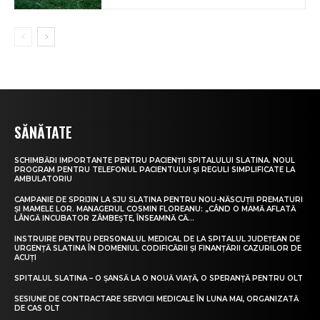
SĂNĂTATE
SCHIMBĂRI IMPORTANTE PENTRU PACIENȚII SPITALULUI SLATINA. NOUL
PROGRAM PENTRU TELEFONUL PACIENTULUI ȘI REGULI SIMPLIFICATE LA
AMBULATORIU
CAMPANIE DE SPRIJIN LA SJU SLATINA PENTRU NOU-NĂSCUȚII PREMATURI
ȘI MAMELE LOR. MANAGERUL COSMIN FLOREANU: „CÂND O MAMĂ AFLATĂ
LÂNGĂ INCUBATOR ZÂMBEȘTE, ÎNSEAMNĂ CĂ...
INSTRUIRE PENTRU PERSONALUL MEDICAL DE LA SPITALUL JUDEȚEAN DE
URGENȚĂ SLATINA ÎN DOMENIUL CODIFICĂRII ȘI FINANȚĂRII CAZURILOR DE
ACUȚI
SPITALUL SLATINA – O ȘANSĂ LA O NOUĂ VIAȚĂ, O SPERANȚĂ PENTRU OLT
SESIUNE DE CONTRACTARE SERVICII MEDICALE ÎN LUNA MAI, ORGANIZATĂ
DE CAS OLT