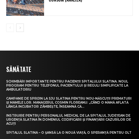
SĂNĂTATE
SCHIMBĂRI IMPORTANTE PENTRU PACIENȚII SPITALULUI SLATINA. NOUL
PROGRAM PENTRU TELEFONUL PACIENTULUI ȘI REGULI SIMPLIFICATE LA
AMBULATORIU
CAMPANIE DE SPRIJIN LA SJU SLATINA PENTRU NOU-NĂSCUȚII PREMATURI
ȘI MAMELE LOR. MANAGERUL COSMIN FLOREANU: „CÂND O MAMĂ AFLATĂ
LÂNGĂ INCUBATOR ZÂMBEȘTE, ÎNSEAMNĂ CĂ...
INSTRUIRE PENTRU PERSONALUL MEDICAL DE LA SPITALUL JUDEȚEAN DE
URGENȚĂ SLATINA ÎN DOMENIUL CODIFICĂRII ȘI FINANȚĂRII CAZURILOR DE
ACUȚI
SPITALUL SLATINA – O ȘANSĂ LA O NOUĂ VIAȚĂ, O SPERANȚĂ PENTRU OLT