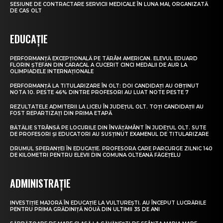
SESIUNE DE CONTRACTARE SERVICII MEDICALE ÎN LUNA MAI, ORGANIZATĂ
DE CAS OLT
EDUCAȚIE
PERFORMANȚĂ EXCEPȚIONALĂ PE TĂRÂM AMERICAN. ELEVUL EDUARD
FLORIN ȘTEFAN DIN CARACAL A CUCERIT CINCI MEDALII DE AUR LA
OLIMPIADELE INTERNAȚIONALE
PERFORMANȚĂ LA TITULARIZARE ÎN OLT: DOI CANDIDAȚI AU OBȚINUT
NOTA 10. PESTE 46% DINTRE PROFESORI AU LUAT NOTE PESTE 7
REZULTATELE ADMITERII LA LICEU ÎN JUDEȚUL OLT. TOȚI CANDIDAȚII AU
FOST REPARTIZAȚI DIN PRIMA ETAPĂ
BĂTĂLIE STRÂNSĂ PE LOCURILE DIN ÎNVĂȚĂMÂNT ÎN JUDEȚUL OLT. SUTE
DE PROFESORI ȘI EDUCATORI AU SUSȚINUT EXAMENUL DE TITULARIZARE
DRUMUL SPERANȚEI ÎN EDUCAȚIE. PROFESORA CARE PARCURGE ZILNIC 140
DE KILOMETRI PENTRU ELEVII DIN COMUNA OLTEANĂ FĂGEȚELU
ADMINISTRAȚIE
INVESTIȚIE MAJORĂ ÎN EDUCAȚIE LA VULTUREȘTI. AU ÎNCEPUT LUCRĂRILE
PENTRU PRIMA GRĂDINIȚĂ NOUĂ DIN ULTIMII 35 DE ANI