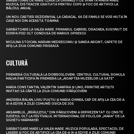
SĂRBĂTOARE DE MARE CLASĂ LA GĂVĂNEȘTI DE SFÂNTA MARIA MARE.
MUZICĂ, DISTRACȚIE GRATUITĂ PENTRU COPII ȘI FOC DE ARTIFICII LA
BÂLCIUL ANUAL
UN NOU CARTIER REZIDENȚIAL LA CARACAL. 66 DE FAMILII SE VOR MUTA ÎN
CASE NOI DIN ACEASTĂ TOAMNĂ
SĂRBĂTOARE LA VALEA MARE. PRIMARUL GABRIEL DRAGNEA, SUSȚINUT DE
ECHIPA PSD OLT CONDUSĂ DE MARIUS OPRESCU
NICULINA STOICAN, MARIAN MEDREGONIU ȘI SANDA ARGINT, CAPETE DE
AFIȘ LA ZIUA COMUNEI PRISEACA
CULTURĂ
PREMIERĂ CULTURALĂ LA DOBROSLOVENI. CENTRUL CULTURAL ROMULA
MALVA PARTICIPĂ ÎN PREMIERĂ LA „NOAPTEA MUZEELOR LA SATE”
MARIA CONSTANTIN, VALENTIN SANFIRA ȘI LINO, PRINTRE ARTIȘTII
INVITAȚI SĂ CÂNTE LA ZIUA COMUNEI PÂRȘCOVENI
ANDREEA BĂLAN, LIVIU PUȘTIU ȘI MARIA GHINEA, CAP DE AFIȘ LA CEA DE-A
XI-A EDIȚIE A ZILEI COMUNEI OSICA DE JOS
ANSAMBLUL „BRÂULEȚUL” DIN PÂRȘCOVENI A REPREZENTAT CU CINSTE
JUDEȚUL OLT LA FESTIVALUL INTERNAȚIONAL DE FOLCLOR „MARA” DE LA
SIGHETU MARMAȚIEI
SĂRBĂTOARE MARE LA VALEA MARE. MUZICĂ POPULARĂ, SPECTACOL DE
LASERE ȘI FOC DE ARTIFICII LA CEA DE-A IX-A EDIȚIE A ZILEI COMUNEI