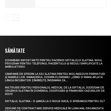
SĂNĂTATE
SCHIMBĂRI IMPORTANTE PENTRU PACIENȚII SPITALULUI SLATINA. NOUL
PROGRAM PENTRU TELEFONUL PACIENTULUI ȘI REGULI SIMPLIFICATE LA
AMBULATORIU
CAMPANIE DE SPRIJIN LA SJU SLATINA PENTRU NOU-NĂSCUȚII PREMATURI
ȘI MAMELE LOR. MANAGERUL COSMIN FLOREANU: „CÂND O MAMĂ AFLATĂ
LÂNGĂ INCUBATOR ZÂMBEȘTE, ÎNSEAMNĂ CĂ...
INSTRUIRE PENTRU PERSONALUL MEDICAL DE LA SPITALUL JUDEȚEAN DE
URGENȚĂ SLATINA ÎN DOMENIUL CODIFICĂRII ȘI FINANȚĂRII CAZURILOR DE
ACUȚI
SPITALUL SLATINA – O ȘANSĂ LA O NOUĂ VIAȚĂ, O SPERANȚĂ PENTRU OLT
SESIUNE DE CONTRACTARE SERVICII MEDICALE ÎN LUNA MAI, ORGANIZATĂ