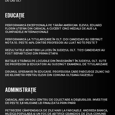
DE CAS OLT
EDUCAȚIE
PERFORMANȚĂ EXCEPȚIONALĂ PE TĂRÂM AMERICAN. ELEVUL EDUARD
FLORIN ȘTEFAN DIN CARACAL A CUCERIT CINCI MEDALII DE AUR LA
OLIMPIADELE INTERNAȚIONALE
PERFORMANȚĂ LA TITULARIZARE ÎN OLT: DOI CANDIDAȚI AU OBȚINUT
NOTA 10. PESTE 46% DINTRE PROFESORI AU LUAT NOTE PESTE 7
REZULTATELE ADMITERII LA LICEU ÎN JUDEȚUL OLT. TOȚI CANDIDAȚII AU
FOST REPARTIZAȚI DIN PRIMA ETAPĂ
BĂTĂLIE STRÂNSĂ PE LOCURILE DIN ÎNVĂȚĂMÂNT ÎN JUDEȚUL OLT. SUTE
DE PROFESORI ȘI EDUCATORI AU SUSȚINUT EXAMENUL DE TITULARIZARE
DRUMUL SPERANȚEI ÎN EDUCAȚIE. PROFESORA CARE PARCURGE ZILNIC 140
DE KILOMETRI PENTRU ELEVII DIN COMUNA OLTEANĂ FĂGEȚELU
ADMINISTRAȚIE
CARACAL ARE UN NOU CENTRU DE COLECTARE A DEȘEURILOR. INVESTIȚIE
DE PESTE 3,8 MILIOANE LEI FINALIZATĂ PRIN PNRR
PETRECERE CÂMPENEASCĂ DE ZILE MARI LA FĂRCAȘELE. ANDREEA BĂNICĂ,
MUZICĂ POPULARĂ ȘI UN FOC DE ARTIFICII GRANDIOS DE ZIUA COMUNEI