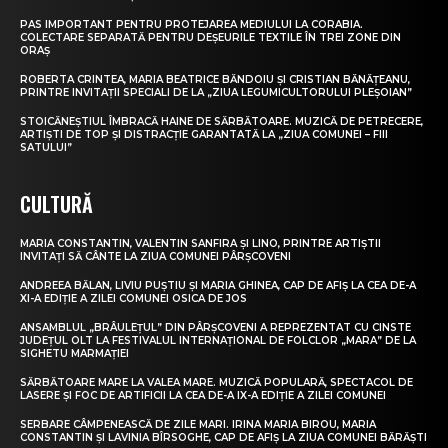
PAS IMPORTANT PENTRU PROTEJAREA MEDIULUI LA CORABIA.
COLECTARE SEPARATĂ PENTRU DEȘEURILE TEXTILE ÎN TREI ZONE DIN
ORAȘ
ROBERTA CRINTEA, MARIA BEATRICE BĂNDOIU ȘI CRISTIAN BĂNĂȚEANU,
PRINTRE INVITAȚII SPECIALI DE LA „ZIUA LEGUMICULTORULUI PLEȘOIAN”
STOICĂNEȘTIUL ÎMBRACĂ HAINE DE SĂRBĂTOARE. MUZICĂ DE PETRECERE,
ARTIȘTI DE TOP ȘI DISTRACȚIE GARANTATĂ LA „ZIUA COMUNEI – FIII
SATULUI”
CULTURĂ
MARIA CONSTANTIN, VALENTIN SANFIRA ȘI LINO, PRINTRE ARTIȘTII
INVITAȚI SĂ CÂNTE LA ZIUA COMUNEI PÂRȘCOVENI
ANDREEA BĂLAN, LIVIU PUȘTIU ȘI MARIA GHINEA, CAP DE AFIȘ LA CEA DE-A
XI-A EDIȚIE A ZILEI COMUNEI OSICA DE JOS
ANSAMBLUL „BRÂULEȚUL” DIN PÂRȘCOVENI A REPREZENTAT CU CINSTE
JUDEȚUL OLT LA FESTIVALUL INTERNAȚIONAL DE FOLCLOR „MARA” DE LA
SIGHETU MARMAȚIEI
SĂRBĂTOARE MARE LA VALEA MARE. MUZICĂ POPULARĂ, SPECTACOL DE
LASERE ȘI FOC DE ARTIFICII LA CEA DE-A IX-A EDIȚIE A ZILEI COMUNEI
SERBARE CÂMPENEASCĂ DE ZILE MARI. IRINA MARIA BIROU, MARIA
CONSTANTIN ȘI LAVINIA BÎRSOGHE, CAP DE AFIȘ LA ZIUA COMUNEI BĂRĂȘTI