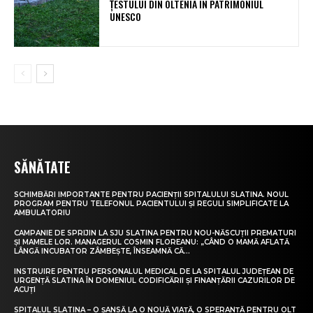
ȚESTULUI DIN OLTENIA ÎN PATRIMONIUL
UNESCO
SĂNĂTATE
SCHIMBĂRI IMPORTANTE PENTRU PACIENȚII SPITALULUI SLATINA. NOUL
PROGRAM PENTRU TELEFONUL PACIENTULUI ȘI REGULI SIMPLIFICATE LA
AMBULATORIU
CAMPANIE DE SPRIJIN LA SJU SLATINA PENTRU NOU-NĂSCUȚII PREMATURI
ȘI MAMELE LOR. MANAGERUL COSMIN FLOREANU: „CÂND O MAMĂ AFLATĂ
LÂNGĂ INCUBATOR ZÂMBEȘTE, ÎNSEAMNĂ CĂ...
INSTRUIRE PENTRU PERSONALUL MEDICAL DE LA SPITALUL JUDEȚEAN DE
URGENȚĂ SLATINA ÎN DOMENIUL CODIFICĂRII ȘI FINANȚĂRII CAZURILOR DE
ACUȚI
SPITALUL SLATINA – O ȘANSĂ LA O NOUĂ VIAȚĂ, O SPERANȚĂ PENTRU OLT