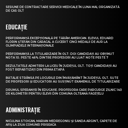
SESIUNE DE CONTRACTARE SERVICII MEDICALE ÎN LUNA MAI, ORGANIZATĂ
DE CAS OLT
EDUCAȚIE
PERFORMANȚĂ EXCEPȚIONALĂ PE TĂRÂM AMERICAN. ELEVUL EDUARD
FLORIN ȘTEFAN DIN CARACAL A CUCERIT CINCI MEDALII DE AUR LA
OLIMPIADELE INTERNAȚIONALE
PERFORMANȚĂ LA TITULARIZARE ÎN OLT: DOI CANDIDAȚI AU OBȚINUT
NOTA 10. PESTE 46% DINTRE PROFESORI AU LUAT NOTE PESTE 7
REZULTATELE ADMITERII LA LICEU ÎN JUDEȚUL OLT. TOȚI CANDIDAȚII AU
FOST REPARTIZAȚI DIN PRIMA ETAPĂ
BĂTĂLIE STRÂNSĂ PE LOCURILE DIN ÎNVĂȚĂMÂNT ÎN JUDEȚUL OLT. SUTE
DE PROFESORI ȘI EDUCATORI AU SUSȚINUT EXAMENUL DE TITULARIZARE
DRUMUL SPERANȚEI ÎN EDUCAȚIE. PROFESORA CARE PARCURGE ZILNIC 140
DE KILOMETRI PENTRU ELEVII DIN COMUNA OLTEANĂ FĂGEȚELU
ADMINISTRAȚIE
NICULINA STOICAN, MARIAN MEDREGONIU ȘI SANDA ARGINT, CAPETE DE
AFIȘ LA ZIUA COMUNEI PRISEACA