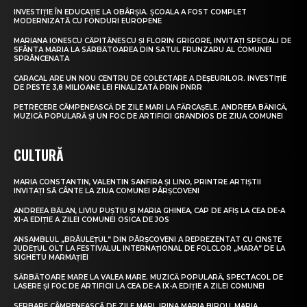
INVESTIȚIE ÎN EDUCAȚIE LA OBÂRȘIA. ȘCOALA A FOST COMPLET
MODERNIZATĂ CU FONDURI EUROPENE
MARIANA IONESCU CĂPITĂNESCU ȘI FLORIN GRIGORE, INVITAȚI SPECIALI DE
SFÂNTA MARIA LA SĂRBĂTOAREA DIN SATUL FRUNZARU AL COMUNEI
SPRÂNCENATA
CARACAL ARE UN NOU CENTRU DE COLECTARE A DEȘEURILOR. INVESTIȚIE
DE PESTE 3,8 MILIOANE LEI FINALIZATĂ PRIN PNRR
PETRECERE CÂMPENEASCĂ DE ZILE MARI LA FĂRCAȘELE. ANDREEA BĂNICĂ,
MUZICĂ POPULARĂ ȘI UN FOC DE ARTIFICII GRANDIOS DE ZIUA COMUNEI
CULTURĂ
MARIA CONSTANTIN, VALENTIN SANFIRA ȘI LINO, PRINTRE ARTIȘTII
INVITAȚI SĂ CÂNTE LA ZIUA COMUNEI PÂRȘCOVENI
ANDREEA BĂLAN, LIVIU PUȘTIU ȘI MARIA GHINEA, CAP DE AFIȘ LA CEA DE-A
XI-A EDIȚIE A ZILEI COMUNEI OSICA DE JOS
ANSAMBLUL „BRÂULEȚUL” DIN PÂRȘCOVENI A REPREZENTAT CU CINSTE
JUDEȚUL OLT LA FESTIVALUL INTERNAȚIONAL DE FOLCLOR „MARA” DE LA
SIGHETU MARMAȚIEI
SĂRBĂTOARE MARE LA VALEA MARE. MUZICĂ POPULARĂ, SPECTACOL DE
LASERE ȘI FOC DE ARTIFICII LA CEA DE-A IX-A EDIȚIE A ZILEI COMUNEI
SERBARE CÂMPENEASCĂ DE ZILE MARI. IRINA MARIA BIROU, MARIA