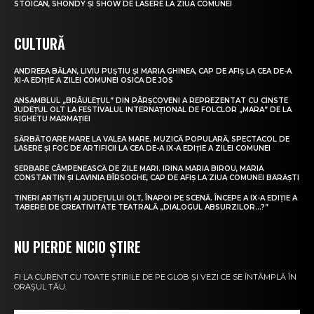
STOICAN, SHONDY ȘI SHOW DE LASERE LA ZIUA COMUNEI
CULTURĂ
ANDREEA BĂLAN, LIVIU PUȘTIU ȘI MARIA GHINEA, CAP DE AFIȘ LA CEA DE-A
XI-A EDIȚIE A ZILEI COMUNEI OSICA DE JOS
ANSAMBLUL „BRÂULEȚUL” DIN PÂRȘCOVENI A REPREZENTAT CU CINSTE
JUDEȚUL OLT LA FESTIVALUL INTERNAȚIONAL DE FOLCLOR „MARA” DE LA
SIGHETU MARMAȚIEI
SĂRBĂTOARE MARE LA VALEA MARE. MUZICĂ POPULARĂ, SPECTACOL DE
LASERE ȘI FOC DE ARTIFICII LA CEA DE-A IX-A EDIȚIE A ZILEI COMUNEI
SERBARE CÂMPENEASCĂ DE ZILE MARI. IRINA MARIA BIROU, MARIA
CONSTANTIN ȘI LAVINIA BÎRSOGHE, CAP DE AFIȘ LA ZIUA COMUNEI BĂRĂȘTI
TINERI ARTIȘTI AI JUDEȚULUI OLT, ÎNAPOI PE SCENĂ. ÎNCEPE A IX-A EDIȚIE A
TABEREI DE CREATIVITATE TEATRALĂ „DIALOGUL ABSURZILOR…?”
NU PIERDE NICIO ȘTIRE
FI LA CURENT CU TOATE ȘTIRILE DE PE GLOB ȘI VEZI CE SE ÎNTÂMPLĂ ÎN
ORAȘUL TĂU.