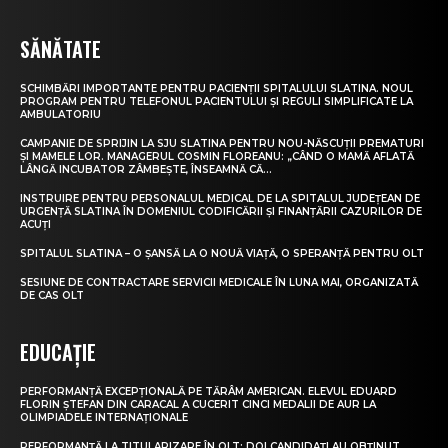
SĂNĂTATE
SCHIMBĂRI IMPORTANTE PENTRU PACIENȚII SPITALULUI SLATINA. NOUL
PROGRAM PENTRU TELEFONUL PACIENTULUI ȘI REGULI SIMPLIFICATE LA
AMBULATORIU
CAMPANIE DE SPRIJIN LA SJU SLATINA PENTRU NOU-NĂSCUȚII PREMATURI
ȘI MAMELE LOR. MANAGERUL COSMIN FLOREANU: „CÂND O MAMĂ AFLATĂ
LÂNGĂ INCUBATOR ZÂMBEȘTE, ÎNSEAMNĂ CĂ...
INSTRUIRE PENTRU PERSONALUL MEDICAL DE LA SPITALUL JUDEȚEAN DE
URGENȚĂ SLATINA ÎN DOMENIUL CODIFICĂRII ȘI FINANȚĂRII CAZURILOR DE
ACUȚI
SPITALUL SLATINA – O ȘANSĂ LA O NOUĂ VIAȚĂ, O SPERANȚĂ PENTRU OLT
SESIUNE DE CONTRACTARE SERVICII MEDICALE ÎN LUNA MAI, ORGANIZATĂ
DE CAS OLT
EDUCAȚIE
PERFORMANȚĂ EXCEPȚIONALĂ PE TĂRÂM AMERICAN. ELEVUL EDUARD
FLORIN ȘTEFAN DIN CARACAL A CUCERIT CINCI MEDALII DE AUR LA
OLIMPIADELE INTERNAȚIONALE
PERFORMANȚĂ LA TITULARIZARE ÎN OLT: DOI CANDIDAȚI AU OBȚINUT