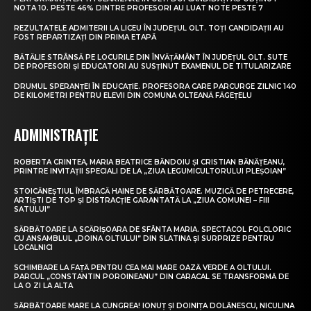
NOTA 10. PESTE 46% DINTRE PROFESORI AU LUAT NOTE PESTE 7
REZULTATELE ADMITERII LA LICEU ÎN JUDEȚUL OLT. TOȚI CANDIDAȚII AU
FOST REPARTIZAȚI DIN PRIMA ETAPĂ
BĂTĂLIE STRÂNSĂ PE LOCURILE DIN ÎNVĂȚĂMÂNT ÎN JUDEȚUL OLT. SUTE
DE PROFESORI ȘI EDUCATORI AU SUSȚINUT EXAMENUL DE TITULARIZARE
DRUMUL SPERANȚEI ÎN EDUCAȚIE. PROFESORA CARE PARCURGE ZILNIC 140
DE KILOMETRI PENTRU ELEVII DIN COMUNA OLTEANĂ FĂGEȚELU
ADMINISTRAȚIE
ROBERTA CRINTEA, MARIA BEATRICE BĂNDOIU ȘI CRISTIAN BĂNĂȚEANU,
PRINTRE INVITAȚII SPECIALI DE LA „ZIUA LEGUMICULTORULUI PLEȘOIAN”
STOICĂNEȘTIUL ÎMBRACĂ HAINE DE SĂRBĂTOARE. MUZICĂ DE PETRECERE,
ARTIȘTI DE TOP ȘI DISTRACȚIE GARANTATĂ LA „ZIUA COMUNEI – FIII
SATULUI”
SĂRBĂTOARE LA SCĂRIȘOARA DE SFÂNTA MARIA. SPECTACOL FOLCLORIC
CU ANSAMBLUL „DOINA OLTULUI” DIN SLATINA ȘI SURPRIZE PENTRU
LOCALNICI
SCHIMBARE LA FAȚĂ PENTRU CEA MAI MARE OAZĂ VERDE A OLTULUI.
PARCUL „CONSTANTIN POROINEANU” DIN CARACAL SE TRANSFORMĂ DE
LA O ZI LA ALTA
SĂRBĂTOARE MARE LA CUNGREA! IONUȚ ȘI DOINIȚA DOLĂNESCU, NICULINA