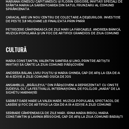
MARIANA IONESCU CĂPITĂNESCU ȘI FLORIN GRIGORE, INVITAȚI SPECIALI DE
SFÂNTA MARIA LA SĂRBĂTOAREA DIN SATUL FRUNZARU AL COMUNEI
SPRÂNCENATA
CARACAL ARE UN NOU CENTRU DE COLECTARE A DEȘEURILOR. INVESTIȚIE
DE PESTE 3,8 MILIOANE LEI FINALIZATĂ PRIN PNRR
PETRECERE CÂMPENEASCĂ DE ZILE MARI LA FĂRCAȘELE. ANDREEA BĂNICĂ,
MUZICĂ POPULARĂ ȘI UN FOC DE ARTIFICII GRANDIOS DE ZIUA COMUNEI
CULTURĂ
MARIA CONSTANTIN, VALENTIN SANFIRA ȘI LINO, PRINTRE ARTIȘTII
INVITAȚI SĂ CÂNTE LA ZIUA COMUNEI PÂRȘCOVENI
ANDREEA BĂLAN, LIVIU PUȘTIU ȘI MARIA GHINEA, CAP DE AFIȘ LA CEA DE-A
XI-A EDIȚIE A ZILEI COMUNEI OSICA DE JOS
ANSAMBLUL „BRÂULEȚUL” DIN PÂRȘCOVENI A REPREZENTAT CU CINSTE
JUDEȚUL OLT LA FESTIVALUL INTERNAȚIONAL DE FOLCLOR „MARA” DE LA
SIGHETU MARMAȚIEI
SĂRBĂTOARE MARE LA VALEA MARE. MUZICĂ POPULARĂ, SPECTACOL DE
LASERE ȘI FOC DE ARTIFICII LA CEA DE-A IX-A EDIȚIE A ZILEI COMUNEI
SERBARE CÂMPENEASCĂ DE ZILE MARI. IRINA MARIA BIROU, MARIA
CONSTANTIN ȘI LAVINIA BÎRSOGHE, CAP DE AFIȘ LA ZIUA COMUNEI BĂRĂȘTI