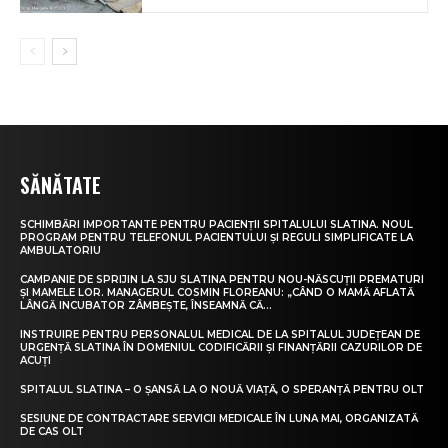
SĂNĂTATE
SCHIMBĂRI IMPORTANTE PENTRU PACIENȚII SPITALULUI SLATINA. NOUL
PROGRAM PENTRU TELEFONUL PACIENTULUI ȘI REGULI SIMPLIFICATE LA
AMBULATORIU
CAMPANIE DE SPRIJIN LA SJU SLATINA PENTRU NOU-NĂSCUȚII PREMATURI
ȘI MAMELE LOR. MANAGERUL COSMIN FLOREANU: „CÂND O MAMĂ AFLATĂ
LÂNGĂ INCUBATOR ZÂMBEȘTE, ÎNSEAMNĂ CĂ...
INSTRUIRE PENTRU PERSONALUL MEDICAL DE LA SPITALUL JUDEȚEAN DE
URGENȚĂ SLATINA ÎN DOMENIUL CODIFICĂRII ȘI FINANȚĂRII CAZURILOR DE
ACUȚI
SPITALUL SLATINA – O ȘANSĂ LA O NOUĂ VIAȚĂ, O SPERANȚĂ PENTRU OLT
SESIUNE DE CONTRACTARE SERVICII MEDICALE ÎN LUNA MAI, ORGANIZATĂ
DE CAS OLT