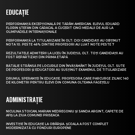
EDUCAȚIE
PERFORMANȚĂ EXCEPȚIONALĂ PE TĂRÂM AMERICAN. ELEVUL EDUARD
FLORIN ȘTEFAN DIN CARACAL A CUCERIT CINCI MEDALII DE AUR LA
OLIMPIADELE INTERNAȚIONALE
PERFORMANȚĂ LA TITULARIZARE ÎN OLT: DOI CANDIDAȚI AU OBȚINUT
NOTA 10. PESTE 46% DINTRE PROFESORI AU LUAT NOTE PESTE 7
REZULTATELE ADMITERII LA LICEU ÎN JUDEȚUL OLT. TOȚI CANDIDAȚII AU
FOST REPARTIZAȚI DIN PRIMA ETAPĂ
BĂTĂLIE STRÂNSĂ PE LOCURILE DIN ÎNVĂȚĂMÂNT ÎN JUDEȚUL OLT. SUTE
DE PROFESORI ȘI EDUCATORI AU SUSȚINUT EXAMENUL DE TITULARIZARE
DRUMUL SPERANȚEI ÎN EDUCAȚIE. PROFESORA CARE PARCURGE ZILNIC 140
DE KILOMETRI PENTRU ELEVII DIN COMUNA OLTEANĂ FĂGEȚELU
ADMINISTRAȚIE
NICULINA STOICAN, MARIAN MEDREGONIU ȘI SANDA ARGINT, CAPETE DE
AFIȘ LA ZIUA COMUNEI PRISEACA
INVESTIȚIE ÎN EDUCAȚIE LA OBÂRȘIA. ȘCOALA A FOST COMPLET
MODERNIZATĂ CU FONDURI EUROPENE