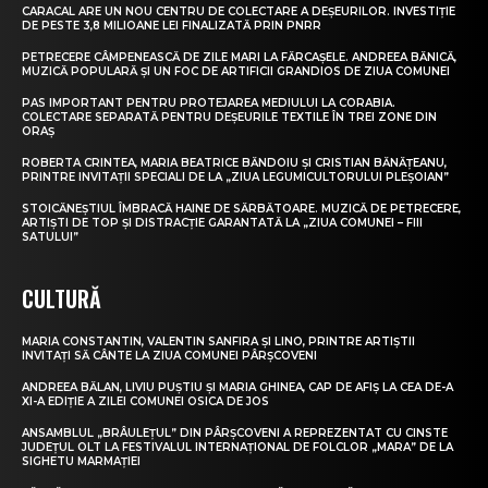
CARACAL ARE UN NOU CENTRU DE COLECTARE A DEȘEURILOR. INVESTIȚIE
DE PESTE 3,8 MILIOANE LEI FINALIZATĂ PRIN PNRR
PETRECERE CÂMPENEASCĂ DE ZILE MARI LA FĂRCAȘELE. ANDREEA BĂNICĂ,
MUZICĂ POPULARĂ ȘI UN FOC DE ARTIFICII GRANDIOS DE ZIUA COMUNEI
PAS IMPORTANT PENTRU PROTEJAREA MEDIULUI LA CORABIA.
COLECTARE SEPARATĂ PENTRU DEȘEURILE TEXTILE ÎN TREI ZONE DIN
ORAȘ
ROBERTA CRINTEA, MARIA BEATRICE BĂNDOIU ȘI CRISTIAN BĂNĂȚEANU,
PRINTRE INVITAȚII SPECIALI DE LA „ZIUA LEGUMICULTORULUI PLEȘOIAN”
STOICĂNEȘTIUL ÎMBRACĂ HAINE DE SĂRBĂTOARE. MUZICĂ DE PETRECERE,
ARTIȘTI DE TOP ȘI DISTRACȚIE GARANTATĂ LA „ZIUA COMUNEI – FIII
SATULUI”
CULTURĂ
MARIA CONSTANTIN, VALENTIN SANFIRA ȘI LINO, PRINTRE ARTIȘTII
INVITAȚI SĂ CÂNTE LA ZIUA COMUNEI PÂRȘCOVENI
ANDREEA BĂLAN, LIVIU PUȘTIU ȘI MARIA GHINEA, CAP DE AFIȘ LA CEA DE-A
XI-A EDIȚIE A ZILEI COMUNEI OSICA DE JOS
ANSAMBLUL „BRÂULEȚUL” DIN PÂRȘCOVENI A REPREZENTAT CU CINSTE
JUDEȚUL OLT LA FESTIVALUL INTERNAȚIONAL DE FOLCLOR „MARA” DE LA
SIGHETU MARMAȚIEI