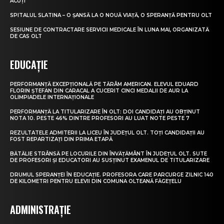
ACUȚI
SPITALUL SLATINA – O ȘANSĂ LA O NOUĂ VIAȚĂ, O SPERANȚĂ PENTRU OLT
SESIUNE DE CONTRACTARE SERVICII MEDICALE ÎN LUNA MAI, ORGANIZATĂ
DE CAS OLT
EDUCAȚIE
PERFORMANȚĂ EXCEPȚIONALĂ PE TĂRÂM AMERICAN. ELEVUL EDUARD
FLORIN ȘTEFAN DIN CARACAL A CUCERIT CINCI MEDALII DE AUR LA
OLIMPIADELE INTERNAȚIONALE
PERFORMANȚĂ LA TITULARIZARE ÎN OLT: DOI CANDIDAȚI AU OBȚINUT
NOTA 10. PESTE 46% DINTRE PROFESORI AU LUAT NOTE PESTE 7
REZULTATELE ADMITERII LA LICEU ÎN JUDEȚUL OLT. TOȚI CANDIDAȚII AU
FOST REPARTIZAȚI DIN PRIMA ETAPĂ
BĂTĂLIE STRÂNSĂ PE LOCURILE DIN ÎNVĂȚĂMÂNT ÎN JUDEȚUL OLT. SUTE
DE PROFESORI ȘI EDUCATORI AU SUSȚINUT EXAMENUL DE TITULARIZARE
DRUMUL SPERANȚEI ÎN EDUCAȚIE. PROFESORA CARE PARCURGE ZILNIC 140
DE KILOMETRI PENTRU ELEVII DIN COMUNA OLTEANĂ FĂGEȚELU
ADMINISTRAȚIE