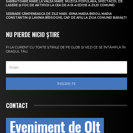
SĂRBĂTOARE MARE LA VALEA MARE. MUZICĂ POPULARĂ, SPECTACOL DE
LASERE ȘI FOC DE ARTIFICII LA CEA DE-A IX-A EDIȚIE A ZILEI COMUNEI
SERBARE CÂMPENEASCĂ DE ZILE MARI. IRINA MARIA BIROU, MARIA
CONSTANTIN ȘI LAVINIA BÎRSOGHE, CAP DE AFIȘ LA ZIUA COMUNEI BĂRĂȘTI
NU PIERDE NICIO ȘTIRE
FI LA CURENT CU TOATE ȘTIRILE DE PE GLOB ȘI VEZI CE SE ÎNTÂMPLĂ ÎN
ORAȘUL TĂU.
ÎNSCRIE-TE
CONTACT
Eveniment de Olt