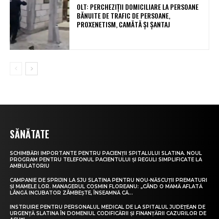
OLT: PERCHEZIŢII DOMICILIARE LA PERSOANE
BĂNUITE DE TRAFIC DE PERSOANE,
PROXENETISM, CAMĂTĂ ŞI ŞANTAJ
SĂNĂTATE
SCHIMBĂRI IMPORTANTE PENTRU PACIENȚII SPITALULUI SLATINA. NOUL
PROGRAM PENTRU TELEFONUL PACIENTULUI ȘI REGULI SIMPLIFICATE LA
AMBULATORIU
CAMPANIE DE SPRIJIN LA SJU SLATINA PENTRU NOU-NĂSCUȚII PREMATURI
ȘI MAMELE LOR. MANAGERUL COSMIN FLOREANU: „CÂND O MAMĂ AFLATĂ
LÂNGĂ INCUBATOR ZÂMBEȘTE, ÎNSEAMNĂ CĂ...
INSTRUIRE PENTRU PERSONALUL MEDICAL DE LA SPITALUL JUDEȚEAN DE
URGENȚĂ SLATINA ÎN DOMENIUL CODIFICĂRII ȘI FINANȚĂRII CAZURILOR DE