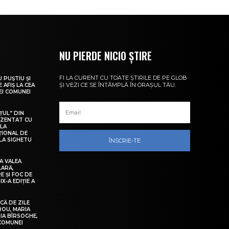
NU PIERDE NICIO ȘTIRE
FI LA CURENT CU TOATE ȘTIRILE DE PE GLOB
U PUȘTIU ȘI
ȘI VEZI CE SE ÎNTÂMPLĂ ÎN ORAȘUL TĂU.
 AFIȘ LA CEA
LEI COMUNEI
ȚUL” DIN
EZENTAT CU
 LA
ȚIONAL DE
LA SIGHETU
ÎNSCRIE-TE
A VALEA
LARĂ,
E ȘI FOC DE
IX-A EDIȚIE A
Ă DE ZILE
IROU, MARIA
IA BÎRSOGHE,
 COMUNEI