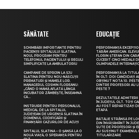
SĂNĂTATE
EDUCAȚIE
SCHIMBĂRI IMPORTANTE PENTRU
PERFORMANȚĂ EXCEPȚIO
PACIENȚII SPITALULUI SLATINA.
TĂRÂM AMERICAN. ELEV
NOUL PROGRAM PENTRU
FLORIN ȘTEFAN DIN CARA
TELEFONUL PACIENTULUI ȘI REGULI
CUCERIT CINCI MEDALII D
SIMPLIFICATE LA AMBULATORIU
OLIMPIADELE INTERNAȚI
CAMPANIE DE SPRIJIN LA SJU
PERFORMANȚĂ LA TITUL
SLATINA PENTRU NOU-NĂSCUȚII
ÎN OLT: DOI CANDIDAȚI A
PREMATURI ȘI MAMELE LOR.
OBȚINUT NOTA 10. PEST
MANAGERUL COSMIN FLOREANU:
DINTRE PROFESORI AU 
„CÂND O MAMĂ AFLATĂ LÂNGĂ
PESTE 7
INCUBATOR ZÂMBEȘTE, ÎNSEAMNĂ
CĂ...
REZULTATELE ADMITERII 
ÎN JUDEȚUL OLT. TOȚI CA
INSTRUIRE PENTRU PERSONALUL
AU FOST REPARTIZAȚI D
MEDICAL DE LA SPITALUL
ETAPĂ
JUDEȚEAN DE URGENȚĂ SLATINA ÎN
DOMENIUL CODIFICĂRII ȘI
BĂTĂLIE STRÂNSĂ PE LO
FINANȚĂRII CAZURILOR DE ACUȚI
DIN ÎNVĂȚĂMÂNT ÎN JUDE
SUTE DE PROFESORI ȘI 
SPITALUL SLATINA – O ȘANSĂ LA O
AU SUSȚINUT EXAMENUL 
NOUĂ VIAȚĂ, O SPERANȚĂ PENTRU
TITULARIZARE