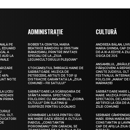
ADMINISTRAȚIE
CULTURĂ
NALĂ PE
ROBERTA CRINTEA, MARIA
ANDREEA BĂLAN, LIVI
UL EDUARD
BEATRICE BĂNDOIU ȘI CRISTIAN
MARIA GHINEA, CAP DE
CAL A
BĂNĂȚEANU, PRINTRE INVITAȚII
DE-A XI-A EDIȚIE A ZI
E AUR LA
SPECIALI DE LA „ZIUA
OSICA DE JOS
ONALE
LEGUMICULTORULUI PLEȘOIAN”
ANSAMBLUL „BRÂULE
ARIZARE
STOICĂNEȘTIUL ÎMBRACĂ HAINE DE
PÂRȘCOVENI A REPR
U
SĂRBĂTOARE. MUZICĂ DE
CINSTE JUDEȚUL OLT
E 46%
PETRECERE, ARTIȘTI DE TOP ȘI
FESTIVALUL INTERNA
LUAT NOTE
DISTRACȚIE GARANTATĂ LA „ZIUA
FOLCLOR „MARA” DE 
COMUNEI – FIII SATULUI”
MARMAȚIEI
LA LICEU
SĂRBĂTOARE LA SCĂRIȘOARA DE
SĂRBĂTOARE MARE L
NDIDAȚII
SFÂNTA MARIA. SPECTACOL
MARE. MUZICĂ POPU
IN PRIMA
FOLCLORIC CU ANSAMBLUL „DOINA
SPECTACOL DE LASER
OLTULUI” DIN SLATINA ȘI
ARTIFICII LA CEA DE-A 
SURPRIZE PENTRU LOCALNICI
ZILEI COMUNEI
CURILE
ȚUL OLT.
SCHIMBARE LA FAȚĂ PENTRU CEA
SERBARE CÂMPENEASC
EDUCATORI
MAI MARE OAZĂ VERDE A OLTULUI.
MARI. IRINA MARIA B
DE
PARCUL „CONSTANTIN
CONSTANTIN ȘI LAVIN
POROINEANU” DIN CARACAL SE
CAP DE AFIȘ LA ZIUA