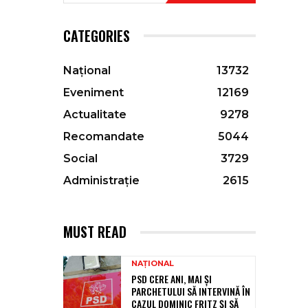
CATEGORIES
Național
13732
Eveniment
12169
Actualitate
9278
Recomandate
5044
Social
3729
Administrație
2615
MUST READ
NAȚIONAL
PSD CERE ANI, MAI ȘI
PARCHETULUI SĂ INTERVINĂ ÎN
CAZUL DOMINIC FRITZ ȘI SĂ