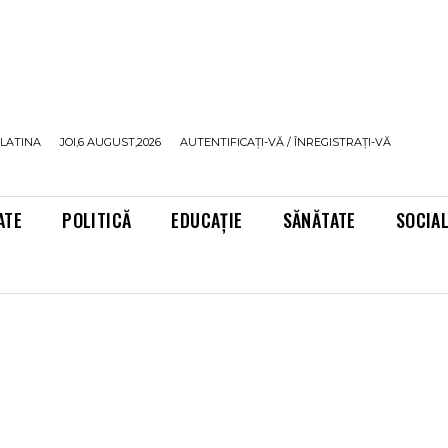
LATINA
JOI,6 AUGUST,2026
AUTENTIFICAȚI-VĂ / ÎNREGISTRAȚI-VĂ
ATE
POLITICĂ
EDUCAȚIE
SĂNĂTATE
SOCIA