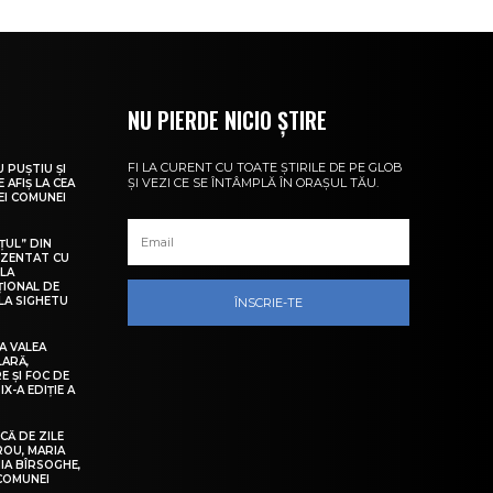
NU PIERDE NICIO ȘTIRE
FI LA CURENT CU TOATE ȘTIRILE DE PE GLOB
U PUȘTIU ȘI
ȘI VEZI CE SE ÎNTÂMPLĂ ÎN ORAȘUL TĂU.
 AFIȘ LA CEA
LEI COMUNEI
ȚUL” DIN
EZENTAT CU
 LA
ȚIONAL DE
LA SIGHETU
ÎNSCRIE-TE
A VALEA
LARĂ,
E ȘI FOC DE
IX-A EDIȚIE A
Ă DE ZILE
IROU, MARIA
IA BÎRSOGHE,
 COMUNEI