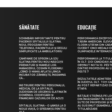
SĂNĂTATE
EDUCAȚIE
SCHIMBĂRI IMPORTANTE PENTRU
PERFORMANȚĂ EXCEPȚIO
PACIENȚII SPITALULUI SLATINA.
TĂRÂM AMERICAN. ELEV
NOUL PROGRAM PENTRU
FLORIN ȘTEFAN DIN CARA
TELEFONUL PACIENTULUI ȘI REGULI
CUCERIT CINCI MEDALII D
SIMPLIFICATE LA AMBULATORIU
OLIMPIADELE INTERNAȚI
CAMPANIE DE SPRIJIN LA SJU
PERFORMANȚĂ LA TITUL
SLATINA PENTRU NOU-NĂSCUȚII
ÎN OLT: DOI CANDIDAȚI A
PREMATURI ȘI MAMELE LOR.
OBȚINUT NOTA 10. PEST
MANAGERUL COSMIN FLOREANU:
DINTRE PROFESORI AU 
„CÂND O MAMĂ AFLATĂ LÂNGĂ
PESTE 7
INCUBATOR ZÂMBEȘTE, ÎNSEAMNĂ
CĂ...
REZULTATELE ADMITERII 
ÎN JUDEȚUL OLT. TOȚI CA
INSTRUIRE PENTRU PERSONALUL
AU FOST REPARTIZAȚI D
MEDICAL DE LA SPITALUL
ETAPĂ
JUDEȚEAN DE URGENȚĂ SLATINA ÎN
DOMENIUL CODIFICĂRII ȘI
BĂTĂLIE STRÂNSĂ PE LO
FINANȚĂRII CAZURILOR DE ACUȚI
DIN ÎNVĂȚĂMÂNT ÎN JUDE
SUTE DE PROFESORI ȘI 
SPITALUL SLATINA – O ȘANSĂ LA O
AU SUSȚINUT EXAMENUL 
NOUĂ VIAȚĂ, O SPERANȚĂ PENTRU
TITULARIZARE