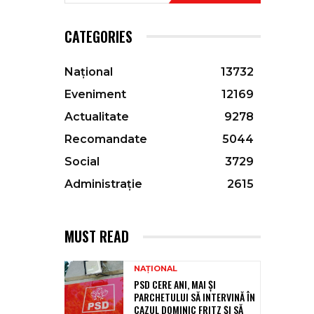
CATEGORIES
Național
13732
Eveniment
12169
Actualitate
9278
Recomandate
5044
Social
3729
Administrație
2615
MUST READ
NAȚIONAL
PSD CERE ANI, MAI ȘI
PARCHETULUI SĂ INTERVINĂ ÎN
CAZUL DOMINIC FRITZ ȘI SĂ