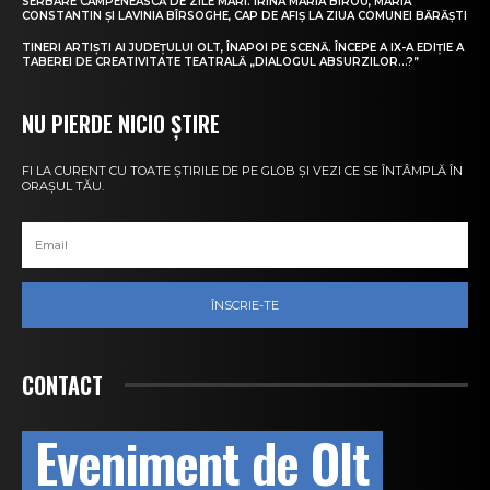
SERBARE CÂMPENEASCĂ DE ZILE MARI. IRINA MARIA BIROU, MARIA
CONSTANTIN ȘI LAVINIA BÎRSOGHE, CAP DE AFIȘ LA ZIUA COMUNEI BĂRĂȘTI
TINERI ARTIȘTI AI JUDEȚULUI OLT, ÎNAPOI PE SCENĂ. ÎNCEPE A IX-A EDIȚIE A
TABEREI DE CREATIVITATE TEATRALĂ „DIALOGUL ABSURZILOR…?”
NU PIERDE NICIO ȘTIRE
FI LA CURENT CU TOATE ȘTIRILE DE PE GLOB ȘI VEZI CE SE ÎNTÂMPLĂ ÎN
ORAȘUL TĂU.
ÎNSCRIE-TE
CONTACT
Eveniment de Olt