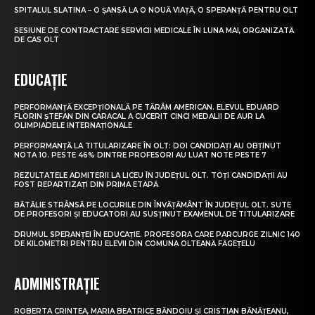
SPITALUL SLATINA – O ȘANSĂ LA O NOUĂ VIAȚĂ, O SPERANȚĂ PENTRU OLT
SESIUNE DE CONTRACTARE SERVICII MEDICALE ÎN LUNA MAI, ORGANIZATĂ
DE CAS OLT
EDUCAȚIE
PERFORMANȚĂ EXCEPȚIONALĂ PE TĂRÂM AMERICAN. ELEVUL EDUARD
FLORIN ȘTEFAN DIN CARACAL A CUCERIT CINCI MEDALII DE AUR LA
OLIMPIADELE INTERNAȚIONALE
PERFORMANȚĂ LA TITULARIZARE ÎN OLT: DOI CANDIDAȚI AU OBȚINUT
NOTA 10. PESTE 46% DINTRE PROFESORI AU LUAT NOTE PESTE 7
REZULTATELE ADMITERII LA LICEU ÎN JUDEȚUL OLT. TOȚI CANDIDAȚII AU
FOST REPARTIZAȚI DIN PRIMA ETAPĂ
BĂTĂLIE STRÂNSĂ PE LOCURILE DIN ÎNVĂȚĂMÂNT ÎN JUDEȚUL OLT. SUTE
DE PROFESORI ȘI EDUCATORI AU SUSȚINUT EXAMENUL DE TITULARIZARE
DRUMUL SPERANȚEI ÎN EDUCAȚIE. PROFESORA CARE PARCURGE ZILNIC 140
DE KILOMETRI PENTRU ELEVII DIN COMUNA OLTEANĂ FĂGEȚELU
ADMINISTRAȚIE
ROBERTA CRINTEA, MARIA BEATRICE BĂNDOIU ȘI CRISTIAN BĂNĂȚEANU,