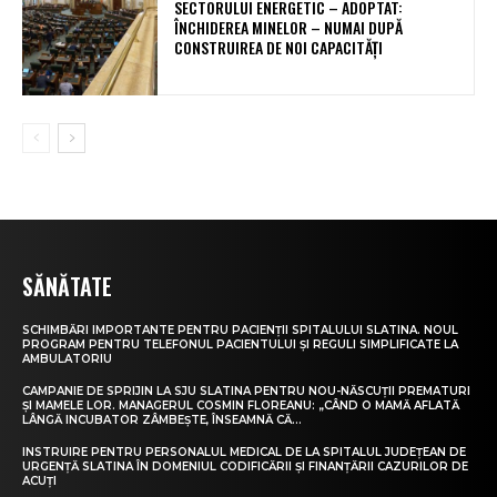
SECTORULUI ENERGETIC – ADOPTAT:
ÎNCHIDEREA MINELOR – NUMAI DUPĂ
CONSTRUIREA DE NOI CAPACITĂȚI
SĂNĂTATE
SCHIMBĂRI IMPORTANTE PENTRU PACIENȚII SPITALULUI SLATINA. NOUL
PROGRAM PENTRU TELEFONUL PACIENTULUI ȘI REGULI SIMPLIFICATE LA
AMBULATORIU
CAMPANIE DE SPRIJIN LA SJU SLATINA PENTRU NOU-NĂSCUȚII PREMATURI
ȘI MAMELE LOR. MANAGERUL COSMIN FLOREANU: „CÂND O MAMĂ AFLATĂ
LÂNGĂ INCUBATOR ZÂMBEȘTE, ÎNSEAMNĂ CĂ...
INSTRUIRE PENTRU PERSONALUL MEDICAL DE LA SPITALUL JUDEȚEAN DE
URGENȚĂ SLATINA ÎN DOMENIUL CODIFICĂRII ȘI FINANȚĂRII CAZURILOR DE
ACUȚI