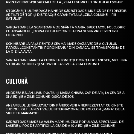
PRINTRE INVITAȚII SPECIALI DE LA „ZIUA LEGUMICULTORULUI PLEȘOIAN”
STOICĂNEȘTIUL ÎMBRACĂ HAINE DE SĂRBĂTOARE. MUZICĂ DE PETRECERE,
ARTIȘTI DE TOP ȘI DISTRACȚIE GARANTATĂ LA „ZIUA COMUNEI – FIII
SATULUI”
SĂRBĂTOARE LA SCĂRIȘOARA DE SFÂNTA MARIA. SPECTACOL FOLCLORIC
CU ANSAMBLUL „DOINA OLTULUI” DIN SLATINA ȘI SURPRIZE PENTRU
LOCALNICI
SCHIMBARE LA FAȚĂ PENTRU CEA MAI MARE OAZĂ VERDE A OLTULUI.
PARCUL „CONSTANTIN POROINEANU” DIN CARACAL SE TRANSFORMĂ DE
LA O ZI LA ALTA
SĂRBĂTOARE MARE LA CUNGREA! IONUȚ ȘI DOINIȚA DOLĂNESCU, NICULINA
STOICAN, SHONDY ȘI SHOW DE LASERE LA ZIUA COMUNEI
CULTURĂ
ANDREEA BĂLAN, LIVIU PUȘTIU ȘI MARIA GHINEA, CAP DE AFIȘ LA CEA DE-A
XI-A EDIȚIE A ZILEI COMUNEI OSICA DE JOS
ANSAMBLUL „BRÂULEȚUL” DIN PÂRȘCOVENI A REPREZENTAT CU CINSTE
JUDEȚUL OLT LA FESTIVALUL INTERNAȚIONAL DE FOLCLOR „MARA” DE LA
SIGHETU MARMAȚIEI
SĂRBĂTOARE MARE LA VALEA MARE. MUZICĂ POPULARĂ, SPECTACOL DE
LASERE ȘI FOC DE ARTIFICII LA CEA DE-A IX-A EDIȚIE A ZILEI COMUNEI