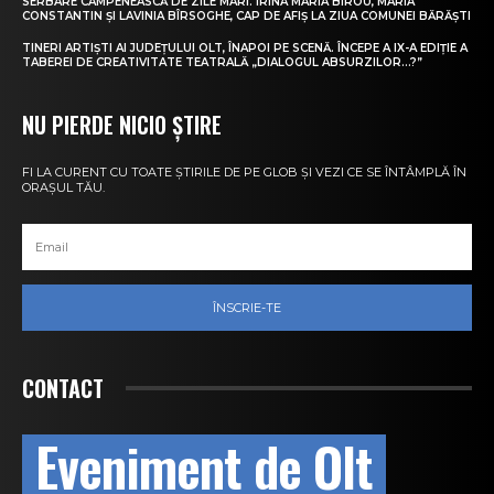
SERBARE CÂMPENEASCĂ DE ZILE MARI. IRINA MARIA BIROU, MARIA
CONSTANTIN ȘI LAVINIA BÎRSOGHE, CAP DE AFIȘ LA ZIUA COMUNEI BĂRĂȘTI
TINERI ARTIȘTI AI JUDEȚULUI OLT, ÎNAPOI PE SCENĂ. ÎNCEPE A IX-A EDIȚIE A
TABEREI DE CREATIVITATE TEATRALĂ „DIALOGUL ABSURZILOR…?”
NU PIERDE NICIO ȘTIRE
FI LA CURENT CU TOATE ȘTIRILE DE PE GLOB ȘI VEZI CE SE ÎNTÂMPLĂ ÎN
ORAȘUL TĂU.
ÎNSCRIE-TE
CONTACT
Eveniment de Olt