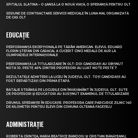
SPITALUL SLATINA – O ȘANSĂ LA O NOUĂ VIAȚĂ, O SPERANȚĂ PENTRU OLT
SESIUNE DE CONTRACTARE SERVICII MEDICALE ÎN LUNA MAI, ORGANIZATĂ
DE CAS OLT
EDUCAȚIE
PERFORMANȚĂ EXCEPȚIONALĂ PE TĂRÂM AMERICAN. ELEVUL EDUARD
FLORIN ȘTEFAN DIN CARACAL A CUCERIT CINCI MEDALII DE AUR LA
OLIMPIADELE INTERNAȚIONALE
PERFORMANȚĂ LA TITULARIZARE ÎN OLT: DOI CANDIDAȚI AU OBȚINUT
NOTA 10. PESTE 46% DINTRE PROFESORI AU LUAT NOTE PESTE 7
REZULTATELE ADMITERII LA LICEU ÎN JUDEȚUL OLT. TOȚI CANDIDAȚII AU
FOST REPARTIZAȚI DIN PRIMA ETAPĂ
BĂTĂLIE STRÂNSĂ PE LOCURILE DIN ÎNVĂȚĂMÂNT ÎN JUDEȚUL OLT. SUTE
DE PROFESORI ȘI EDUCATORI AU SUSȚINUT EXAMENUL DE TITULARIZARE
DRUMUL SPERANȚEI ÎN EDUCAȚIE. PROFESORA CARE PARCURGE ZILNIC 140
DE KILOMETRI PENTRU ELEVII DIN COMUNA OLTEANĂ FĂGEȚELU
ADMINISTRAȚIE
ROBERTA CRINTEA, MARIA BEATRICE BĂNDOIU ȘI CRISTIAN BĂNĂȚEANU,