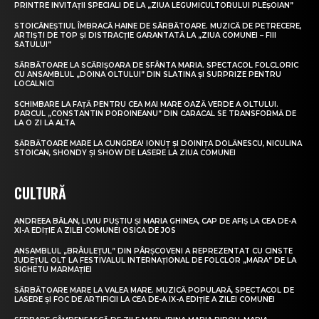
PRINTRE INVITAȚII SPECIALI DE LA „ZIUA LEGUMICULTORULUI PLEȘOIAN”
STOICĂNEȘTIUL ÎMBRACĂ HAINE DE SĂRBĂTOARE. MUZICĂ DE PETRECERE,
ARTIȘTI DE TOP ȘI DISTRACȚIE GARANTATĂ LA „ZIUA COMUNEI – FIII
SATULUI”
SĂRBĂTOARE LA SCĂRIȘOARA DE SFÂNTA MARIA. SPECTACOL FOLCLORIC
CU ANSAMBLUL „DOINA OLTULUI” DIN SLATINA ȘI SURPRIZE PENTRU
LOCALNICI
SCHIMBARE LA FAȚĂ PENTRU CEA MAI MARE OAZĂ VERDE A OLTULUI.
PARCUL „CONSTANTIN POROINEANU” DIN CARACAL SE TRANSFORMĂ DE
LA O ZI LA ALTA
SĂRBĂTOARE MARE LA CUNGREA! IONUȚ ȘI DOINIȚA DOLĂNESCU, NICULINA
STOICAN, SHONDY ȘI SHOW DE LASERE LA ZIUA COMUNEI
CULTURĂ
ANDREEA BĂLAN, LIVIU PUȘTIU ȘI MARIA GHINEA, CAP DE AFIȘ LA CEA DE-A
XI-A EDIȚIE A ZILEI COMUNEI OSICA DE JOS
ANSAMBLUL „BRÂULEȚUL” DIN PÂRȘCOVENI A REPREZENTAT CU CINSTE
JUDEȚUL OLT LA FESTIVALUL INTERNAȚIONAL DE FOLCLOR „MARA” DE LA
SIGHETU MARMAȚIEI
SĂRBĂTOARE MARE LA VALEA MARE. MUZICĂ POPULARĂ, SPECTACOL DE
LASERE ȘI FOC DE ARTIFICII LA CEA DE-A IX-A EDIȚIE A ZILEI COMUNEI