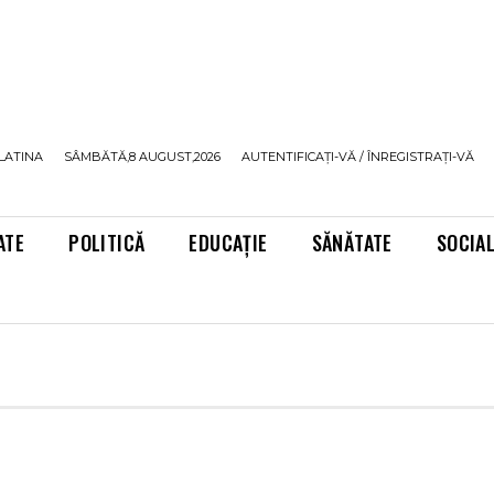
LATINA
SÂMBĂTĂ,8 AUGUST,2026
AUTENTIFICAȚI-VĂ / ÎNREGISTRAȚI-VĂ
ATE
POLITICĂ
EDUCAȚIE
SĂNĂTATE
SOCIA