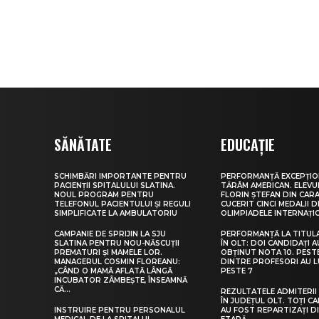
SĂNĂTATE
EDUCAȚIE
SCHIMBĂRI IMPORTANTE PENTRU
PERFORMANȚĂ EXCEPȚIO
PACIENȚII SPITALULUI SLATINA.
TĂRÂM AMERICAN. ELEV
NOUL PROGRAM PENTRU
FLORIN ȘTEFAN DIN CARA
TELEFONUL PACIENTULUI ȘI REGULI
CUCERIT CINCI MEDALII D
SIMPLIFICATE LA AMBULATORIU
OLIMPIADELE INTERNAȚI
CAMPANIE DE SPRIJIN LA SJU
PERFORMANȚĂ LA TITUL
SLATINA PENTRU NOU-NĂSCUȚII
ÎN OLT: DOI CANDIDAȚI A
PREMATURI ȘI MAMELE LOR.
OBȚINUT NOTA 10. PEST
MANAGERUL COSMIN FLOREANU:
DINTRE PROFESORI AU 
„CÂND O MAMĂ AFLATĂ LÂNGĂ
PESTE 7
INCUBATOR ZÂMBEȘTE, ÎNSEAMNĂ
CĂ...
REZULTATELE ADMITERII 
ÎN JUDEȚUL OLT. TOȚI CA
INSTRUIRE PENTRU PERSONALUL
AU FOST REPARTIZAȚI D