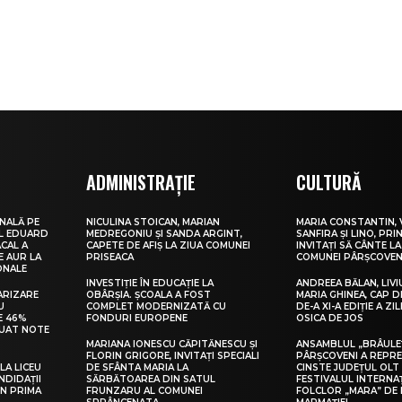
ADMINISTRAȚIE
CULTURĂ
NALĂ PE
NICULINA STOICAN, MARIAN
MARIA CONSTANTIN, 
UL EDUARD
MEDREGONIU ȘI SANDA ARGINT,
SANFIRA ȘI LINO, PRI
CAL A
CAPETE DE AFIȘ LA ZIUA COMUNEI
INVITAȚI SĂ CÂNTE LA
E AUR LA
PRISEACA
COMUNEI PÂRȘCOVEN
ONALE
INVESTIȚIE ÎN EDUCAȚIE LA
ANDREEA BĂLAN, LIVI
ARIZARE
OBÂRȘIA. ȘCOALA A FOST
MARIA GHINEA, CAP DE
U
COMPLET MODERNIZATĂ CU
DE-A XI-A EDIȚIE A ZI
E 46%
FONDURI EUROPENE
OSICA DE JOS
LUAT NOTE
MARIANA IONESCU CĂPITĂNESCU ȘI
ANSAMBLUL „BRÂULE
FLORIN GRIGORE, INVITAȚI SPECIALI
PÂRȘCOVENI A REPR
LA LICEU
DE SFÂNTA MARIA LA
CINSTE JUDEȚUL OLT
NDIDAȚII
SĂRBĂTOAREA DIN SATUL
FESTIVALUL INTERNA
IN PRIMA
FRUNZARU AL COMUNEI
FOLCLOR „MARA” DE 