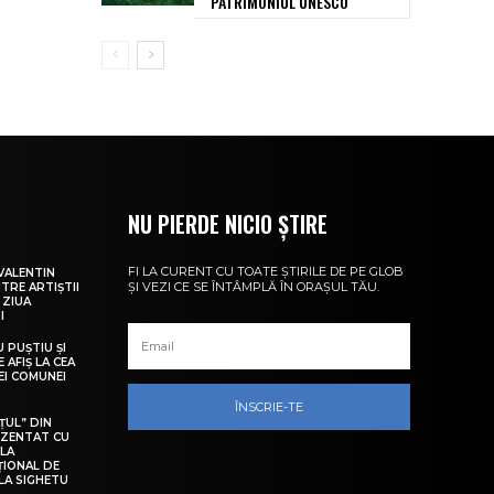
PATRIMONIUL UNESCO
NU PIERDE NICIO ȘTIRE
FI LA CURENT CU TOATE ȘTIRILE DE PE GLOB
VALENTIN
ȘI VEZI CE SE ÎNTÂMPLĂ ÎN ORAȘUL TĂU.
NTRE ARTIȘTII
 ZIUA
I
U PUȘTIU ȘI
 AFIȘ LA CEA
LEI COMUNEI
ÎNSCRIE-TE
ȚUL” DIN
EZENTAT CU
 LA
ȚIONAL DE
LA SIGHETU