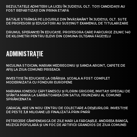
REZULTATELE ADMITERII LA LICEU ÎN JUDEȚUL OLT. TOȚI CANDIDAȚII AU
FOST REPARTIZAȚI DIN PRIMA ETAPĂ
BĂTĂLIE STRÂNSĂ PE LOCURILE DIN ÎNVĂȚĂMÂNT ÎN JUDEȚUL OLT. SUTE
DE PROFESORI ȘI EDUCATORI AU SUSȚINUT EXAMENUL DE TITULARIZARE
DRUMUL SPERANȚEI ÎN EDUCAȚIE. PROFESORA CARE PARCURGE ZILNIC 140
DE KILOMETRI PENTRU ELEVII DIN COMUNA OLTEANĂ FĂGEȚELU
ADMINISTRAȚIE
NICULINA STOICAN, MARIAN MEDREGONIU ȘI SANDA ARGINT, CAPETE DE
AFIȘ LA ZIUA COMUNEI PRISEACA
INVESTIȚIE ÎN EDUCAȚIE LA OBÂRȘIA. ȘCOALA A FOST COMPLET
MODERNIZATĂ CU FONDURI EUROPENE
MARIANA IONESCU CĂPITĂNESCU ȘI FLORIN GRIGORE, INVITAȚI SPECIALI DE
SFÂNTA MARIA LA SĂRBĂTOAREA DIN SATUL FRUNZARU AL COMUNEI
SPRÂNCENATA
CARACAL ARE UN NOU CENTRU DE COLECTARE A DEȘEURILOR. INVESTIȚIE
DE PESTE 3,8 MILIOANE LEI FINALIZATĂ PRIN PNRR
PETRECERE CÂMPENEASCĂ DE ZILE MARI LA FĂRCAȘELE. ANDREEA BĂNICĂ,
MUZICĂ POPULARĂ ȘI UN FOC DE ARTIFICII GRANDIOS DE ZIUA COMUNEI