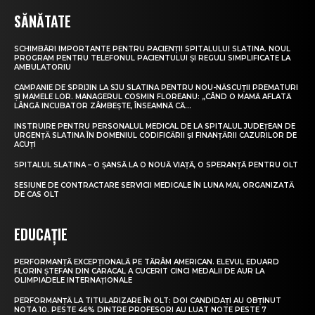
SĂNĂTATE
SCHIMBĂRI IMPORTANTE PENTRU PACIENȚII SPITALULUI SLATINA. NOUL
PROGRAM PENTRU TELEFONUL PACIENTULUI ȘI REGULI SIMPLIFICATE LA
AMBULATORIU
CAMPANIE DE SPRIJIN LA SJU SLATINA PENTRU NOU-NĂSCUȚII PREMATURI
ȘI MAMELE LOR. MANAGERUL COSMIN FLOREANU: „CÂND O MAMĂ AFLATĂ
LÂNGĂ INCUBATOR ZÂMBEȘTE, ÎNSEAMNĂ CĂ...
INSTRUIRE PENTRU PERSONALUL MEDICAL DE LA SPITALUL JUDEȚEAN DE
URGENȚĂ SLATINA ÎN DOMENIUL CODIFICĂRII ȘI FINANȚĂRII CAZURILOR DE
ACUȚI
SPITALUL SLATINA – O ȘANSĂ LA O NOUĂ VIAȚĂ, O SPERANȚĂ PENTRU OLT
SESIUNE DE CONTRACTARE SERVICII MEDICALE ÎN LUNA MAI, ORGANIZATĂ
DE CAS OLT
EDUCAȚIE
PERFORMANȚĂ EXCEPȚIONALĂ PE TĂRÂM AMERICAN. ELEVUL EDUARD
FLORIN ȘTEFAN DIN CARACAL A CUCERIT CINCI MEDALII DE AUR LA
OLIMPIADELE INTERNAȚIONALE
PERFORMANȚĂ LA TITULARIZARE ÎN OLT: DOI CANDIDAȚI AU OBȚINUT
NOTA 10. PESTE 46% DINTRE PROFESORI AU LUAT NOTE PESTE 7