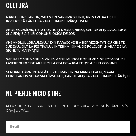
CULTURĂ
MARIA CONSTANTIN, VALENTIN SANFIRA ȘI LINO, PRINTRE ARTIȘTII
INVITAȚI SĂ CÂNTE LA ZIUA COMUNEI PÂRȘCOVENI
ANDREEA BĂLAN, LIVIU PUȘTIU ȘI MARIA GHINEA, CAP DE AFIȘ LA CEA DE-A
XI-A EDIȚIE A ZILEI COMUNEI OSICA DE JOS
ANSAMBLUL „BRÂULEȚUL” DIN PÂRȘCOVENI A REPREZENTAT CU CINSTE
JUDEȚUL OLT LA FESTIVALUL INTERNAȚIONAL DE FOLCLOR „MARA” DE LA
SIGHETU MARMAȚIEI
SĂRBĂTOARE MARE LA VALEA MARE. MUZICĂ POPULARĂ, SPECTACOL DE
LASERE ȘI FOC DE ARTIFICII LA CEA DE-A IX-A EDIȚIE A ZILEI COMUNEI
SERBARE CÂMPENEASCĂ DE ZILE MARI. IRINA MARIA BIROU, MARIA
CONSTANTIN ȘI LAVINIA BÎRSOGHE, CAP DE AFIȘ LA ZIUA COMUNEI BĂRĂȘTI
NU PIERDE NICIO ȘTIRE
FI LA CURENT CU TOATE ȘTIRILE DE PE GLOB ȘI VEZI CE SE ÎNTÂMPLĂ ÎN
ORAȘUL TĂU.