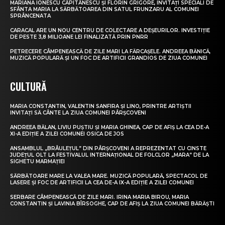
MARIANA IONESCU CĂPITĂNESCU ȘI FLORIN GRIGORE, INVITAȚI SPECIALI DE
SFÂNTA MARIA LA SĂRBĂTOAREA DIN SATUL FRUNZARU AL COMUNEI
SPRÂNCENATA
CARACAL ARE UN NOU CENTRU DE COLECTARE A DEȘEURILOR. INVESTIȚIE
DE PESTE 3,8 MILIOANE LEI FINALIZATĂ PRIN PNRR
PETRECERE CÂMPENEASCĂ DE ZILE MARI LA FĂRCAȘELE. ANDREEA BĂNICĂ,
MUZICĂ POPULARĂ ȘI UN FOC DE ARTIFICII GRANDIOS DE ZIUA COMUNEI
CULTURĂ
MARIA CONSTANTIN, VALENTIN SANFIRA ȘI LINO, PRINTRE ARTIȘTII
INVITAȚI SĂ CÂNTE LA ZIUA COMUNEI PÂRȘCOVENI
ANDREEA BĂLAN, LIVIU PUȘTIU ȘI MARIA GHINEA, CAP DE AFIȘ LA CEA DE-A
XI-A EDIȚIE A ZILEI COMUNEI OSICA DE JOS
ANSAMBLUL „BRÂULEȚUL” DIN PÂRȘCOVENI A REPREZENTAT CU CINSTE
JUDEȚUL OLT LA FESTIVALUL INTERNAȚIONAL DE FOLCLOR „MARA” DE LA
SIGHETU MARMAȚIEI
SĂRBĂTOARE MARE LA VALEA MARE. MUZICĂ POPULARĂ, SPECTACOL DE
LASERE ȘI FOC DE ARTIFICII LA CEA DE-A IX-A EDIȚIE A ZILEI COMUNEI
SERBARE CÂMPENEASCĂ DE ZILE MARI. IRINA MARIA BIROU, MARIA
CONSTANTIN ȘI LAVINIA BÎRSOGHE, CAP DE AFIȘ LA ZIUA COMUNEI BĂRĂȘTI