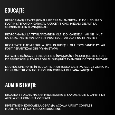
EDUCAȚIE
PERFORMANȚĂ EXCEPȚIONALĂ PE TĂRÂM AMERICAN. ELEVUL EDUARD
FLORIN ȘTEFAN DIN CARACAL A CUCERIT CINCI MEDALII DE AUR LA
OLIMPIADELE INTERNAȚIONALE
PERFORMANȚĂ LA TITULARIZARE ÎN OLT: DOI CANDIDAȚI AU OBȚINUT
NOTA 10. PESTE 46% DINTRE PROFESORI AU LUAT NOTE PESTE 7
REZULTATELE ADMITERII LA LICEU ÎN JUDEȚUL OLT. TOȚI CANDIDAȚII AU
FOST REPARTIZAȚI DIN PRIMA ETAPĂ
BĂTĂLIE STRÂNSĂ PE LOCURILE DIN ÎNVĂȚĂMÂNT ÎN JUDEȚUL OLT. SUTE
DE PROFESORI ȘI EDUCATORI AU SUSȚINUT EXAMENUL DE TITULARIZARE
DRUMUL SPERANȚEI ÎN EDUCAȚIE. PROFESORA CARE PARCURGE ZILNIC 140
DE KILOMETRI PENTRU ELEVII DIN COMUNA OLTEANĂ FĂGEȚELU
ADMINISTRAȚIE
NICULINA STOICAN, MARIAN MEDREGONIU ȘI SANDA ARGINT, CAPETE DE
AFIȘ LA ZIUA COMUNEI PRISEACA
INVESTIȚIE ÎN EDUCAȚIE LA OBÂRȘIA. ȘCOALA A FOST COMPLET
MODERNIZATĂ CU FONDURI EUROPENE