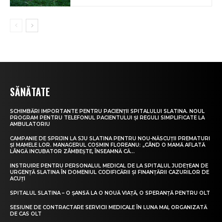
SĂNĂTATE
SCHIMBĂRI IMPORTANTE PENTRU PACIENȚII SPITALULUI SLATINA. NOUL
PROGRAM PENTRU TELEFONUL PACIENTULUI ȘI REGULI SIMPLIFICATE LA
AMBULATORIU
CAMPANIE DE SPRIJIN LA SJU SLATINA PENTRU NOU-NĂSCUȚII PREMATURI
ȘI MAMELE LOR. MANAGERUL COSMIN FLOREANU: „CÂND O MAMĂ AFLATĂ
LÂNGĂ INCUBATOR ZÂMBEȘTE, ÎNSEAMNĂ CĂ...
INSTRUIRE PENTRU PERSONALUL MEDICAL DE LA SPITALUL JUDEȚEAN DE
URGENȚĂ SLATINA ÎN DOMENIUL CODIFICĂRII ȘI FINANȚĂRII CAZURILOR DE
ACUȚI
SPITALUL SLATINA – O ȘANSĂ LA O NOUĂ VIAȚĂ, O SPERANȚĂ PENTRU OLT
SESIUNE DE CONTRACTARE SERVICII MEDICALE ÎN LUNA MAI, ORGANIZATĂ
DE CAS OLT