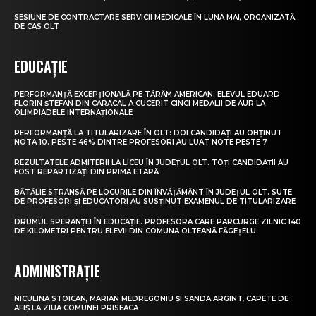
SESIUNE DE CONTRACTARE SERVICII MEDICALE ÎN LUNA MAI, ORGANIZATĂ
DE CAS OLT
EDUCAȚIE
PERFORMANȚĂ EXCEPȚIONALĂ PE TĂRÂM AMERICAN. ELEVUL EDUARD
FLORIN ȘTEFAN DIN CARACAL A CUCERIT CINCI MEDALII DE AUR LA
OLIMPIADELE INTERNAȚIONALE
PERFORMANȚĂ LA TITULARIZARE ÎN OLT: DOI CANDIDAȚI AU OBȚINUT
NOTA 10. PESTE 46% DINTRE PROFESORI AU LUAT NOTE PESTE 7
REZULTATELE ADMITERII LA LICEU ÎN JUDEȚUL OLT. TOȚI CANDIDAȚII AU
FOST REPARTIZAȚI DIN PRIMA ETAPĂ
BĂTĂLIE STRÂNSĂ PE LOCURILE DIN ÎNVĂȚĂMÂNT ÎN JUDEȚUL OLT. SUTE
DE PROFESORI ȘI EDUCATORI AU SUSȚINUT EXAMENUL DE TITULARIZARE
DRUMUL SPERANȚEI ÎN EDUCAȚIE. PROFESORA CARE PARCURGE ZILNIC 140
DE KILOMETRI PENTRU ELEVII DIN COMUNA OLTEANĂ FĂGEȚELU
ADMINISTRAȚIE
NICULINA STOICAN, MARIAN MEDREGONIU ȘI SANDA ARGINT, CAPETE DE
AFIȘ LA ZIUA COMUNEI PRISEACA