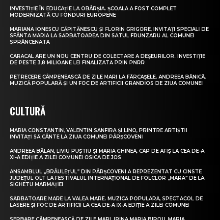
INVESTIȚIE ÎN EDUCAȚIE LA OBÂRȘIA. ȘCOALA A FOST COMPLET
MODERNIZATĂ CU FONDURI EUROPENE
MARIANA IONESCU CĂPITĂNESCU ȘI FLORIN GRIGORE, INVITAȚI SPECIALI DE
SFÂNTA MARIA LA SĂRBĂTOAREA DIN SATUL FRUNZARU AL COMUNEI
SPRÂNCENATA
CARACAL ARE UN NOU CENTRU DE COLECTARE A DEȘEURILOR. INVESTIȚIE
DE PESTE 3,8 MILIOANE LEI FINALIZATĂ PRIN PNRR
PETRECERE CÂMPENEASCĂ DE ZILE MARI LA FĂRCAȘELE. ANDREEA BĂNICĂ,
MUZICĂ POPULARĂ ȘI UN FOC DE ARTIFICII GRANDIOS DE ZIUA COMUNEI
CULTURĂ
MARIA CONSTANTIN, VALENTIN SANFIRA ȘI LINO, PRINTRE ARTIȘTII
INVITAȚI SĂ CÂNTE LA ZIUA COMUNEI PÂRȘCOVENI
ANDREEA BĂLAN, LIVIU PUȘTIU ȘI MARIA GHINEA, CAP DE AFIȘ LA CEA DE-A
XI-A EDIȚIE A ZILEI COMUNEI OSICA DE JOS
ANSAMBLUL „BRÂULEȚUL” DIN PÂRȘCOVENI A REPREZENTAT CU CINSTE
JUDEȚUL OLT LA FESTIVALUL INTERNAȚIONAL DE FOLCLOR „MARA” DE LA
SIGHETU MARMAȚIEI
SĂRBĂTOARE MARE LA VALEA MARE. MUZICĂ POPULARĂ, SPECTACOL DE
LASERE ȘI FOC DE ARTIFICII LA CEA DE-A IX-A EDIȚIE A ZILEI COMUNEI
SERBARE CÂMPENEASCĂ DE ZILE MARI. IRINA MARIA BIROU, MARIA