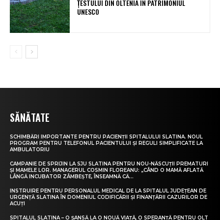
ȚESTULUI DIN OLTENIA ÎN PATRIMONIUL
UNESCO
SĂNĂTATE
SCHIMBĂRI IMPORTANTE PENTRU PACIENȚII SPITALULUI SLATINA. NOUL
PROGRAM PENTRU TELEFONUL PACIENTULUI ȘI REGULI SIMPLIFICATE LA
AMBULATORIU
CAMPANIE DE SPRIJIN LA SJU SLATINA PENTRU NOU-NĂSCUȚII PREMATURI
ȘI MAMELE LOR. MANAGERUL COSMIN FLOREANU: „CÂND O MAMĂ AFLATĂ
LÂNGĂ INCUBATOR ZÂMBEȘTE, ÎNSEAMNĂ CĂ...
INSTRUIRE PENTRU PERSONALUL MEDICAL DE LA SPITALUL JUDEȚEAN DE
URGENȚĂ SLATINA ÎN DOMENIUL CODIFICĂRII ȘI FINANȚĂRII CAZURILOR DE
ACUȚI
SPITALUL SLATINA – O ȘANSĂ LA O NOUĂ VIAȚĂ, O SPERANȚĂ PENTRU OLT