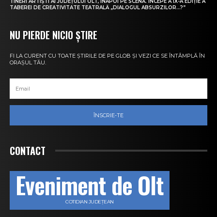
TINERI ARTIȘTI AI JUDEȚULUI OLT, ÎNAPOI PE SCENĂ. ÎNCEPE A IX-A EDIȚIE A
TABEREI DE CREATIVITATE TEATRALĂ „DIALOGUL ABSURZILOR…?”
NU PIERDE NICIO ȘTIRE
FI LA CURENT CU TOATE ȘTIRILE DE PE GLOB ȘI VEZI CE SE ÎNTÂMPLĂ ÎN
ORAȘUL TĂU.
ÎNSCRIE-TE
CONTACT
Eveniment de Olt
COTIDIAN JUDEȚEAN