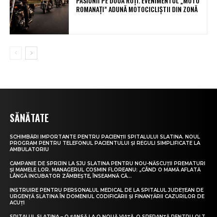
PASIUNII PE DOUĂ ROȚI. EVENIMENTUL „MOTO
ROMANAȚI” ADUNĂ MOTOCICLIȘTII DIN ZONĂ
SĂNĂTATE
SCHIMBĂRI IMPORTANTE PENTRU PACIENȚII SPITALULUI SLATINA. NOUL
PROGRAM PENTRU TELEFONUL PACIENTULUI ȘI REGULI SIMPLIFICATE LA
AMBULATORIU
CAMPANIE DE SPRIJIN LA SJU SLATINA PENTRU NOU-NĂSCUȚII PREMATURI
ȘI MAMELE LOR. MANAGERUL COSMIN FLOREANU: „CÂND O MAMĂ AFLATĂ
LÂNGĂ INCUBATOR ZÂMBEȘTE, ÎNSEAMNĂ CĂ...
INSTRUIRE PENTRU PERSONALUL MEDICAL DE LA SPITALUL JUDEȚEAN DE
URGENȚĂ SLATINA ÎN DOMENIUL CODIFICĂRII ȘI FINANȚĂRII CAZURILOR DE
ACUȚI
SPITALUL SLATINA – O ȘANSĂ LA O NOUĂ VIAȚĂ, O SPERANȚĂ PENTRU OLT