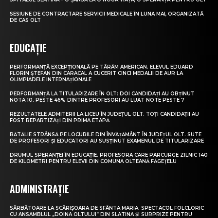
SESIUNE DE CONTRACTARE SERVICII MEDICALE ÎN LUNA MAI, ORGANIZATĂ
DE CAS OLT
EDUCAȚIE
PERFORMANȚĂ EXCEPȚIONALĂ PE TĂRÂM AMERICAN. ELEVUL EDUARD
FLORIN ȘTEFAN DIN CARACAL A CUCERIT CINCI MEDALII DE AUR LA
OLIMPIADELE INTERNAȚIONALE
PERFORMANȚĂ LA TITULARIZARE ÎN OLT: DOI CANDIDAȚI AU OBȚINUT
NOTA 10. PESTE 46% DINTRE PROFESORI AU LUAT NOTE PESTE 7
REZULTATELE ADMITERII LA LICEU ÎN JUDEȚUL OLT. TOȚI CANDIDAȚII AU
FOST REPARTIZAȚI DIN PRIMA ETAPĂ
BĂTĂLIE STRÂNSĂ PE LOCURILE DIN ÎNVĂȚĂMÂNT ÎN JUDEȚUL OLT. SUTE
DE PROFESORI ȘI EDUCATORI AU SUSȚINUT EXAMENUL DE TITULARIZARE
DRUMUL SPERANȚEI ÎN EDUCAȚIE. PROFESORA CARE PARCURGE ZILNIC 140
DE KILOMETRI PENTRU ELEVII DIN COMUNA OLTEANĂ FĂGEȚELU
ADMINISTRAȚIE
SĂRBĂTOARE LA SCĂRIȘOARA DE SFÂNTA MARIA. SPECTACOL FOLCLORIC
CU ANSAMBLUL „DOINA OLTULUI” DIN SLATINA ȘI SURPRIZE PENTRU