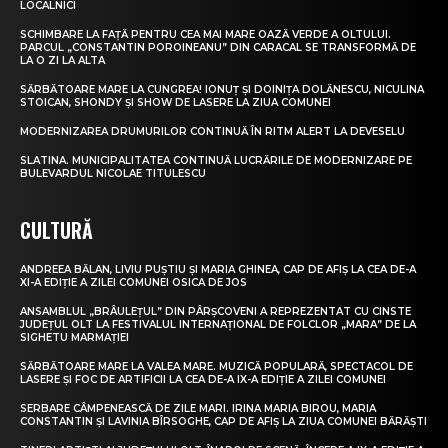
LOCALNICI
SCHIMBARE LA FAȚĂ PENTRU CEA MAI MARE OAZĂ VERDE A OLTULUI.
PARCUL „CONSTANTIN POROINEANU” DIN CARACAL SE TRANSFORMĂ DE
LA O ZI LA ALTA
SĂRBĂTOARE MARE LA CUNGREA! IONUȚ ȘI DOINIȚA DOLĂNESCU, NICULINA
STOICAN, SHONDY ȘI SHOW DE LASERE LA ZIUA COMUNEI
MODERNIZAREA DRUMURILOR CONTINUĂ ÎN RITM ALERT LA DEVESELU
SLATINA. MUNICIPALITATEA CONTINUĂ LUCRĂRILE DE MODERNIZARE PE
BULEVARDUL NICOLAE TITULESCU
CULTURĂ
ANDREEA BĂLAN, LIVIU PUȘTIU ȘI MARIA GHINEA, CAP DE AFIȘ LA CEA DE-A
XI-A EDIȚIE A ZILEI COMUNEI OSICA DE JOS
ANSAMBLUL „BRÂULEȚUL” DIN PÂRȘCOVENI A REPREZENTAT CU CINSTE
JUDEȚUL OLT LA FESTIVALUL INTERNAȚIONAL DE FOLCLOR „MARA” DE LA
SIGHETU MARMAȚIEI
SĂRBĂTOARE MARE LA VALEA MARE. MUZICĂ POPULARĂ, SPECTACOL DE
LASERE ȘI FOC DE ARTIFICII LA CEA DE-A IX-A EDIȚIE A ZILEI COMUNEI
SERBARE CÂMPENEASCĂ DE ZILE MARI. IRINA MARIA BIROU, MARIA
CONSTANTIN ȘI LAVINIA BÎRSOGHE, CAP DE AFIȘ LA ZIUA COMUNEI BĂRĂȘTI