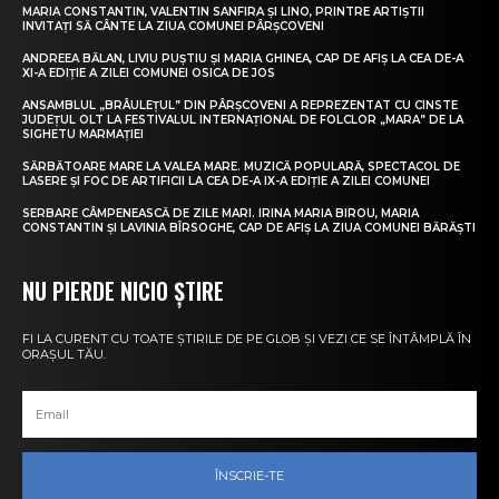
MARIA CONSTANTIN, VALENTIN SANFIRA ȘI LINO, PRINTRE ARTIȘTII
INVITAȚI SĂ CÂNTE LA ZIUA COMUNEI PÂRȘCOVENI
ANDREEA BĂLAN, LIVIU PUȘTIU ȘI MARIA GHINEA, CAP DE AFIȘ LA CEA DE-A
XI-A EDIȚIE A ZILEI COMUNEI OSICA DE JOS
ANSAMBLUL „BRÂULEȚUL” DIN PÂRȘCOVENI A REPREZENTAT CU CINSTE
JUDEȚUL OLT LA FESTIVALUL INTERNAȚIONAL DE FOLCLOR „MARA” DE LA
SIGHETU MARMAȚIEI
SĂRBĂTOARE MARE LA VALEA MARE. MUZICĂ POPULARĂ, SPECTACOL DE
LASERE ȘI FOC DE ARTIFICII LA CEA DE-A IX-A EDIȚIE A ZILEI COMUNEI
SERBARE CÂMPENEASCĂ DE ZILE MARI. IRINA MARIA BIROU, MARIA
CONSTANTIN ȘI LAVINIA BÎRSOGHE, CAP DE AFIȘ LA ZIUA COMUNEI BĂRĂȘTI
NU PIERDE NICIO ȘTIRE
FI LA CURENT CU TOATE ȘTIRILE DE PE GLOB ȘI VEZI CE SE ÎNTÂMPLĂ ÎN
ORAȘUL TĂU.
ÎNSCRIE-TE