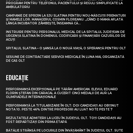
PROGRAM PENTRU TELEFONUL PACIENTULUI ȘI REGULI SIMPLIFICATE LA
AMBULATORIU
CAMPANIE DE SPRIJIN LA SJU SLATINA PENTRU NOU-NĂSCUȚII PREMATURI
ȘI MAMELE LOR. MANAGERUL COSMIN FLOREANU: „CÂND O MAMĂ AFLATĂ
LÂNGĂ INCUBATOR ZÂMBEȘTE, ÎNSEAMNĂ CĂ...
INSTRUIRE PENTRU PERSONALUL MEDICAL DE LA SPITALUL JUDEȚEAN DE
URGENȚĂ SLATINA ÎN DOMENIUL CODIFICĂRII ȘI FINANȚĂRII CAZURILOR DE
ACUȚI
SPITALUL SLATINA – O ȘANSĂ LA O NOUĂ VIAȚĂ, O SPERANȚĂ PENTRU OLT
SESIUNE DE CONTRACTARE SERVICII MEDICALE ÎN LUNA MAI, ORGANIZATĂ
DE CAS OLT
EDUCAȚIE
PERFORMANȚĂ EXCEPȚIONALĂ PE TĂRÂM AMERICAN. ELEVUL EDUARD
FLORIN ȘTEFAN DIN CARACAL A CUCERIT CINCI MEDALII DE AUR LA
OLIMPIADELE INTERNAȚIONALE
PERFORMANȚĂ LA TITULARIZARE ÎN OLT: DOI CANDIDAȚI AU OBȚINUT
NOTA 10. PESTE 46% DINTRE PROFESORI AU LUAT NOTE PESTE 7
REZULTATELE ADMITERII LA LICEU ÎN JUDEȚUL OLT. TOȚI CANDIDAȚII AU
FOST REPARTIZAȚI DIN PRIMA ETAPĂ
BĂTĂLIE STRÂNSĂ PE LOCURILE DIN ÎNVĂȚĂMÂNT ÎN JUDEȚUL OLT. SUTE