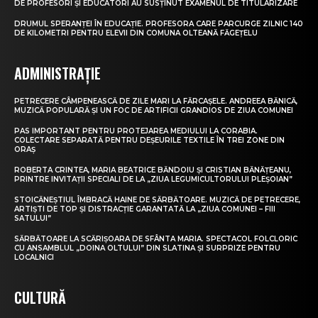
DE PROFESORI ȘI EDUCATORI AU SUSȚINUT EXAMENUL DE TITULARIZARE
DRUMUL SPERANȚEI ÎN EDUCAȚIE. PROFESORA CARE PARCURGE ZILNIC 140
DE KILOMETRI PENTRU ELEVII DIN COMUNA OLTEANĂ FĂGEȚELU
ADMINISTRAȚIE
PETRECERE CÂMPENEASCĂ DE ZILE MARI LA FĂRCAȘELE. ANDREEA BĂNICĂ,
MUZICĂ POPULARĂ ȘI UN FOC DE ARTIFICII GRANDIOS DE ZIUA COMUNEI
PAS IMPORTANT PENTRU PROTEJAREA MEDIULUI LA CORABIA.
COLECTARE SEPARATĂ PENTRU DEȘEURILE TEXTILE ÎN TREI ZONE DIN
ORAȘ
ROBERTA CRINTEA, MARIA BEATRICE BĂNDOIU ȘI CRISTIAN BĂNĂȚEANU,
PRINTRE INVITAȚII SPECIALI DE LA „ZIUA LEGUMICULTORULUI PLEȘOIAN”
STOICĂNEȘTIUL ÎMBRACĂ HAINE DE SĂRBĂTOARE. MUZICĂ DE PETRECERE,
ARTIȘTI DE TOP ȘI DISTRACȚIE GARANTATĂ LA „ZIUA COMUNEI – FIII
SATULUI”
SĂRBĂTOARE LA SCĂRIȘOARA DE SFÂNTA MARIA. SPECTACOL FOLCLORIC
CU ANSAMBLUL „DOINA OLTULUI” DIN SLATINA ȘI SURPRIZE PENTRU
LOCALNICI
CULTURĂ