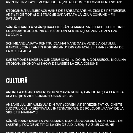
PRINTRE INVITAȚII SPECIALI DE LA „ZIUA LEGUMICULTORULUI PLEȘOIAN”
STOICĂNEȘTIUL ÎMBRACĂ HAINE DE SĂRBĂTOARE. MUZICĂ DE PETRECERE,
ARTIȘTI DE TOP ȘI DISTRACȚIE GARANTATĂ LA „ZIUA COMUNEI – FIII
SATULUI”
SĂRBĂTOARE LA SCĂRIȘOARA DE SFÂNTA MARIA. SPECTACOL FOLCLORIC
CU ANSAMBLUL „DOINA OLTULUI” DIN SLATINA ȘI SURPRIZE PENTRU
LOCALNICI
SCHIMBARE LA FAȚĂ PENTRU CEA MAI MARE OAZĂ VERDE A OLTULUI.
PARCUL „CONSTANTIN POROINEANU” DIN CARACAL SE TRANSFORMĂ DE
LA O ZI LA ALTA
SĂRBĂTOARE MARE LA CUNGREA! IONUȚ ȘI DOINIȚA DOLĂNESCU, NICULINA
STOICAN, SHONDY ȘI SHOW DE LASERE LA ZIUA COMUNEI
CULTURĂ
ANDREEA BĂLAN, LIVIU PUȘTIU ȘI MARIA GHINEA, CAP DE AFIȘ LA CEA DE-A
XI-A EDIȚIE A ZILEI COMUNEI OSICA DE JOS
ANSAMBLUL „BRÂULEȚUL” DIN PÂRȘCOVENI A REPREZENTAT CU CINSTE
JUDEȚUL OLT LA FESTIVALUL INTERNAȚIONAL DE FOLCLOR „MARA” DE LA
SIGHETU MARMAȚIEI
SĂRBĂTOARE MARE LA VALEA MARE. MUZICĂ POPULARĂ, SPECTACOL DE
LASERE ȘI FOC DE ARTIFICII LA CEA DE-A IX-A EDIȚIE A ZILEI COMUNEI