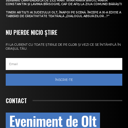
SERBARE CÂMPENEASCĂ DE ZILE MARI. IRINA MARIA BIROU, MARIA
CONSTANTIN ȘI LAVINIA BÎRSOGHE, CAP DE AFIȘ LA ZIUA COMUNEI BĂRĂȘTI
TINERI ARTIȘTI AI JUDEȚULUI OLT, ÎNAPOI PE SCENĂ. ÎNCEPE A IX-A EDIȚIE A
TABEREI DE CREATIVITATE TEATRALĂ „DIALOGUL ABSURZILOR…?”
NU PIERDE NICIO ȘTIRE
FI LA CURENT CU TOATE ȘTIRILE DE PE GLOB ȘI VEZI CE SE ÎNTÂMPLĂ ÎN
ORAȘUL TĂU.
ÎNSCRIE-TE
CONTACT
Eveniment de Olt