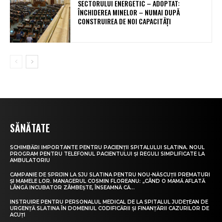
SECTORULUI ENERGETIC – ADOPTAT:
ÎNCHIDEREA MINELOR – NUMAI DUPĂ
CONSTRUIREA DE NOI CAPACITĂȚI
SĂNĂTATE
SCHIMBĂRI IMPORTANTE PENTRU PACIENȚII SPITALULUI SLATINA. NOUL
PROGRAM PENTRU TELEFONUL PACIENTULUI ȘI REGULI SIMPLIFICATE LA
AMBULATORIU
CAMPANIE DE SPRIJIN LA SJU SLATINA PENTRU NOU-NĂSCUȚII PREMATURI
ȘI MAMELE LOR. MANAGERUL COSMIN FLOREANU: „CÂND O MAMĂ AFLATĂ
LÂNGĂ INCUBATOR ZÂMBEȘTE, ÎNSEAMNĂ CĂ...
INSTRUIRE PENTRU PERSONALUL MEDICAL DE LA SPITALUL JUDEȚEAN DE
URGENȚĂ SLATINA ÎN DOMENIUL CODIFICĂRII ȘI FINANȚĂRII CAZURILOR DE
ACUȚI