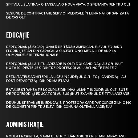
SPITALUL SLATINA – O ȘANSĂ LA O NOUĂ VIAȚĂ, O SPERANȚĂ PENTRU OLT
SESIUNE DE CONTRACTARE SERVICII MEDICALE ÎN LUNA MAI, ORGANIZATĂ
DE CAS OLT
EDUCAȚIE
PERFORMANȚĂ EXCEPȚIONALĂ PE TĂRÂM AMERICAN. ELEVUL EDUARD
FLORIN ȘTEFAN DIN CARACAL A CUCERIT CINCI MEDALII DE AUR LA
OLIMPIADELE INTERNAȚIONALE
PERFORMANȚĂ LA TITULARIZARE ÎN OLT: DOI CANDIDAȚI AU OBȚINUT
NOTA 10. PESTE 46% DINTRE PROFESORI AU LUAT NOTE PESTE 7
REZULTATELE ADMITERII LA LICEU ÎN JUDEȚUL OLT. TOȚI CANDIDAȚII AU
FOST REPARTIZAȚI DIN PRIMA ETAPĂ
BĂTĂLIE STRÂNSĂ PE LOCURILE DIN ÎNVĂȚĂMÂNT ÎN JUDEȚUL OLT. SUTE
DE PROFESORI ȘI EDUCATORI AU SUSȚINUT EXAMENUL DE TITULARIZARE
DRUMUL SPERANȚEI ÎN EDUCAȚIE. PROFESORA CARE PARCURGE ZILNIC 140
DE KILOMETRI PENTRU ELEVII DIN COMUNA OLTEANĂ FĂGEȚELU
ADMINISTRAȚIE
ROBERTA CRINTEA, MARIA BEATRICE BĂNDOIU ȘI CRISTIAN BĂNĂȚEANU,