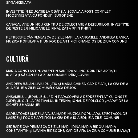
SPRÂNCENATA
INVESTIȚIE ÎN EDUCAȚIE LA OBÂRȘIA. ȘCOALA A FOST COMPLET
MODERNIZATĂ CU FONDURI EUROPENE
CARACAL ARE UN NOU CENTRU DE COLECTARE A DEȘEURILOR. INVESTIȚIE
DE PESTE 3,8 MILIOANE LEI FINALIZATĂ PRIN PNRR
PETRECERE CÂMPENEASCĂ DE ZILE MARI LA FĂRCAȘELE. ANDREEA BĂNICĂ,
MUZICĂ POPULARĂ ȘI UN FOC DE ARTIFICII GRANDIOS DE ZIUA COMUNEI
CULTURĂ
MARIA CONSTANTIN, VALENTIN SANFIRA ȘI LINO, PRINTRE ARTIȘTII
INVITAȚI SĂ CÂNTE LA ZIUA COMUNEI PÂRȘCOVENI
ANDREEA BĂLAN, LIVIU PUȘTIU ȘI MARIA GHINEA, CAP DE AFIȘ LA CEA DE-A
XI-A EDIȚIE A ZILEI COMUNEI OSICA DE JOS
ANSAMBLUL „BRÂULEȚUL” DIN PÂRȘCOVENI A REPREZENTAT CU CINSTE
JUDEȚUL OLT LA FESTIVALUL INTERNAȚIONAL DE FOLCLOR „MARA” DE LA
SIGHETU MARMAȚIEI
SĂRBĂTOARE MARE LA VALEA MARE. MUZICĂ POPULARĂ, SPECTACOL DE
LASERE ȘI FOC DE ARTIFICII LA CEA DE-A IX-A EDIȚIE A ZILEI COMUNEI
SERBARE CÂMPENEASCĂ DE ZILE MARI. IRINA MARIA BIROU, MARIA
CONSTANTIN ȘI LAVINIA BÎRSOGHE, CAP DE AFIȘ LA ZIUA COMUNEI BĂRĂȘTI