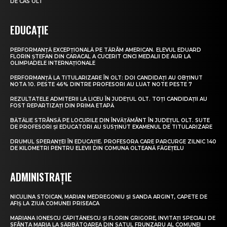
DE CAS OLT
EDUCAȚIE
PERFORMANȚĂ EXCEPȚIONALĂ PE TĂRÂM AMERICAN. ELEVUL EDUARD
FLORIN ȘTEFAN DIN CARACAL A CUCERIT CINCI MEDALII DE AUR LA
OLIMPIADELE INTERNAȚIONALE
PERFORMANȚĂ LA TITULARIZARE ÎN OLT: DOI CANDIDAȚI AU OBȚINUT
NOTA 10. PESTE 46% DINTRE PROFESORI AU LUAT NOTE PESTE 7
REZULTATELE ADMITERII LA LICEU ÎN JUDEȚUL OLT. TOȚI CANDIDAȚII AU
FOST REPARTIZAȚI DIN PRIMA ETAPĂ
BĂTĂLIE STRÂNSĂ PE LOCURILE DIN ÎNVĂȚĂMÂNT ÎN JUDEȚUL OLT. SUTE
DE PROFESORI ȘI EDUCATORI AU SUSȚINUT EXAMENUL DE TITULARIZARE
DRUMUL SPERANȚEI ÎN EDUCAȚIE. PROFESORA CARE PARCURGE ZILNIC 140
DE KILOMETRI PENTRU ELEVII DIN COMUNA OLTEANĂ FĂGEȚELU
ADMINISTRAȚIE
NICULINA STOICAN, MARIAN MEDREGONIU ȘI SANDA ARGINT, CAPETE DE
AFIȘ LA ZIUA COMUNEI PRISEACA
MARIANA IONESCU CĂPITĂNESCU ȘI FLORIN GRIGORE, INVITAȚI SPECIALI DE
SFÂNTA MARIA LA SĂRBĂTOAREA DIN SATUL FRUNZARU AL COMUNEI