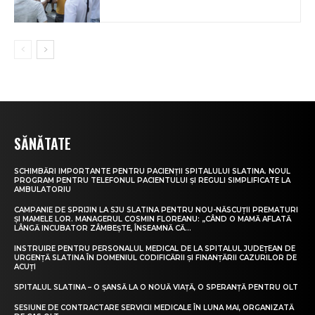
SĂNĂTATE
SCHIMBĂRI IMPORTANTE PENTRU PACIENȚII SPITALULUI SLATINA. NOUL
PROGRAM PENTRU TELEFONUL PACIENTULUI ȘI REGULI SIMPLIFICATE LA
AMBULATORIU
CAMPANIE DE SPRIJIN LA SJU SLATINA PENTRU NOU-NĂSCUȚII PREMATURI
ȘI MAMELE LOR. MANAGERUL COSMIN FLOREANU: „CÂND O MAMĂ AFLATĂ
LÂNGĂ INCUBATOR ZÂMBEȘTE, ÎNSEAMNĂ CĂ...
INSTRUIRE PENTRU PERSONALUL MEDICAL DE LA SPITALUL JUDEȚEAN DE
URGENȚĂ SLATINA ÎN DOMENIUL CODIFICĂRII ȘI FINANȚĂRII CAZURILOR DE
ACUȚI
SPITALUL SLATINA – O ȘANSĂ LA O NOUĂ VIAȚĂ, O SPERANȚĂ PENTRU OLT
SESIUNE DE CONTRACTARE SERVICII MEDICALE ÎN LUNA MAI, ORGANIZATĂ