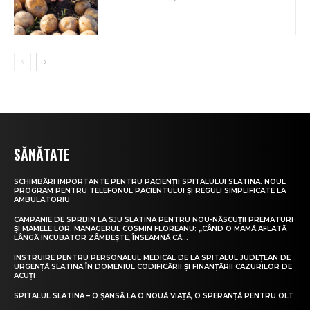
SĂNĂTATE
SCHIMBĂRI IMPORTANTE PENTRU PACIENȚII SPITALULUI SLATINA. NOUL
PROGRAM PENTRU TELEFONUL PACIENTULUI ȘI REGULI SIMPLIFICATE LA
AMBULATORIU
CAMPANIE DE SPRIJIN LA SJU SLATINA PENTRU NOU-NĂSCUȚII PREMATURI
ȘI MAMELE LOR. MANAGERUL COSMIN FLOREANU: „CÂND O MAMĂ AFLATĂ
LÂNGĂ INCUBATOR ZÂMBEȘTE, ÎNSEAMNĂ CĂ...
INSTRUIRE PENTRU PERSONALUL MEDICAL DE LA SPITALUL JUDEȚEAN DE
URGENȚĂ SLATINA ÎN DOMENIUL CODIFICĂRII ȘI FINANȚĂRII CAZURILOR DE
ACUȚI
SPITALUL SLATINA – O ȘANSĂ LA O NOUĂ VIAȚĂ, O SPERANȚĂ PENTRU OLT