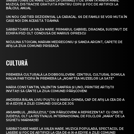
SĂRBĂTOARE DE MARE CLASĂ LA GĂVĂNEȘTI DE SFÂNTA MARIA MARE.
MUZICĂ, DISTRACȚIE GRATUITĂ PENTRU COPII ȘI FOC DE ARTIFICII LA
BÂLCIUL ANUAL
UN NOU CARTIER REZIDENȚIAL LA CARACAL. 66 DE FAMILII SE VOR MUTA ÎN
CASE NOI DIN ACEASTĂ TOAMNĂ
SĂRBĂTOARE LA VALEA MARE. PRIMARUL GABRIEL DRAGNEA, SUSȚINUT DE
ECHIPA PSD OLT CONDUSĂ DE MARIUS OPRESCU
NICULINA STOICAN, MARIAN MEDREGONIU ȘI SANDA ARGINT, CAPETE DE
AFIȘ LA ZIUA COMUNEI PRISEACA
CULTURĂ
PREMIERĂ CULTURALĂ LA DOBROSLOVENI. CENTRUL CULTURAL ROMULA
MALVA PARTICIPĂ ÎN PREMIERĂ LA „NOAPTEA MUZEELOR LA SATE”
MARIA CONSTANTIN, VALENTIN SANFIRA ȘI LINO, PRINTRE ARTIȘTII
INVITAȚI SĂ CÂNTE LA ZIUA COMUNEI PÂRȘCOVENI
ANDREEA BĂLAN, LIVIU PUȘTIU ȘI MARIA GHINEA, CAP DE AFIȘ LA CEA DE-A
XI-A EDIȚIE A ZILEI COMUNEI OSICA DE JOS
ANSAMBLUL „BRÂULEȚUL” DIN PÂRȘCOVENI A REPREZENTAT CU CINSTE
JUDEȚUL OLT LA FESTIVALUL INTERNAȚIONAL DE FOLCLOR „MARA” DE LA
SIGHETU MARMAȚIEI
SĂRBĂTOARE MARE LA VALEA MARE. MUZICĂ POPULARĂ, SPECTACOL DE
LASERE ȘI FOC DE ARTIFICII LA CEA DE-A IX-A EDIȚIE A ZILEI COMUNEI