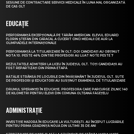
SESIUNE DE CONTRACTARE SERVICII MEDICALE ÎN LUNA MAI, ORGANIZATĂ
DE CAS OLT
EDUCAȚIE
PERFORMANȚĂ EXCEPȚIONALĂ PE TĂRÂM AMERICAN. ELEVUL EDUARD
FLORIN ȘTEFAN DIN CARACAL A CUCERIT CINCI MEDALII DE AUR LA
OLIMPIADELE INTERNAȚIONALE
PERFORMANȚĂ LA TITULARIZARE ÎN OLT: DOI CANDIDAȚI AU OBȚINUT
NOTA 10. PESTE 46% DINTRE PROFESORI AU LUAT NOTE PESTE 7
REZULTATELE ADMITERII LA LICEU ÎN JUDEȚUL OLT. TOȚI CANDIDAȚII AU
FOST REPARTIZAȚI DIN PRIMA ETAPĂ
BĂTĂLIE STRÂNSĂ PE LOCURILE DIN ÎNVĂȚĂMÂNT ÎN JUDEȚUL OLT. SUTE
DE PROFESORI ȘI EDUCATORI AU SUSȚINUT EXAMENUL DE TITULARIZARE
DRUMUL SPERANȚEI ÎN EDUCAȚIE. PROFESORA CARE PARCURGE ZILNIC 140
DE KILOMETRI PENTRU ELEVII DIN COMUNA OLTEANĂ FĂGEȚELU
ADMINISTRAȚIE
INVESTIȚIE MAJORĂ ÎN EDUCAȚIE LA VULTUREȘTI. AU ÎNCEPUT LUCRĂRILE
PENTRU PRIMA GRĂDINIȚĂ NOUĂ DIN ULTIMII 35 DE ANI