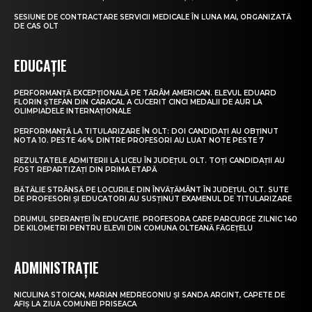
SESIUNE DE CONTRACTARE SERVICII MEDICALE ÎN LUNA MAI, ORGANIZATĂ
DE CAS OLT
EDUCAȚIE
PERFORMANȚĂ EXCEPȚIONALĂ PE TĂRÂM AMERICAN. ELEVUL EDUARD
FLORIN ȘTEFAN DIN CARACAL A CUCERIT CINCI MEDALII DE AUR LA
OLIMPIADELE INTERNAȚIONALE
PERFORMANȚĂ LA TITULARIZARE ÎN OLT: DOI CANDIDAȚI AU OBȚINUT
NOTA 10. PESTE 46% DINTRE PROFESORI AU LUAT NOTE PESTE 7
REZULTATELE ADMITERII LA LICEU ÎN JUDEȚUL OLT. TOȚI CANDIDAȚII AU
FOST REPARTIZAȚI DIN PRIMA ETAPĂ
BĂTĂLIE STRÂNSĂ PE LOCURILE DIN ÎNVĂȚĂMÂNT ÎN JUDEȚUL OLT. SUTE
DE PROFESORI ȘI EDUCATORI AU SUSȚINUT EXAMENUL DE TITULARIZARE
DRUMUL SPERANȚEI ÎN EDUCAȚIE. PROFESORA CARE PARCURGE ZILNIC 140
DE KILOMETRI PENTRU ELEVII DIN COMUNA OLTEANĂ FĂGEȚELU
ADMINISTRAȚIE
NICULINA STOICAN, MARIAN MEDREGONIU ȘI SANDA ARGINT, CAPETE DE
AFIȘ LA ZIUA COMUNEI PRISEACA