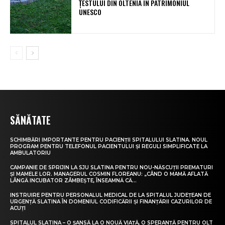
ȚESTULUI DIN OLTENIA ÎN PATRIMONIUL
UNESCO
SĂNĂTATE
SCHIMBĂRI IMPORTANTE PENTRU PACIENȚII SPITALULUI SLATINA. NOUL
PROGRAM PENTRU TELEFONUL PACIENTULUI ȘI REGULI SIMPLIFICATE LA
AMBULATORIU
CAMPANIE DE SPRIJIN LA SJU SLATINA PENTRU NOU-NĂSCUȚII PREMATURI
ȘI MAMELE LOR. MANAGERUL COSMIN FLOREANU: „CÂND O MAMĂ AFLATĂ
LÂNGĂ INCUBATOR ZÂMBEȘTE, ÎNSEAMNĂ CĂ...
INSTRUIRE PENTRU PERSONALUL MEDICAL DE LA SPITALUL JUDEȚEAN DE
URGENȚĂ SLATINA ÎN DOMENIUL CODIFICĂRII ȘI FINANȚĂRII CAZURILOR DE
ACUȚI
SPITALUL SLATINA – O ȘANSĂ LA O NOUĂ VIAȚĂ, O SPERANȚĂ PENTRU OLT