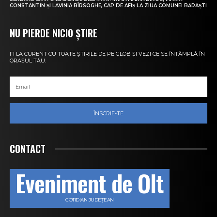
CONSTANTIN ȘI LAVINIA BÎRSOGHE, CAP DE AFIȘ LA ZIUA COMUNEI BĂRĂȘTI
NU PIERDE NICIO ȘTIRE
FI LA CURENT CU TOATE ȘTIRILE DE PE GLOB ȘI VEZI CE SE ÎNTÂMPLĂ ÎN
ORAȘUL TĂU.
ÎNSCRIE-TE
CONTACT
Eveniment de Olt
COTIDIAN JUDEȚEAN