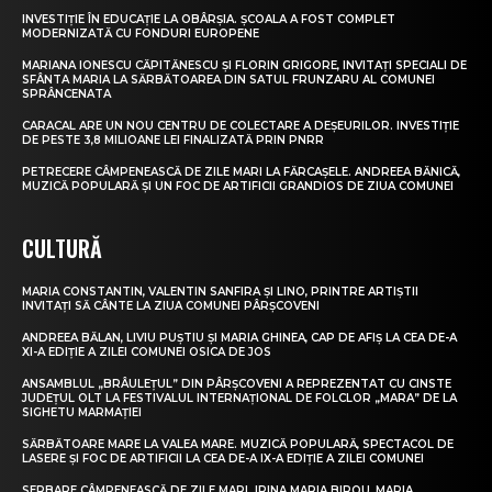
INVESTIȚIE ÎN EDUCAȚIE LA OBÂRȘIA. ȘCOALA A FOST COMPLET
MODERNIZATĂ CU FONDURI EUROPENE
MARIANA IONESCU CĂPITĂNESCU ȘI FLORIN GRIGORE, INVITAȚI SPECIALI DE
SFÂNTA MARIA LA SĂRBĂTOAREA DIN SATUL FRUNZARU AL COMUNEI
SPRÂNCENATA
CARACAL ARE UN NOU CENTRU DE COLECTARE A DEȘEURILOR. INVESTIȚIE
DE PESTE 3,8 MILIOANE LEI FINALIZATĂ PRIN PNRR
PETRECERE CÂMPENEASCĂ DE ZILE MARI LA FĂRCAȘELE. ANDREEA BĂNICĂ,
MUZICĂ POPULARĂ ȘI UN FOC DE ARTIFICII GRANDIOS DE ZIUA COMUNEI
CULTURĂ
MARIA CONSTANTIN, VALENTIN SANFIRA ȘI LINO, PRINTRE ARTIȘTII
INVITAȚI SĂ CÂNTE LA ZIUA COMUNEI PÂRȘCOVENI
ANDREEA BĂLAN, LIVIU PUȘTIU ȘI MARIA GHINEA, CAP DE AFIȘ LA CEA DE-A
XI-A EDIȚIE A ZILEI COMUNEI OSICA DE JOS
ANSAMBLUL „BRÂULEȚUL” DIN PÂRȘCOVENI A REPREZENTAT CU CINSTE
JUDEȚUL OLT LA FESTIVALUL INTERNAȚIONAL DE FOLCLOR „MARA” DE LA
SIGHETU MARMAȚIEI
SĂRBĂTOARE MARE LA VALEA MARE. MUZICĂ POPULARĂ, SPECTACOL DE
LASERE ȘI FOC DE ARTIFICII LA CEA DE-A IX-A EDIȚIE A ZILEI COMUNEI
SERBARE CÂMPENEASCĂ DE ZILE MARI. IRINA MARIA BIROU, MARIA