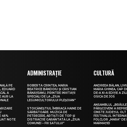
ADMINISTRAȚIE
CULTURĂ
NALĂ PE
ROBERTA CRINTEA, MARIA
ANDREEA BĂLAN, LIVI
UL EDUARD
BEATRICE BĂNDOIU ȘI CRISTIAN
MARIA GHINEA, CAP DE
CAL A
BĂNĂȚEANU, PRINTRE INVITAȚII
DE-A XI-A EDIȚIE A ZI
E AUR LA
SPECIALI DE LA „ZIUA
OSICA DE JOS
ONALE
LEGUMICULTORULUI PLEȘOIAN”
ANSAMBLUL „BRÂULE
ARIZARE
STOICĂNEȘTIUL ÎMBRACĂ HAINE DE
PÂRȘCOVENI A REPR
U
SĂRBĂTOARE. MUZICĂ DE
CINSTE JUDEȚUL OLT
E 46%
PETRECERE, ARTIȘTI DE TOP ȘI
FESTIVALUL INTERNA
LUAT NOTE
DISTRACȚIE GARANTATĂ LA „ZIUA
FOLCLOR „MARA” DE 
COMUNEI – FIII SATULUI”
MARMAȚIEI