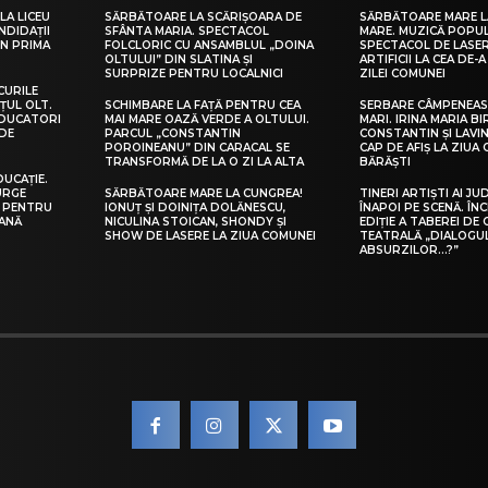
LA LICEU
SĂRBĂTOARE LA SCĂRIȘOARA DE
SĂRBĂTOARE MARE L
NDIDAȚII
SFÂNTA MARIA. SPECTACOL
MARE. MUZICĂ POPU
IN PRIMA
FOLCLORIC CU ANSAMBLUL „DOINA
SPECTACOL DE LASER
OLTULUI” DIN SLATINA ȘI
ARTIFICII LA CEA DE-A 
SURPRIZE PENTRU LOCALNICI
ZILEI COMUNEI
CURILE
ȚUL OLT.
SCHIMBARE LA FAȚĂ PENTRU CEA
SERBARE CÂMPENEASC
EDUCATORI
MAI MARE OAZĂ VERDE A OLTULUI.
MARI. IRINA MARIA B
DE
PARCUL „CONSTANTIN
CONSTANTIN ȘI LAVIN
POROINEANU” DIN CARACAL SE
CAP DE AFIȘ LA ZIUA
TRANSFORMĂ DE LA O ZI LA ALTA
BĂRĂȘTI
DUCAȚIE.
URGE
SĂRBĂTOARE MARE LA CUNGREA!
TINERI ARTIȘTI AI JU
I PENTRU
IONUȚ ȘI DOINIȚA DOLĂNESCU,
ÎNAPOI PE SCENĂ. ÎNC
EANĂ
NICULINA STOICAN, SHONDY ȘI
EDIȚIE A TABEREI DE
SHOW DE LASERE LA ZIUA COMUNEI
TEATRALĂ „DIALOGU
ABSURZILOR…?”