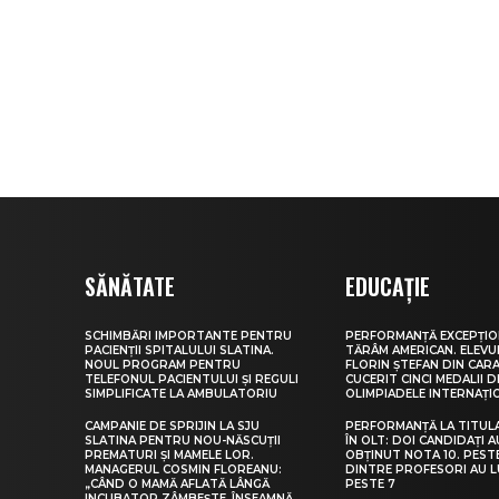
SĂNĂTATE
EDUCAȚIE
SCHIMBĂRI IMPORTANTE PENTRU
PERFORMANȚĂ EXCEPȚIO
PACIENȚII SPITALULUI SLATINA.
TĂRÂM AMERICAN. ELEV
NOUL PROGRAM PENTRU
FLORIN ȘTEFAN DIN CARA
TELEFONUL PACIENTULUI ȘI REGULI
CUCERIT CINCI MEDALII D
SIMPLIFICATE LA AMBULATORIU
OLIMPIADELE INTERNAȚI
CAMPANIE DE SPRIJIN LA SJU
PERFORMANȚĂ LA TITUL
SLATINA PENTRU NOU-NĂSCUȚII
ÎN OLT: DOI CANDIDAȚI A
PREMATURI ȘI MAMELE LOR.
OBȚINUT NOTA 10. PEST
MANAGERUL COSMIN FLOREANU:
DINTRE PROFESORI AU 
„CÂND O MAMĂ AFLATĂ LÂNGĂ
PESTE 7
INCUBATOR ZÂMBEȘTE, ÎNSEAMNĂ