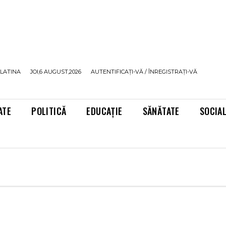
LATINA
JOI,6 AUGUST,2026
AUTENTIFICAȚI-VĂ / ÎNREGISTRAȚI-VĂ
ATE
POLITICĂ
EDUCAȚIE
SĂNĂTATE
SOCIA