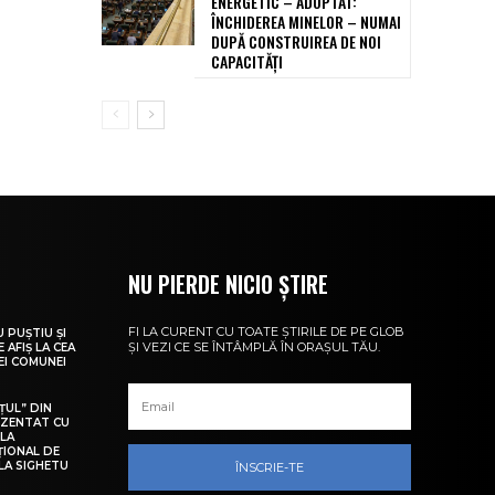
ENERGETIC – ADOPTAT:
ÎNCHIDEREA MINELOR – NUMAI
DUPĂ CONSTRUIREA DE NOI
CAPACITĂȚI
NU PIERDE NICIO ȘTIRE
FI LA CURENT CU TOATE ȘTIRILE DE PE GLOB
U PUȘTIU ȘI
ȘI VEZI CE SE ÎNTÂMPLĂ ÎN ORAȘUL TĂU.
 AFIȘ LA CEA
LEI COMUNEI
ȚUL” DIN
EZENTAT CU
 LA
ȚIONAL DE
LA SIGHETU
ÎNSCRIE-TE