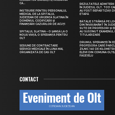
CĂ...
REZULTATELE ADMITERII 
ÎN JUDEȚUL OLT. TOȚI CA
INSTRUIRE PENTRU PERSONALUL
AU FOST REPARTIZAȚI D
MEDICAL DE LA SPITALUL
ETAPĂ
JUDEȚEAN DE URGENȚĂ SLATINA ÎN
DOMENIUL CODIFICĂRII ȘI
BĂTĂLIE STRÂNSĂ PE LO
FINANȚĂRII CAZURILOR DE ACUȚI
DIN ÎNVĂȚĂMÂNT ÎN JUDE
SUTE DE PROFESORI ȘI 
SPITALUL SLATINA – O ȘANSĂ LA O
AU SUSȚINUT EXAMENUL 
NOUĂ VIAȚĂ, O SPERANȚĂ PENTRU
TITULARIZARE
OLT
DRUMUL SPERANȚEI ÎN E
SESIUNE DE CONTRACTARE
PROFESORA CARE PARC
SERVICII MEDICALE ÎN LUNA MAI,
ZILNIC 140 DE KILOMETR
ORGANIZATĂ DE CAS OLT
ELEVII DIN COMUNA OLT
FĂGEȚELU
CONTACT
Eveniment de Olt
COTIDIAN JUDEȚEAN