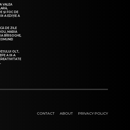
A VALEA
LARĂ,
E ȘI FOC DE
IX-A EDIȚIE A
Ă DE ZILE
IROU, MARIA
IA BÎRSOGHE,
 COMUNEI
DEȚULUI OLT,
EPE A IX-A
 CREATIVITATE
L
CONTACT
ABOUT
PRIVACY POLICY