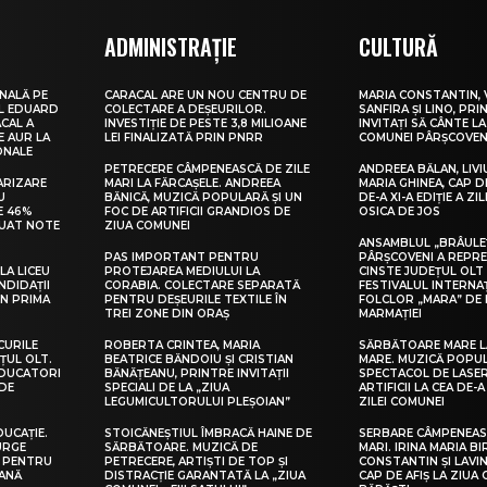
ADMINISTRAȚIE
CULTURĂ
NALĂ PE
CARACAL ARE UN NOU CENTRU DE
MARIA CONSTANTIN, 
UL EDUARD
COLECTARE A DEȘEURILOR.
SANFIRA ȘI LINO, PRI
CAL A
INVESTIȚIE DE PESTE 3,8 MILIOANE
INVITAȚI SĂ CÂNTE LA
E AUR LA
LEI FINALIZATĂ PRIN PNRR
COMUNEI PÂRȘCOVEN
ONALE
PETRECERE CÂMPENEASCĂ DE ZILE
ANDREEA BĂLAN, LIVI
ARIZARE
MARI LA FĂRCAȘELE. ANDREEA
MARIA GHINEA, CAP DE
U
BĂNICĂ, MUZICĂ POPULARĂ ȘI UN
DE-A XI-A EDIȚIE A ZI
E 46%
FOC DE ARTIFICII GRANDIOS DE
OSICA DE JOS
LUAT NOTE
ZIUA COMUNEI
ANSAMBLUL „BRÂULE
PAS IMPORTANT PENTRU
PÂRȘCOVENI A REPR
LA LICEU
PROTEJAREA MEDIULUI LA
CINSTE JUDEȚUL OLT
NDIDAȚII
CORABIA. COLECTARE SEPARATĂ
FESTIVALUL INTERNA
IN PRIMA
PENTRU DEȘEURILE TEXTILE ÎN
FOLCLOR „MARA” DE 
TREI ZONE DIN ORAȘ
MARMAȚIEI
CURILE
ROBERTA CRINTEA, MARIA
SĂRBĂTOARE MARE L
ȚUL OLT.
BEATRICE BĂNDOIU ȘI CRISTIAN
MARE. MUZICĂ POPU
EDUCATORI
BĂNĂȚEANU, PRINTRE INVITAȚII
SPECTACOL DE LASER
DE
SPECIALI DE LA „ZIUA
ARTIFICII LA CEA DE-A 
LEGUMICULTORULUI PLEȘOIAN”
ZILEI COMUNEI
DUCAȚIE.
STOICĂNEȘTIUL ÎMBRACĂ HAINE DE
SERBARE CÂMPENEASC
URGE
SĂRBĂTOARE. MUZICĂ DE
MARI. IRINA MARIA B
I PENTRU
PETRECERE, ARTIȘTI DE TOP ȘI
CONSTANTIN ȘI LAVIN
EANĂ
DISTRACȚIE GARANTATĂ LA „ZIUA
CAP DE AFIȘ LA ZIUA