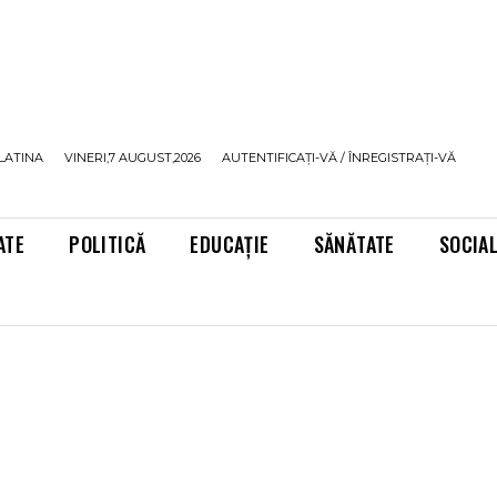
LATINA
VINERI,7 AUGUST,2026
AUTENTIFICAȚI-VĂ / ÎNREGISTRAȚI-VĂ
ATE
POLITICĂ
EDUCAȚIE
SĂNĂTATE
SOCIA