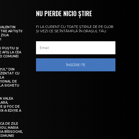
NU PIERDE NICIO ȘTIRE
FI LA CURENT CU TOATE ȘTIRILE DE PE GLOB
VALENTIN
ȘI VEZI CE SE ÎNTÂMPLĂ ÎN ORAȘUL TĂU.
NTRE ARTIȘTII
 ZIUA
I
U PUȘTIU ȘI
 AFIȘ LA CEA
LEI COMUNEI
ÎNSCRIE-TE
ȚUL” DIN
EZENTAT CU
 LA
ȚIONAL DE
LA SIGHETU
A VALEA
LARĂ,
E ȘI FOC DE
IX-A EDIȚIE A
Ă DE ZILE
IROU, MARIA
IA BÎRSOGHE,
 COMUNEI