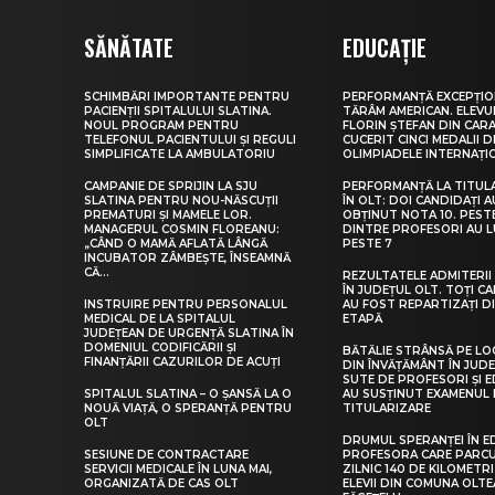
SĂNĂTATE
EDUCAȚIE
SCHIMBĂRI IMPORTANTE PENTRU
PERFORMANȚĂ EXCEPȚIO
PACIENȚII SPITALULUI SLATINA.
TĂRÂM AMERICAN. ELEV
NOUL PROGRAM PENTRU
FLORIN ȘTEFAN DIN CARA
TELEFONUL PACIENTULUI ȘI REGULI
CUCERIT CINCI MEDALII D
SIMPLIFICATE LA AMBULATORIU
OLIMPIADELE INTERNAȚI
CAMPANIE DE SPRIJIN LA SJU
PERFORMANȚĂ LA TITUL
SLATINA PENTRU NOU-NĂSCUȚII
ÎN OLT: DOI CANDIDAȚI A
PREMATURI ȘI MAMELE LOR.
OBȚINUT NOTA 10. PEST
MANAGERUL COSMIN FLOREANU:
DINTRE PROFESORI AU 
„CÂND O MAMĂ AFLATĂ LÂNGĂ
PESTE 7
INCUBATOR ZÂMBEȘTE, ÎNSEAMNĂ
CĂ...
REZULTATELE ADMITERII 
ÎN JUDEȚUL OLT. TOȚI CA
INSTRUIRE PENTRU PERSONALUL
AU FOST REPARTIZAȚI D
MEDICAL DE LA SPITALUL
ETAPĂ
JUDEȚEAN DE URGENȚĂ SLATINA ÎN
DOMENIUL CODIFICĂRII ȘI
BĂTĂLIE STRÂNSĂ PE LO
FINANȚĂRII CAZURILOR DE ACUȚI
DIN ÎNVĂȚĂMÂNT ÎN JUDE
SUTE DE PROFESORI ȘI 
SPITALUL SLATINA – O ȘANSĂ LA O
AU SUSȚINUT EXAMENUL 
NOUĂ VIAȚĂ, O SPERANȚĂ PENTRU
TITULARIZARE
OLT
DRUMUL SPERANȚEI ÎN E
SESIUNE DE CONTRACTARE
PROFESORA CARE PARC
SERVICII MEDICALE ÎN LUNA MAI,
ZILNIC 140 DE KILOMETR
ORGANIZATĂ DE CAS OLT
ELEVII DIN COMUNA OLT