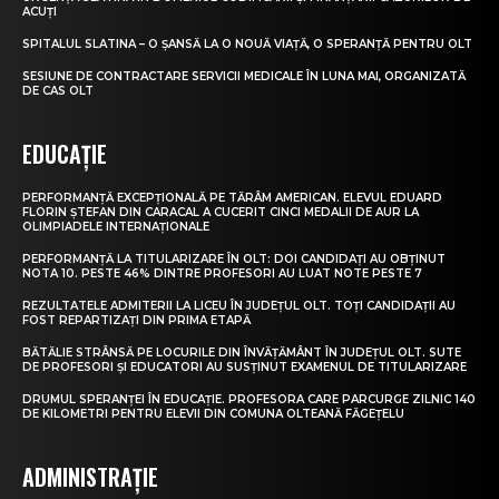
ACUȚI
SPITALUL SLATINA – O ȘANSĂ LA O NOUĂ VIAȚĂ, O SPERANȚĂ PENTRU OLT
SESIUNE DE CONTRACTARE SERVICII MEDICALE ÎN LUNA MAI, ORGANIZATĂ
DE CAS OLT
EDUCAȚIE
PERFORMANȚĂ EXCEPȚIONALĂ PE TĂRÂM AMERICAN. ELEVUL EDUARD
FLORIN ȘTEFAN DIN CARACAL A CUCERIT CINCI MEDALII DE AUR LA
OLIMPIADELE INTERNAȚIONALE
PERFORMANȚĂ LA TITULARIZARE ÎN OLT: DOI CANDIDAȚI AU OBȚINUT
NOTA 10. PESTE 46% DINTRE PROFESORI AU LUAT NOTE PESTE 7
REZULTATELE ADMITERII LA LICEU ÎN JUDEȚUL OLT. TOȚI CANDIDAȚII AU
FOST REPARTIZAȚI DIN PRIMA ETAPĂ
BĂTĂLIE STRÂNSĂ PE LOCURILE DIN ÎNVĂȚĂMÂNT ÎN JUDEȚUL OLT. SUTE
DE PROFESORI ȘI EDUCATORI AU SUSȚINUT EXAMENUL DE TITULARIZARE
DRUMUL SPERANȚEI ÎN EDUCAȚIE. PROFESORA CARE PARCURGE ZILNIC 140
DE KILOMETRI PENTRU ELEVII DIN COMUNA OLTEANĂ FĂGEȚELU
ADMINISTRAȚIE