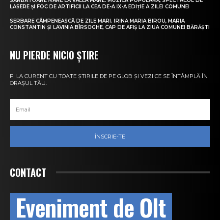
SĂRBĂTOARE MARE LA VALEA MARE. MUZICĂ POPULARĂ, SPECTACOL DE
LASERE ȘI FOC DE ARTIFICII LA CEA DE-A IX-A EDIȚIE A ZILEI COMUNEI
SERBARE CÂMPENEASCĂ DE ZILE MARI. IRINA MARIA BIROU, MARIA
CONSTANTIN ȘI LAVINIA BÎRSOGHE, CAP DE AFIȘ LA ZIUA COMUNEI BĂRĂȘTI
NU PIERDE NICIO ȘTIRE
FI LA CURENT CU TOATE ȘTIRILE DE PE GLOB ȘI VEZI CE SE ÎNTÂMPLĂ ÎN
ORAȘUL TĂU.
ÎNSCRIE-TE
CONTACT
Eveniment de Olt