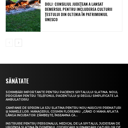
DOLJ: CONSILIUL JUDEȚEAN A LANSAT
DEMERSUL PENTRU INCLUDEREA CULTURII
ȚESTULUI DIN OLTENIA ÎN PATRIMONIUL
UNESCO
SĂNĂTATE
SCHIMBĂRI IMPORTANTE PENTRU PACIENȚII SPITALULUI SLATINA. NOUL
PROGRAM PENTRU TELEFONUL PACIENTULUI ȘI REGULI SIMPLIFICATE LA
AMBULATORIU
CAMPANIE DE SPRIJIN LA SJU SLATINA PENTRU NOU-NĂSCUȚII PREMATURI
ȘI MAMELE LOR. MANAGERUL COSMIN FLOREANU: „CÂND O MAMĂ AFLATĂ
LÂNGĂ INCUBATOR ZÂMBEȘTE, ÎNSEAMNĂ CĂ...
INSTRUIRE PENTRU PERSONALUL MEDICAL DE LA SPITALUL JUDEȚEAN DE
URGENȚĂ SLATINA ÎN DOMENIUL CODIFICĂRII ȘI FINANȚĂRII CAZURILOR DE