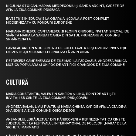
NICULINA STOICAN, MARIAN MEDREGONIU ȘI SANDA ARGINT, CAPETE DE
AFIȘ LA ZIUA COMUNEI PRISEACA
INVESTIȚIE ÎN EDUCAȚIE LA OBÂRȘIA. ȘCOALA A FOST COMPLET
MODERNIZATĂ CU FONDURI EUROPENE
MARIANA IONESCU CĂPITĂNESCU ȘI FLORIN GRIGORE, INVITAȚI SPECIALI DE
SFÂNTA MARIA LA SĂRBĂTOAREA DIN SATUL FRUNZARU AL COMUNEI
SPRÂNCENATA
CARACAL ARE UN NOU CENTRU DE COLECTARE A DEȘEURILOR. INVESTIȚIE
DE PESTE 3,8 MILIOANE LEI FINALIZATĂ PRIN PNRR
PETRECERE CÂMPENEASCĂ DE ZILE MARI LA FĂRCAȘELE. ANDREEA BĂNICĂ,
MUZICĂ POPULARĂ ȘI UN FOC DE ARTIFICII GRANDIOS DE ZIUA COMUNEI
CULTURĂ
MARIA CONSTANTIN, VALENTIN SANFIRA ȘI LINO, PRINTRE ARTIȘTII
INVITAȚI SĂ CÂNTE LA ZIUA COMUNEI PÂRȘCOVENI
ANDREEA BĂLAN, LIVIU PUȘTIU ȘI MARIA GHINEA, CAP DE AFIȘ LA CEA DE-A
XI-A EDIȚIE A ZILEI COMUNEI OSICA DE JOS
ANSAMBLUL „BRÂULEȚUL” DIN PÂRȘCOVENI A REPREZENTAT CU CINSTE
JUDEȚUL OLT LA FESTIVALUL INTERNAȚIONAL DE FOLCLOR „MARA” DE LA
SIGHETU MARMAȚIEI