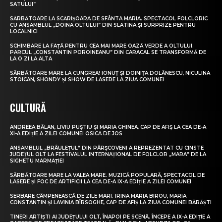
SATULUI”
SĂRBĂTOARE LA SCĂRIȘOARA DE SFÂNTA MARIA. SPECTACOL FOLCLORIC
CU ANSAMBLUL „DOINA OLTULUI” DIN SLATINA ȘI SURPRIZE PENTRU
LOCALNICI
SCHIMBARE LA FAȚĂ PENTRU CEA MAI MARE OAZĂ VERDE A OLTULUI.
PARCUL „CONSTANTIN POROINEANU” DIN CARACAL SE TRANSFORMĂ DE
LA O ZI LA ALTA
SĂRBĂTOARE MARE LA CUNGREA! IONUȚ ȘI DOINIȚA DOLĂNESCU, NICULINA
STOICAN, SHONDY ȘI SHOW DE LASERE LA ZIUA COMUNEI
CULTURĂ
ANDREEA BĂLAN, LIVIU PUȘTIU ȘI MARIA GHINEA, CAP DE AFIȘ LA CEA DE-A
XI-A EDIȚIE A ZILEI COMUNEI OSICA DE JOS
ANSAMBLUL „BRÂULEȚUL” DIN PÂRȘCOVENI A REPREZENTAT CU CINSTE
JUDEȚUL OLT LA FESTIVALUL INTERNAȚIONAL DE FOLCLOR „MARA” DE LA
SIGHETU MARMAȚIEI
SĂRBĂTOARE MARE LA VALEA MARE. MUZICĂ POPULARĂ, SPECTACOL DE
LASERE ȘI FOC DE ARTIFICII LA CEA DE-A IX-A EDIȚIE A ZILEI COMUNEI
SERBARE CÂMPENEASCĂ DE ZILE MARI. IRINA MARIA BIROU, MARIA
CONSTANTIN ȘI LAVINIA BÎRSOGHE, CAP DE AFIȘ LA ZIUA COMUNEI BĂRĂȘTI
TINERI ARTIȘTI AI JUDEȚULUI OLT, ÎNAPOI PE SCENĂ. ÎNCEPE A IX-A EDIȚIE A