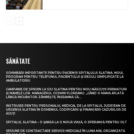
SĂNĂTATE
SCHIMBĂRI IMPORTANTE PENTRU PACIENȚII SPITALULUI SLATINA. NOUL
PROGRAM PENTRU TELEFONUL PACIENTULUI ȘI REGULI SIMPLIFICATE LA
AMBULATORIU
CAMPANIE DE SPRIJIN LA SJU SLATINA PENTRU NOU-NĂSCUȚII PREMATURI
ȘI MAMELE LOR. MANAGERUL COSMIN FLOREANU: „CÂND O MAMĂ AFLATĂ
LÂNGĂ INCUBATOR ZÂMBEȘTE, ÎNSEAMNĂ CĂ...
INSTRUIRE PENTRU PERSONALUL MEDICAL DE LA SPITALUL JUDEȚEAN DE
URGENȚĂ SLATINA ÎN DOMENIUL CODIFICĂRII ȘI FINANȚĂRII CAZURILOR DE
ACUȚI
SPITALUL SLATINA – O ȘANSĂ LA O NOUĂ VIAȚĂ, O SPERANȚĂ PENTRU OLT
SESIUNE DE CONTRACTARE SERVICII MEDICALE ÎN LUNA MAI, ORGANIZATĂ