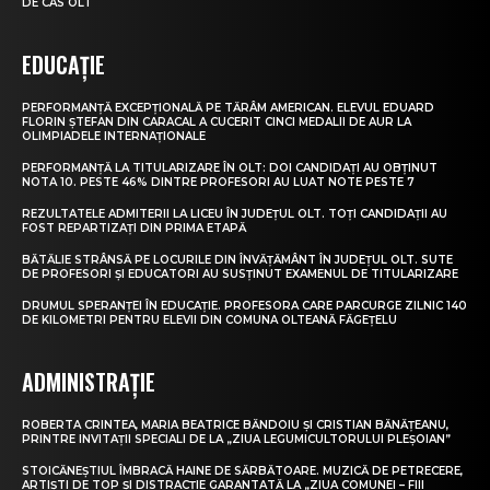
DE CAS OLT
EDUCAȚIE
PERFORMANȚĂ EXCEPȚIONALĂ PE TĂRÂM AMERICAN. ELEVUL EDUARD
FLORIN ȘTEFAN DIN CARACAL A CUCERIT CINCI MEDALII DE AUR LA
OLIMPIADELE INTERNAȚIONALE
PERFORMANȚĂ LA TITULARIZARE ÎN OLT: DOI CANDIDAȚI AU OBȚINUT
NOTA 10. PESTE 46% DINTRE PROFESORI AU LUAT NOTE PESTE 7
REZULTATELE ADMITERII LA LICEU ÎN JUDEȚUL OLT. TOȚI CANDIDAȚII AU
FOST REPARTIZAȚI DIN PRIMA ETAPĂ
BĂTĂLIE STRÂNSĂ PE LOCURILE DIN ÎNVĂȚĂMÂNT ÎN JUDEȚUL OLT. SUTE
DE PROFESORI ȘI EDUCATORI AU SUSȚINUT EXAMENUL DE TITULARIZARE
DRUMUL SPERANȚEI ÎN EDUCAȚIE. PROFESORA CARE PARCURGE ZILNIC 140
DE KILOMETRI PENTRU ELEVII DIN COMUNA OLTEANĂ FĂGEȚELU
ADMINISTRAȚIE
ROBERTA CRINTEA, MARIA BEATRICE BĂNDOIU ȘI CRISTIAN BĂNĂȚEANU,
PRINTRE INVITAȚII SPECIALI DE LA „ZIUA LEGUMICULTORULUI PLEȘOIAN”
STOICĂNEȘTIUL ÎMBRACĂ HAINE DE SĂRBĂTOARE. MUZICĂ DE PETRECERE,
ARTIȘTI DE TOP ȘI DISTRACȚIE GARANTATĂ LA „ZIUA COMUNEI – FIII