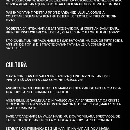
PETRECERE CÂMPENEASCĂ DE ZILE MARI LA FĂRCAȘELE. ANDREEA BĂNICĂ,
MUZICĂ POPULARĂ ȘI UN FOC DE ARTIFICII GRANDIOS DE ZIUA COMUNEI
PAS IMPORTANT PENTRU PROTEJAREA MEDIULUI LA CORABIA.
COLECTARE SEPARATĂ PENTRU DEȘEURILE TEXTILE ÎN TREI ZONE DIN
ORAȘ
ROBERTA CRINTEA, MARIA BEATRICE BĂNDOIU ȘI CRISTIAN BĂNĂȚEANU,
PRINTRE INVITAȚII SPECIALI DE LA „ZIUA LEGUMICULTORULUI PLEȘOIAN”
STOICĂNEȘTIUL ÎMBRACĂ HAINE DE SĂRBĂTOARE. MUZICĂ DE PETRECERE,
ARTIȘTI DE TOP ȘI DISTRACȚIE GARANTATĂ LA „ZIUA COMUNEI – FIII
SATULUI”
CULTURĂ
MARIA CONSTANTIN, VALENTIN SANFIRA ȘI LINO, PRINTRE ARTIȘTII
INVITAȚI SĂ CÂNTE LA ZIUA COMUNEI PÂRȘCOVENI
ANDREEA BĂLAN, LIVIU PUȘTIU ȘI MARIA GHINEA, CAP DE AFIȘ LA CEA DE-A
XI-A EDIȚIE A ZILEI COMUNEI OSICA DE JOS
ANSAMBLUL „BRÂULEȚUL” DIN PÂRȘCOVENI A REPREZENTAT CU CINSTE
JUDEȚUL OLT LA FESTIVALUL INTERNAȚIONAL DE FOLCLOR „MARA” DE LA
SIGHETU MARMAȚIEI
SĂRBĂTOARE MARE LA VALEA MARE. MUZICĂ POPULARĂ, SPECTACOL DE
LASERE ȘI FOC DE ARTIFICII LA CEA DE-A IX-A EDIȚIE A ZILEI COMUNEI
SERBARE CÂMPENEASCĂ DE ZILE MARI. IRINA MARIA BIROU, MARIA