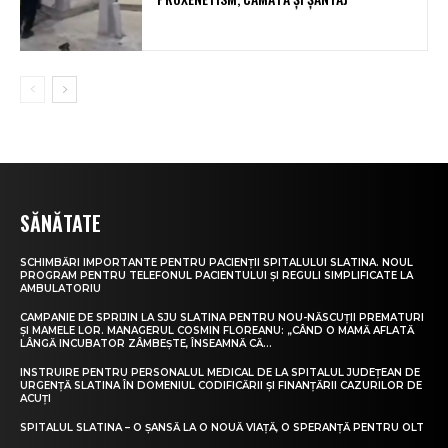
SĂNĂTATE
SCHIMBĂRI IMPORTANTE PENTRU PACIENȚII SPITALULUI SLATINA. NOUL
PROGRAM PENTRU TELEFONUL PACIENTULUI ȘI REGULI SIMPLIFICATE LA
AMBULATORIU
CAMPANIE DE SPRIJIN LA SJU SLATINA PENTRU NOU-NĂSCUȚII PREMATURI
ȘI MAMELE LOR. MANAGERUL COSMIN FLOREANU: „CÂND O MAMĂ AFLATĂ
LÂNGĂ INCUBATOR ZÂMBEȘTE, ÎNSEAMNĂ CĂ...
INSTRUIRE PENTRU PERSONALUL MEDICAL DE LA SPITALUL JUDEȚEAN DE
URGENȚĂ SLATINA ÎN DOMENIUL CODIFICĂRII ȘI FINANȚĂRII CAZURILOR DE
ACUȚI
SPITALUL SLATINA – O ȘANSĂ LA O NOUĂ VIAȚĂ, O SPERANȚĂ PENTRU OLT