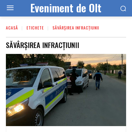
Eveniment de Olt
ACASĂ
ETICHETE
SĂVÂRȘIREA INFRACȚIUNII
SĂVÂRȘIREA INFRACȚIUNII