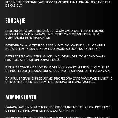
SESIUNE DE CONTRACTARE SERVICII MEDICALE ÎN LUNA MAI, ORGANIZATĂ
DE CAS OLT
EDUCAȚIE
PERFORMANȚĂ EXCEPȚIONALĂ PE TĂRÂM AMERICAN. ELEVUL EDUARD
FLORIN ȘTEFAN DIN CARACAL A CUCERIT CINCI MEDALII DE AUR LA
OLIMPIADELE INTERNAȚIONALE
PERFORMANȚĂ LA TITULARIZARE ÎN OLT: DOI CANDIDAȚI AU OBȚINUT
NOTA 10. PESTE 46% DINTRE PROFESORI AU LUAT NOTE PESTE 7
REZULTATELE ADMITERII LA LICEU ÎN JUDEȚUL OLT. TOȚI CANDIDAȚII AU
FOST REPARTIZAȚI DIN PRIMA ETAPĂ
BĂTĂLIE STRÂNSĂ PE LOCURILE DIN ÎNVĂȚĂMÂNT ÎN JUDEȚUL OLT. SUTE
DE PROFESORI ȘI EDUCATORI AU SUSȚINUT EXAMENUL DE TITULARIZARE
DRUMUL SPERANȚEI ÎN EDUCAȚIE. PROFESORA CARE PARCURGE ZILNIC 140
DE KILOMETRI PENTRU ELEVII DIN COMUNA OLTEANĂ FĂGEȚELU
ADMINISTRAȚIE
CARACAL ARE UN NOU CENTRU DE COLECTARE A DEȘEURILOR. INVESTIȚIE
DE PESTE 3,8 MILIOANE LEI FINALIZATĂ PRIN PNRR