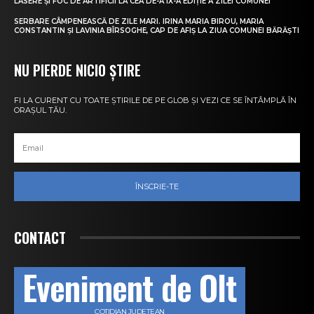
LASERE ȘI FOC DE ARTIFICII LA CEA DE-A IX-A EDIȚIE A ZILEI COMUNEI
SERBARE CÂMPENEASCĂ DE ZILE MARI. IRINA MARIA BIROU, MARIA
CONSTANTIN ȘI LAVINIA BÎRSOGHE, CAP DE AFIȘ LA ZIUA COMUNEI BĂRĂȘTI
NU PIERDE NICIO ȘTIRE
FI LA CURENT CU TOATE ȘTIRILE DE PE GLOB ȘI VEZI CE SE ÎNTÂMPLĂ ÎN
ORAȘUL TĂU.
ÎNSCRIE-TE
CONTACT
Eveniment de Olt
COTIDIAN JUDEȚEAN