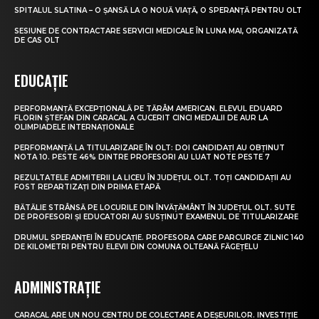
SPITALUL SLATINA – O ȘANSĂ LA O NOUĂ VIAȚĂ, O SPERANȚĂ PENTRU OLT
SESIUNE DE CONTRACTARE SERVICII MEDICALE ÎN LUNA MAI, ORGANIZATĂ
DE CAS OLT
EDUCAȚIE
PERFORMANȚĂ EXCEPȚIONALĂ PE TĂRÂM AMERICAN. ELEVUL EDUARD
FLORIN ȘTEFAN DIN CARACAL A CUCERIT CINCI MEDALII DE AUR LA
OLIMPIADELE INTERNAȚIONALE
PERFORMANȚĂ LA TITULARIZARE ÎN OLT: DOI CANDIDAȚI AU OBȚINUT
NOTA 10. PESTE 46% DINTRE PROFESORI AU LUAT NOTE PESTE 7
REZULTATELE ADMITERII LA LICEU ÎN JUDEȚUL OLT. TOȚI CANDIDAȚII AU
FOST REPARTIZAȚI DIN PRIMA ETAPĂ
BĂTĂLIE STRÂNSĂ PE LOCURILE DIN ÎNVĂȚĂMÂNT ÎN JUDEȚUL OLT. SUTE
DE PROFESORI ȘI EDUCATORI AU SUSȚINUT EXAMENUL DE TITULARIZARE
DRUMUL SPERANȚEI ÎN EDUCAȚIE. PROFESORA CARE PARCURGE ZILNIC 140
DE KILOMETRI PENTRU ELEVII DIN COMUNA OLTEANĂ FĂGEȚELU
ADMINISTRAȚIE
CARACAL ARE UN NOU CENTRU DE COLECTARE A DEȘEURILOR. INVESTIȚIE