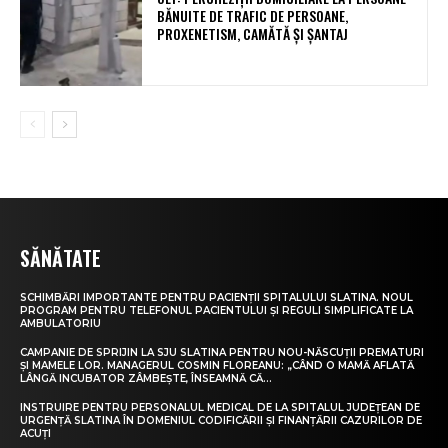
BĂNUITE DE TRAFIC DE PERSOANE,
PROXENETISM, CAMĂTĂ ŞI ŞANTAJ
SĂNĂTATE
SCHIMBĂRI IMPORTANTE PENTRU PACIENȚII SPITALULUI SLATINA. NOUL
PROGRAM PENTRU TELEFONUL PACIENTULUI ȘI REGULI SIMPLIFICATE LA
AMBULATORIU
CAMPANIE DE SPRIJIN LA SJU SLATINA PENTRU NOU-NĂSCUȚII PREMATURI
ȘI MAMELE LOR. MANAGERUL COSMIN FLOREANU: „CÂND O MAMĂ AFLATĂ
LÂNGĂ INCUBATOR ZÂMBEȘTE, ÎNSEAMNĂ CĂ...
INSTRUIRE PENTRU PERSONALUL MEDICAL DE LA SPITALUL JUDEȚEAN DE
URGENȚĂ SLATINA ÎN DOMENIUL CODIFICĂRII ȘI FINANȚĂRII CAZURILOR DE
ACUȚI