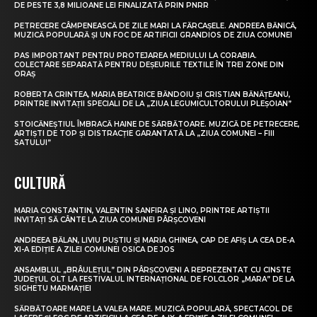
DE PESTE 3,8 MILIOANE LEI FINALIZATĂ PRIN PNRR
PETRECERE CÂMPENEASCĂ DE ZILE MARI LA FĂRCAȘELE. ANDREEA BĂNICĂ,
MUZICĂ POPULARĂ ȘI UN FOC DE ARTIFICII GRANDIOS DE ZIUA COMUNEI
PAS IMPORTANT PENTRU PROTEJAREA MEDIULUI LA CORABIA.
COLECTARE SEPARATĂ PENTRU DEȘEURILE TEXTILE ÎN TREI ZONE DIN
ORAȘ
ROBERTA CRINTEA, MARIA BEATRICE BĂNDOIU ȘI CRISTIAN BĂNĂȚEANU,
PRINTRE INVITAȚII SPECIALI DE LA „ZIUA LEGUMICULTORULUI PLEȘOIAN”
STOICĂNEȘTIUL ÎMBRACĂ HAINE DE SĂRBĂTOARE. MUZICĂ DE PETRECERE,
ARTIȘTI DE TOP ȘI DISTRACȚIE GARANTATĂ LA „ZIUA COMUNEI – FIII
SATULUI”
CULTURĂ
MARIA CONSTANTIN, VALENTIN SANFIRA ȘI LINO, PRINTRE ARTIȘTII
INVITAȚI SĂ CÂNTE LA ZIUA COMUNEI PÂRȘCOVENI
ANDREEA BĂLAN, LIVIU PUȘTIU ȘI MARIA GHINEA, CAP DE AFIȘ LA CEA DE-A
XI-A EDIȚIE A ZILEI COMUNEI OSICA DE JOS
ANSAMBLUL „BRÂULEȚUL” DIN PÂRȘCOVENI A REPREZENTAT CU CINSTE
JUDEȚUL OLT LA FESTIVALUL INTERNAȚIONAL DE FOLCLOR „MARA” DE LA
SIGHETU MARMAȚIEI
SĂRBĂTOARE MARE LA VALEA MARE. MUZICĂ POPULARĂ, SPECTACOL DE