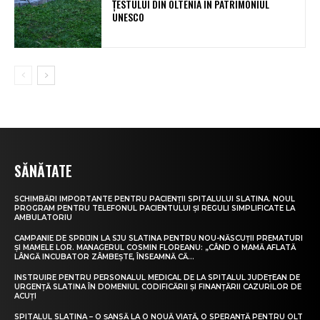
ȚESTULUI DIN OLTENIA ÎN PATRIMONIUL
UNESCO
SĂNĂTATE
SCHIMBĂRI IMPORTANTE PENTRU PACIENȚII SPITALULUI SLATINA. NOUL
PROGRAM PENTRU TELEFONUL PACIENTULUI ȘI REGULI SIMPLIFICATE LA
AMBULATORIU
CAMPANIE DE SPRIJIN LA SJU SLATINA PENTRU NOU-NĂSCUȚII PREMATURI
ȘI MAMELE LOR. MANAGERUL COSMIN FLOREANU: „CÂND O MAMĂ AFLATĂ
LÂNGĂ INCUBATOR ZÂMBEȘTE, ÎNSEAMNĂ CĂ...
INSTRUIRE PENTRU PERSONALUL MEDICAL DE LA SPITALUL JUDEȚEAN DE
URGENȚĂ SLATINA ÎN DOMENIUL CODIFICĂRII ȘI FINANȚĂRII CAZURILOR DE
ACUȚI
SPITALUL SLATINA – O ȘANSĂ LA O NOUĂ VIAȚĂ, O SPERANȚĂ PENTRU OLT