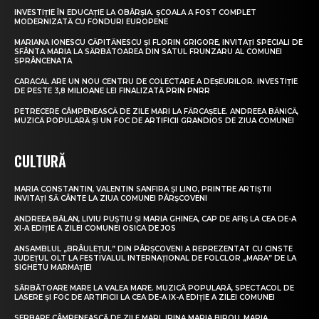
INVESTIȚIE ÎN EDUCAȚIE LA OBÂRȘIA. ȘCOALA A FOST COMPLET
MODERNIZATĂ CU FONDURI EUROPENE
MARIANA IONESCU CĂPITĂNESCU ȘI FLORIN GRIGORE, INVITAȚI SPECIALI DE
SFÂNTA MARIA LA SĂRBĂTOAREA DIN SATUL FRUNZARU AL COMUNEI
SPRÂNCENATA
CARACAL ARE UN NOU CENTRU DE COLECTARE A DEȘEURILOR. INVESTIȚIE
DE PESTE 3,8 MILIOANE LEI FINALIZATĂ PRIN PNRR
PETRECERE CÂMPENEASCĂ DE ZILE MARI LA FĂRCAȘELE. ANDREEA BĂNICĂ,
MUZICĂ POPULARĂ ȘI UN FOC DE ARTIFICII GRANDIOS DE ZIUA COMUNEI
CULTURĂ
MARIA CONSTANTIN, VALENTIN SANFIRA ȘI LINO, PRINTRE ARTIȘTII
INVITAȚI SĂ CÂNTE LA ZIUA COMUNEI PÂRȘCOVENI
ANDREEA BĂLAN, LIVIU PUȘTIU ȘI MARIA GHINEA, CAP DE AFIȘ LA CEA DE-A
XI-A EDIȚIE A ZILEI COMUNEI OSICA DE JOS
ANSAMBLUL „BRÂULEȚUL” DIN PÂRȘCOVENI A REPREZENTAT CU CINSTE
JUDEȚUL OLT LA FESTIVALUL INTERNAȚIONAL DE FOLCLOR „MARA” DE LA
SIGHETU MARMAȚIEI
SĂRBĂTOARE MARE LA VALEA MARE. MUZICĂ POPULARĂ, SPECTACOL DE
LASERE ȘI FOC DE ARTIFICII LA CEA DE-A IX-A EDIȚIE A ZILEI COMUNEI
SERBARE CÂMPENEASCĂ DE ZILE MARI. IRINA MARIA BIROU, MARIA