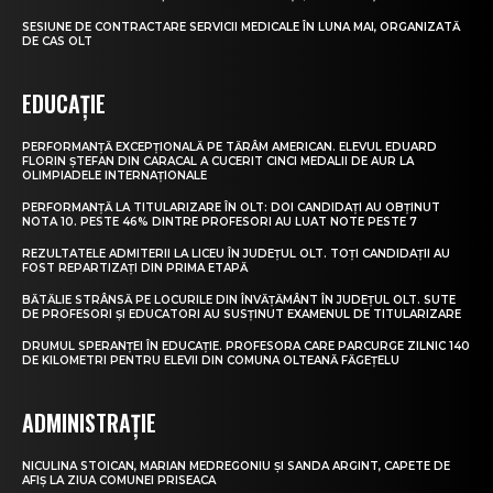
SESIUNE DE CONTRACTARE SERVICII MEDICALE ÎN LUNA MAI, ORGANIZATĂ
DE CAS OLT
EDUCAȚIE
PERFORMANȚĂ EXCEPȚIONALĂ PE TĂRÂM AMERICAN. ELEVUL EDUARD
FLORIN ȘTEFAN DIN CARACAL A CUCERIT CINCI MEDALII DE AUR LA
OLIMPIADELE INTERNAȚIONALE
PERFORMANȚĂ LA TITULARIZARE ÎN OLT: DOI CANDIDAȚI AU OBȚINUT
NOTA 10. PESTE 46% DINTRE PROFESORI AU LUAT NOTE PESTE 7
REZULTATELE ADMITERII LA LICEU ÎN JUDEȚUL OLT. TOȚI CANDIDAȚII AU
FOST REPARTIZAȚI DIN PRIMA ETAPĂ
BĂTĂLIE STRÂNSĂ PE LOCURILE DIN ÎNVĂȚĂMÂNT ÎN JUDEȚUL OLT. SUTE
DE PROFESORI ȘI EDUCATORI AU SUSȚINUT EXAMENUL DE TITULARIZARE
DRUMUL SPERANȚEI ÎN EDUCAȚIE. PROFESORA CARE PARCURGE ZILNIC 140
DE KILOMETRI PENTRU ELEVII DIN COMUNA OLTEANĂ FĂGEȚELU
ADMINISTRAȚIE
NICULINA STOICAN, MARIAN MEDREGONIU ȘI SANDA ARGINT, CAPETE DE
AFIȘ LA ZIUA COMUNEI PRISEACA