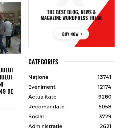
CATEGORIES
JULUI
NULUI
Național
13741
NI
Eveniment
12174
 49 DE
Actualitate
9280
Recomandate
5058
Social
3729
Administrație
2621