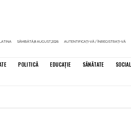
LATINA
SÂMBĂTĂ,8 AUGUST,2026
AUTENTIFICAȚI-VĂ / ÎNREGISTRAȚI-VĂ
ATE
POLITICĂ
EDUCAȚIE
SĂNĂTATE
SOCIA