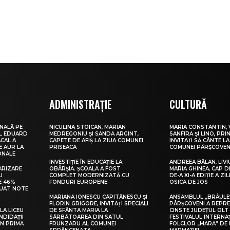
ADMINISTRAȚIE
CULTURĂ
NALĂ PE
NICULINA STOICAN, MARIAN
MARIA CONSTANTIN, 
UL EDUARD
MEDREGONIU ȘI SANDA ARGINT,
SANFIRA ȘI LINO, PRI
CAL A
CAPETE DE AFIȘ LA ZIUA COMUNEI
INVITAȚI SĂ CÂNTE LA
E AUR LA
PRISEACA
COMUNEI PÂRȘCOVEN
ONALE
INVESTIȚIE ÎN EDUCAȚIE LA
ANDREEA BĂLAN, LIVI
ARIZARE
OBÂRȘIA. ȘCOALA A FOST
MARIA GHINEA, CAP DE
U
COMPLET MODERNIZATĂ CU
DE-A XI-A EDIȚIE A ZI
E 46%
FONDURI EUROPENE
OSICA DE JOS
LUAT NOTE
MARIANA IONESCU CĂPITĂNESCU ȘI
ANSAMBLUL „BRÂULE
FLORIN GRIGORE, INVITAȚI SPECIALI
PÂRȘCOVENI A REPR
LA LICEU
DE SFÂNTA MARIA LA
CINSTE JUDEȚUL OLT
NDIDAȚII
SĂRBĂTOAREA DIN SATUL
FESTIVALUL INTERNA
IN PRIMA
FRUNZARU AL COMUNEI
FOLCLOR „MARA” DE 