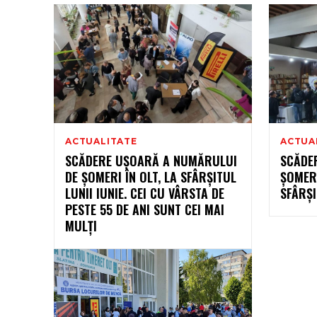
ACTUALITATE
ACTUA
SCĂDERE UȘOARĂ A NUMĂRULUI
SCĂDE
DE ȘOMERI ÎN OLT, LA SFÂRȘITUL
ȘOMERI
LUNII IUNIE. CEI CU VÂRSTA DE
SFÂRȘI
PESTE 55 DE ANI SUNT CEI MAI
MULȚI