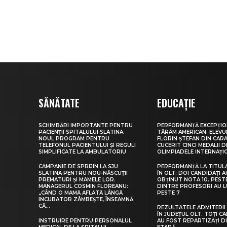
SĂNĂTATE
EDUCAȚIE
SCHIMBĂRI IMPORTANTE PENTRU
PERFORMANȚĂ EXCEPȚIO
PACIENȚII SPITALULUI SLATINA.
TĂRÂM AMERICAN. ELEV
NOUL PROGRAM PENTRU
FLORIN ȘTEFAN DIN CARA
TELEFONUL PACIENTULUI ȘI REGULI
CUCERIT CINCI MEDALII D
SIMPLIFICATE LA AMBULATORIU
OLIMPIADELE INTERNAȚI
CAMPANIE DE SPRIJIN LA SJU
PERFORMANȚĂ LA TITUL
SLATINA PENTRU NOU-NĂSCUȚII
ÎN OLT: DOI CANDIDAȚI A
PREMATURI ȘI MAMELE LOR.
OBȚINUT NOTA 10. PEST
MANAGERUL COSMIN FLOREANU:
DINTRE PROFESORI AU 
„CÂND O MAMĂ AFLATĂ LÂNGĂ
PESTE 7
INCUBATOR ZÂMBEȘTE, ÎNSEAMNĂ
CĂ...
REZULTATELE ADMITERII 
ÎN JUDEȚUL OLT. TOȚI CA
INSTRUIRE PENTRU PERSONALUL
AU FOST REPARTIZAȚI D