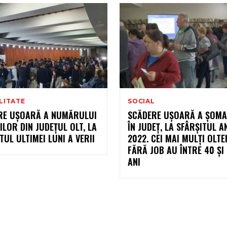
LITATE
SOCIAL
RE UȘOARĂ A NUMĂRULUI
SCĂDERE UȘOARĂ A ȘOMA
LOR DIN JUDEȚUL OLT, LA
ÎN JUDEȚ, LA SFÂRȘITUL A
TUL ULTIMEI LUNI A VERII
2022. CEI MAI MULȚI OLTE
FĂRĂ JOB AU ÎNTRE 40 ȘI
ANI