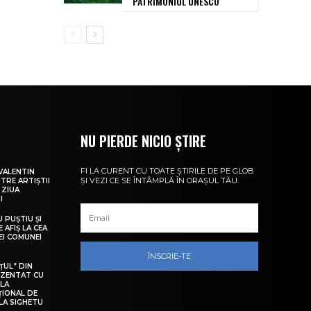
PATRIMONIUL UNESCO
NU PIERDE NICIO ȘTIRE
FI LA CURENT CU TOATE ȘTIRILE DE PE GLOB
VALENTIN
ȘI VEZI CE SE ÎNTÂMPLĂ ÎN ORAȘUL TĂU.
NTRE ARTIȘTII
 ZIUA
I
U PUȘTIU ȘI
 AFIȘ LA CEA
LEI COMUNEI
ÎNSCRIE-TE
ȚUL” DIN
EZENTAT CU
 LA
ȚIONAL DE
LA SIGHETU