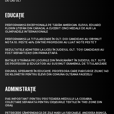
DE CAS OLT
EDUCAȚIE
PERFORMANȚĂ EXCEPȚIONALĂ PE TĂRÂM AMERICAN. ELEVUL EDUARD
FLORIN ȘTEFAN DIN CARACAL A CUCERIT CINCI MEDALII DE AUR LA
OLIMPIADELE INTERNAȚIONALE
PERFORMANȚĂ LA TITULARIZARE ÎN OLT: DOI CANDIDAȚI AU OBȚINUT
NOTA 10. PESTE 46% DINTRE PROFESORI AU LUAT NOTE PESTE 7
REZULTATELE ADMITERII LA LICEU ÎN JUDEȚUL OLT. TOȚI CANDIDAȚII AU
FOST REPARTIZAȚI DIN PRIMA ETAPĂ
BĂTĂLIE STRÂNSĂ PE LOCURILE DIN ÎNVĂȚĂMÂNT ÎN JUDEȚUL OLT. SUTE
DE PROFESORI ȘI EDUCATORI AU SUSȚINUT EXAMENUL DE TITULARIZARE
DRUMUL SPERANȚEI ÎN EDUCAȚIE. PROFESORA CARE PARCURGE ZILNIC 140
DE KILOMETRI PENTRU ELEVII DIN COMUNA OLTEANĂ FĂGEȚELU
ADMINISTRAȚIE
PAS IMPORTANT PENTRU PROTEJAREA MEDIULUI LA CORABIA.
COLECTARE SEPARATĂ PENTRU DEȘEURILE TEXTILE ÎN TREI ZONE DIN
ORAȘ
PETRECERE CÂMPENEASCĂ DE ZILE MARI LA FĂRCAȘELE. ANDREEA BĂNICĂ,