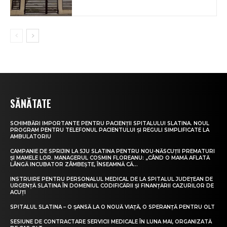
SĂNĂTATE
SCHIMBĂRI IMPORTANTE PENTRU PACIENȚII SPITALULUI SLATINA. NOUL
PROGRAM PENTRU TELEFONUL PACIENTULUI ȘI REGULI SIMPLIFICATE LA
AMBULATORIU
CAMPANIE DE SPRIJIN LA SJU SLATINA PENTRU NOU-NĂSCUȚII PREMATURI
ȘI MAMELE LOR. MANAGERUL COSMIN FLOREANU: „CÂND O MAMĂ AFLATĂ
LÂNGĂ INCUBATOR ZÂMBEȘTE, ÎNSEAMNĂ CĂ...
INSTRUIRE PENTRU PERSONALUL MEDICAL DE LA SPITALUL JUDEȚEAN DE
URGENȚĂ SLATINA ÎN DOMENIUL CODIFICĂRII ȘI FINANȚĂRII CAZURILOR DE
ACUȚI
SPITALUL SLATINA – O ȘANSĂ LA O NOUĂ VIAȚĂ, O SPERANȚĂ PENTRU OLT
SESIUNE DE CONTRACTARE SERVICII MEDICALE ÎN LUNA MAI, ORGANIZATĂ