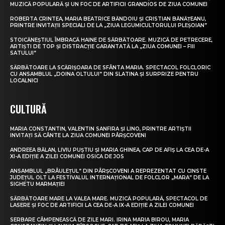
MUZICĂ POPULARĂ ȘI UN FOC DE ARTIFICII GRANDIOS DE ZIUA COMUNEI
ROBERTA CRINTEA, MARIA BEATRICE BĂNDOIU ȘI CRISTIAN BĂNĂȚEANU,
PRINTRE INVITAȚII SPECIALI DE LA „ZIUA LEGUMICULTORULUI PLEȘOIAN”
STOICĂNEȘTIUL ÎMBRACĂ HAINE DE SĂRBĂTOARE. MUZICĂ DE PETRECERE,
ARTIȘTI DE TOP ȘI DISTRACȚIE GARANTATĂ LA „ZIUA COMUNEI – FIII
SATULUI”
SĂRBĂTOARE LA SCĂRIȘOARA DE SFÂNTA MARIA. SPECTACOL FOLCLORIC
CU ANSAMBLUL „DOINA OLTULUI” DIN SLATINA ȘI SURPRIZE PENTRU
LOCALNICI
CULTURĂ
MARIA CONSTANTIN, VALENTIN SANFIRA ȘI LINO, PRINTRE ARTIȘTII
INVITAȚI SĂ CÂNTE LA ZIUA COMUNEI PÂRȘCOVENI
ANDREEA BĂLAN, LIVIU PUȘTIU ȘI MARIA GHINEA, CAP DE AFIȘ LA CEA DE-A
XI-A EDIȚIE A ZILEI COMUNEI OSICA DE JOS
ANSAMBLUL „BRÂULEȚUL” DIN PÂRȘCOVENI A REPREZENTAT CU CINSTE
JUDEȚUL OLT LA FESTIVALUL INTERNAȚIONAL DE FOLCLOR „MARA” DE LA
SIGHETU MARMAȚIEI
SĂRBĂTOARE MARE LA VALEA MARE. MUZICĂ POPULARĂ, SPECTACOL DE
LASERE ȘI FOC DE ARTIFICII LA CEA DE-A IX-A EDIȚIE A ZILEI COMUNEI
SERBARE CÂMPENEASCĂ DE ZILE MARI. IRINA MARIA BIROU, MARIA