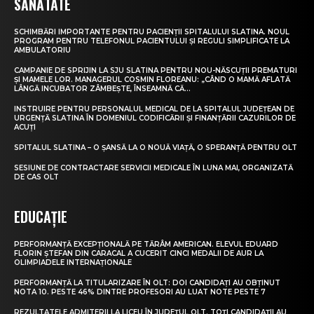
SĂNĂTATE
SCHIMBĂRI IMPORTANTE PENTRU PACIENȚII SPITALULUI SLATINA. NOUL
PROGRAM PENTRU TELEFONUL PACIENTULUI ȘI REGULI SIMPLIFICATE LA
AMBULATORIU
CAMPANIE DE SPRIJIN LA SJU SLATINA PENTRU NOU-NĂSCUȚII PREMATURI
ȘI MAMELE LOR. MANAGERUL COSMIN FLOREANU: „CÂND O MAMĂ AFLATĂ
LÂNGĂ INCUBATOR ZÂMBEȘTE, ÎNSEAMNĂ CĂ...
INSTRUIRE PENTRU PERSONALUL MEDICAL DE LA SPITALUL JUDEȚEAN DE
URGENȚĂ SLATINA ÎN DOMENIUL CODIFICĂRII ȘI FINANȚĂRII CAZURILOR DE
ACUȚI
SPITALUL SLATINA – O ȘANSĂ LA O NOUĂ VIAȚĂ, O SPERANȚĂ PENTRU OLT
SESIUNE DE CONTRACTARE SERVICII MEDICALE ÎN LUNA MAI, ORGANIZATĂ
DE CAS OLT
EDUCAȚIE
PERFORMANȚĂ EXCEPȚIONALĂ PE TĂRÂM AMERICAN. ELEVUL EDUARD
FLORIN ȘTEFAN DIN CARACAL A CUCERIT CINCI MEDALII DE AUR LA
OLIMPIADELE INTERNAȚIONALE
PERFORMANȚĂ LA TITULARIZARE ÎN OLT: DOI CANDIDAȚI AU OBȚINUT
NOTA 10. PESTE 46% DINTRE PROFESORI AU LUAT NOTE PESTE 7
REZULTATELE ADMITERII LA LICEU ÎN JUDEȚUL OLT. TOȚI CANDIDAȚII AU