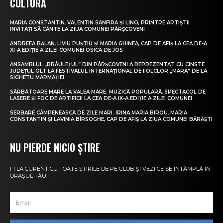
CULTURĂ
MARIA CONSTANTIN, VALENTIN SANFIRA ȘI LINO, PRINTRE ARTIȘTII
INVITAȚI SĂ CÂNTE LA ZIUA COMUNEI PÂRȘCOVENI
ANDREEA BĂLAN, LIVIU PUȘTIU ȘI MARIA GHINEA, CAP DE AFIȘ LA CEA DE-A
XI-A EDIȚIE A ZILEI COMUNEI OSICA DE JOS
ANSAMBLUL „BRÂULEȚUL” DIN PÂRȘCOVENI A REPREZENTAT CU CINSTE
JUDEȚUL OLT LA FESTIVALUL INTERNAȚIONAL DE FOLCLOR „MARA” DE LA
SIGHETU MARMAȚIEI
SĂRBĂTOARE MARE LA VALEA MARE. MUZICĂ POPULARĂ, SPECTACOL DE
LASERE ȘI FOC DE ARTIFICII LA CEA DE-A IX-A EDIȚIE A ZILEI COMUNEI
SERBARE CÂMPENEASCĂ DE ZILE MARI. IRINA MARIA BIROU, MARIA
CONSTANTIN ȘI LAVINIA BÎRSOGHE, CAP DE AFIȘ LA ZIUA COMUNEI BĂRĂȘTI
NU PIERDE NICIO ȘTIRE
FI LA CURENT CU TOATE ȘTIRILE DE PE GLOB ȘI VEZI CE SE ÎNTÂMPLĂ ÎN
ORAȘUL TĂU.