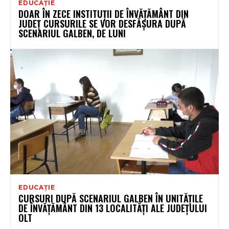
EDUCAȚIE
DOAR ÎN ZECE INSTITUȚII DE ÎNVĂȚĂMÂNT DIN
JUDEȚ CURSURILE SE VOR DESFĂȘURA DUPĂ
SCENARIUL GALBEN, DE LUNI
EDUCAȚIE
CURSURI DUPĂ SCENARIUL GALBEN ÎN UNITĂȚILE
DE ÎNVĂȚĂMÂNT DIN 13 LOCALITĂȚI ALE JUDEȚULUI
OLT