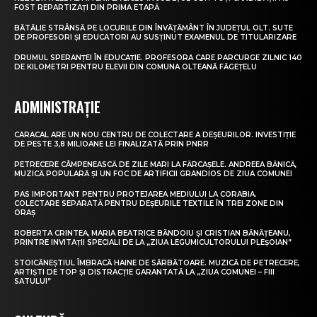
FOST REPARTIZAȚI DIN PRIMA ETAPĂ
BĂTĂLIE STRÂNSĂ PE LOCURILE DIN ÎNVĂȚĂMÂNT ÎN JUDEȚUL OLT. SUTE
DE PROFESORI ȘI EDUCATORI AU SUSȚINUT EXAMENUL DE TITULARIZARE
DRUMUL SPERANȚEI ÎN EDUCAȚIE. PROFESORA CARE PARCURGE ZILNIC 140
DE KILOMETRI PENTRU ELEVII DIN COMUNA OLTEANĂ FĂGEȚELU
ADMINISTRAȚIE
CARACAL ARE UN NOU CENTRU DE COLECTARE A DEȘEURILOR. INVESTIȚIE
DE PESTE 3,8 MILIOANE LEI FINALIZATĂ PRIN PNRR
PETRECERE CÂMPENEASCĂ DE ZILE MARI LA FĂRCAȘELE. ANDREEA BĂNICĂ,
MUZICĂ POPULARĂ ȘI UN FOC DE ARTIFICII GRANDIOS DE ZIUA COMUNEI
PAS IMPORTANT PENTRU PROTEJAREA MEDIULUI LA CORABIA.
COLECTARE SEPARATĂ PENTRU DEȘEURILE TEXTILE ÎN TREI ZONE DIN
ORAȘ
ROBERTA CRINTEA, MARIA BEATRICE BĂNDOIU ȘI CRISTIAN BĂNĂȚEANU,
PRINTRE INVITAȚII SPECIALI DE LA „ZIUA LEGUMICULTORULUI PLEȘOIAN”
STOICĂNEȘTIUL ÎMBRACĂ HAINE DE SĂRBĂTOARE. MUZICĂ DE PETRECERE,
ARTIȘTI DE TOP ȘI DISTRACȚIE GARANTATĂ LA „ZIUA COMUNEI – FIII
SATULUI”