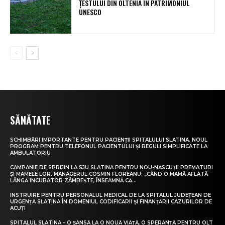
ȚESTULUI DIN OLTENIA ÎN PATRIMONIUL
UNESCO
SĂNĂTATE
SCHIMBĂRI IMPORTANTE PENTRU PACIENȚII SPITALULUI SLATINA. NOUL
PROGRAM PENTRU TELEFONUL PACIENTULUI ȘI REGULI SIMPLIFICATE LA
AMBULATORIU
CAMPANIE DE SPRIJIN LA SJU SLATINA PENTRU NOU-NĂSCUȚII PREMATURI
ȘI MAMELE LOR. MANAGERUL COSMIN FLOREANU: „CÂND O MAMĂ AFLATĂ
LÂNGĂ INCUBATOR ZÂMBEȘTE, ÎNSEAMNĂ CĂ...
INSTRUIRE PENTRU PERSONALUL MEDICAL DE LA SPITALUL JUDEȚEAN DE
URGENȚĂ SLATINA ÎN DOMENIUL CODIFICĂRII ȘI FINANȚĂRII CAZURILOR DE
ACUȚI
SPITALUL SLATINA – O ȘANSĂ LA O NOUĂ VIAȚĂ, O SPERANȚĂ PENTRU OLT