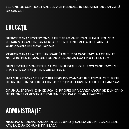
SESIUNE DE CONTRACTARE SERVICII MEDICALE ÎN LUNA MAI, ORGANIZATĂ
DE CAS OLT
EDUCAȚIE
PERFORMANȚĂ EXCEPȚIONALĂ PE TĂRÂM AMERICAN. ELEVUL EDUARD
FLORIN ȘTEFAN DIN CARACAL A CUCERIT CINCI MEDALII DE AUR LA
OLIMPIADELE INTERNAȚIONALE
PERFORMANȚĂ LA TITULARIZARE ÎN OLT: DOI CANDIDAȚI AU OBȚINUT
NOTA 10. PESTE 46% DINTRE PROFESORI AU LUAT NOTE PESTE 7
REZULTATELE ADMITERII LA LICEU ÎN JUDEȚUL OLT. TOȚI CANDIDAȚII AU
FOST REPARTIZAȚI DIN PRIMA ETAPĂ
BĂTĂLIE STRÂNSĂ PE LOCURILE DIN ÎNVĂȚĂMÂNT ÎN JUDEȚUL OLT. SUTE
DE PROFESORI ȘI EDUCATORI AU SUSȚINUT EXAMENUL DE TITULARIZARE
DRUMUL SPERANȚEI ÎN EDUCAȚIE. PROFESORA CARE PARCURGE ZILNIC 140
DE KILOMETRI PENTRU ELEVII DIN COMUNA OLTEANĂ FĂGEȚELU
ADMINISTRAȚIE
NICULINA STOICAN, MARIAN MEDREGONIU ȘI SANDA ARGINT, CAPETE DE
AFIȘ LA ZIUA COMUNEI PRISEACA