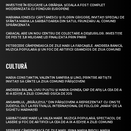
INVESTIȚIE ÎN EDUCAȚIE LA OBÂRȘIA. ȘCOALA A FOST COMPLET
MODERNIZATĂ CU FONDURI EUROPENE
MARIANA IONESCU CĂPITĂNESCU ȘI FLORIN GRIGORE, INVITAȚI SPECIALI DE
SFÂNTA MARIA LA SĂRBĂTOAREA DIN SATUL FRUNZARU AL COMUNEI
SPRÂNCENATA
CARACAL ARE UN NOU CENTRU DE COLECTARE A DEȘEURILOR. INVESTIȚIE
DE PESTE 3,8 MILIOANE LEI FINALIZATĂ PRIN PNRR
PETRECERE CÂMPENEASCĂ DE ZILE MARI LA FĂRCAȘELE. ANDREEA BĂNICĂ,
MUZICĂ POPULARĂ ȘI UN FOC DE ARTIFICII GRANDIOS DE ZIUA COMUNEI
CULTURĂ
MARIA CONSTANTIN, VALENTIN SANFIRA ȘI LINO, PRINTRE ARTIȘTII
INVITAȚI SĂ CÂNTE LA ZIUA COMUNEI PÂRȘCOVENI
ANDREEA BĂLAN, LIVIU PUȘTIU ȘI MARIA GHINEA, CAP DE AFIȘ LA CEA DE-A
XI-A EDIȚIE A ZILEI COMUNEI OSICA DE JOS
ANSAMBLUL „BRÂULEȚUL” DIN PÂRȘCOVENI A REPREZENTAT CU CINSTE
JUDEȚUL OLT LA FESTIVALUL INTERNAȚIONAL DE FOLCLOR „MARA” DE LA
SIGHETU MARMAȚIEI
SĂRBĂTOARE MARE LA VALEA MARE. MUZICĂ POPULARĂ, SPECTACOL DE
LASERE ȘI FOC DE ARTIFICII LA CEA DE-A IX-A EDIȚIE A ZILEI COMUNEI
SERBARE CÂMPENEASCĂ DE ZILE MARI. IRINA MARIA BIROU, MARIA