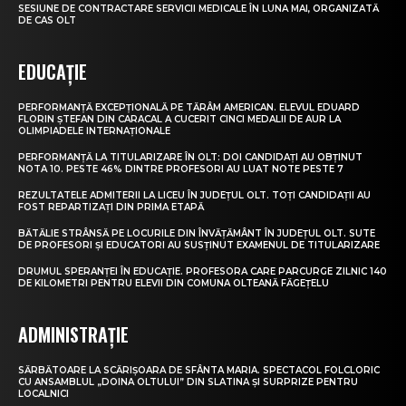
SESIUNE DE CONTRACTARE SERVICII MEDICALE ÎN LUNA MAI, ORGANIZATĂ
DE CAS OLT
EDUCAȚIE
PERFORMANȚĂ EXCEPȚIONALĂ PE TĂRÂM AMERICAN. ELEVUL EDUARD
FLORIN ȘTEFAN DIN CARACAL A CUCERIT CINCI MEDALII DE AUR LA
OLIMPIADELE INTERNAȚIONALE
PERFORMANȚĂ LA TITULARIZARE ÎN OLT: DOI CANDIDAȚI AU OBȚINUT
NOTA 10. PESTE 46% DINTRE PROFESORI AU LUAT NOTE PESTE 7
REZULTATELE ADMITERII LA LICEU ÎN JUDEȚUL OLT. TOȚI CANDIDAȚII AU
FOST REPARTIZAȚI DIN PRIMA ETAPĂ
BĂTĂLIE STRÂNSĂ PE LOCURILE DIN ÎNVĂȚĂMÂNT ÎN JUDEȚUL OLT. SUTE
DE PROFESORI ȘI EDUCATORI AU SUSȚINUT EXAMENUL DE TITULARIZARE
DRUMUL SPERANȚEI ÎN EDUCAȚIE. PROFESORA CARE PARCURGE ZILNIC 140
DE KILOMETRI PENTRU ELEVII DIN COMUNA OLTEANĂ FĂGEȚELU
ADMINISTRAȚIE
SĂRBĂTOARE LA SCĂRIȘOARA DE SFÂNTA MARIA. SPECTACOL FOLCLORIC
CU ANSAMBLUL „DOINA OLTULUI” DIN SLATINA ȘI SURPRIZE PENTRU
LOCALNICI