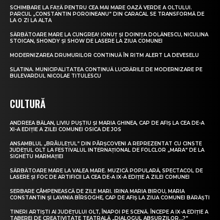
SCHIMBARE LA FAȚĂ PENTRU CEA MAI MARE OAZĂ VERDE A OLTULUI.
PARCUL „CONSTANTIN POROINEANU” DIN CARACAL SE TRANSFORMĂ DE
LA O ZI LA ALTA
SĂRBĂTOARE MARE LA CUNGREA! IONUȚ ȘI DOINIȚA DOLĂNESCU, NICULINA
STOICAN, SHONDY ȘI SHOW DE LASERE LA ZIUA COMUNEI
MODERNIZAREA DRUMURILOR CONTINUĂ ÎN RITM ALERT LA DEVESELU
SLATINA. MUNICIPALITATEA CONTINUĂ LUCRĂRILE DE MODERNIZARE PE
BULEVARDUL NICOLAE TITULESCU
CULTURĂ
ANDREEA BĂLAN, LIVIU PUȘTIU ȘI MARIA GHINEA, CAP DE AFIȘ LA CEA DE-A
XI-A EDIȚIE A ZILEI COMUNEI OSICA DE JOS
ANSAMBLUL „BRÂULEȚUL” DIN PÂRȘCOVENI A REPREZENTAT CU CINSTE
JUDEȚUL OLT LA FESTIVALUL INTERNAȚIONAL DE FOLCLOR „MARA” DE LA
SIGHETU MARMAȚIEI
SĂRBĂTOARE MARE LA VALEA MARE. MUZICĂ POPULARĂ, SPECTACOL DE
LASERE ȘI FOC DE ARTIFICII LA CEA DE-A IX-A EDIȚIE A ZILEI COMUNEI
SERBARE CÂMPENEASCĂ DE ZILE MARI. IRINA MARIA BIROU, MARIA
CONSTANTIN ȘI LAVINIA BÎRSOGHE, CAP DE AFIȘ LA ZIUA COMUNEI BĂRĂȘTI
TINERI ARTIȘTI AI JUDEȚULUI OLT, ÎNAPOI PE SCENĂ. ÎNCEPE A IX-A EDIȚIE A
TABEREI DE CREATIVITATE TEATRALĂ „DIALOGUL ABSURZILOR…?”