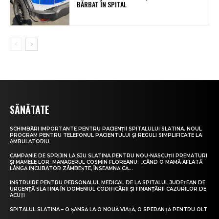
BĂRBAT ÎN SPITAL
SĂNĂTATE
SCHIMBĂRI IMPORTANTE PENTRU PACIENȚII SPITALULUI SLATINA. NOUL
PROGRAM PENTRU TELEFONUL PACIENTULUI ȘI REGULI SIMPLIFICATE LA
AMBULATORIU
CAMPANIE DE SPRIJIN LA SJU SLATINA PENTRU NOU-NĂSCUȚII PREMATURI
ȘI MAMELE LOR. MANAGERUL COSMIN FLOREANU: „CÂND O MAMĂ AFLATĂ
LÂNGĂ INCUBATOR ZÂMBEȘTE, ÎNSEAMNĂ CĂ...
INSTRUIRE PENTRU PERSONALUL MEDICAL DE LA SPITALUL JUDEȚEAN DE
URGENȚĂ SLATINA ÎN DOMENIUL CODIFICĂRII ȘI FINANȚĂRII CAZURILOR DE
ACUȚI
SPITALUL SLATINA – O ȘANSĂ LA O NOUĂ VIAȚĂ, O SPERANȚĂ PENTRU OLT